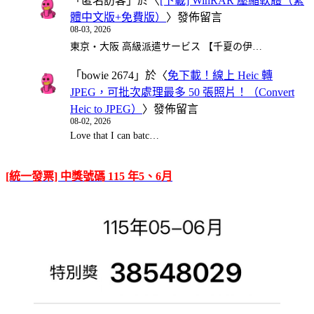
「
匿名訪客
」於〈
[下載] WinRAR 壓縮軟體（繁
體中文版+免費版）
〉發佈留言
08-03, 2026
東京・大阪 高級派遣サービス 【千夏の伊…
「
bowie 2674
」於〈
免下載！線上 Heic 轉
JPEG，可批次處理最多 50 張照片！（Convert
Heic to JPEG）
〉發佈留言
08-02, 2026
Love that I can batc…
[統一發票] 中獎號碼 115 年5、6月