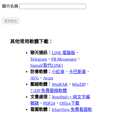
顯示名稱
其他常用軟體下載：
聊天通訊：
LINE 電腦板
、
Telegram
、
FB Messenger
、
Signal(取代LINE)
防毒軟體：
小紅傘
、
卡巴斯基
、
AVG
、
Avast
壓縮軟體：
WinRAR
、
WinZIP
、
7-ZIP 免費壓縮軟體
文書處理：
NotePad++ 純文字編
輯器
、
PDF24
、
Office下載
看圖軟體：
IrfanView 免費看圖軟