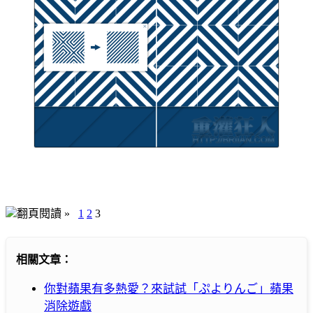
翻頁閱讀 »
1
2
3
相關文章：
你對蘋果有多熱愛？來試試「ぷよりんご」蘋果
消除遊戲