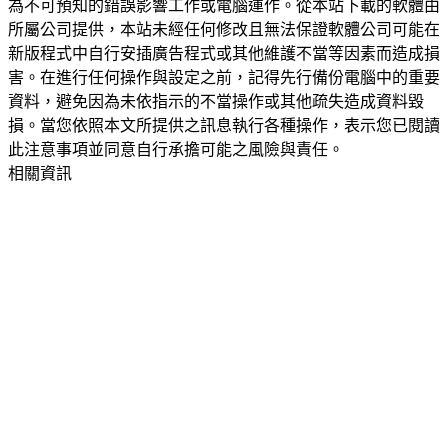
為不可預知的錯誤影響工作或電腦運作。從本站下載的軟體由
所屬公司提供，本站未經任何修改且無法保證軟體公司可能在
新版程式中自行安插廣告程式或其他維護不當等因素而造成損
害。在進行任何操作與設定之前，記得先行備份電腦中的重要
資料，避免因為未依指示的不當操作或其他疏失造成資料毀
損。當您依照本文所提供之訊息執行各種操作，表示您已閱讀
此注意事項並同意自行承擔可能之風險與責任。
相關資訊