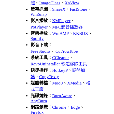
體
、
ImageGlass
、
XnView
螢幕抓圖：
ShareX
、
FastStone
、
WinSnap
影片播放：
KMPlayer
、
PotPlayer
、
MPC影音播放器
音樂播放：
WinAMP
、
KKBOX
、
Spotify
影音下載：
FreeStudio
、
CutYouTube
系統工具：
CCleaner
、
RevoUninstaller 軟體移除工具
快捷操作：
HotkeyP
、
鍵盤加
速
、
CopyTexty
媒體轉檔：
Moo0
、
XMedia
、
格
式工廠
光碟燒錄：
BurnAware
、
AnyBurn
網路瀏覽：
Chrome
、
Edge
、
Firefox