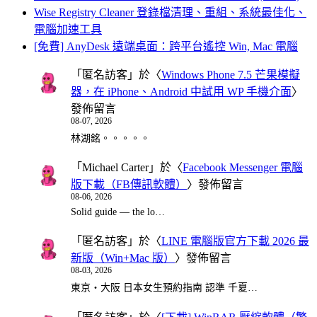
Wise Registry Cleaner 登錄檔清理、重組、系統最佳化、
電腦加速工具
[免費] AnyDesk 遠端桌面：跨平台遙控 Win, Mac 電腦
「
匿名訪客
」於〈
Windows Phone 7.5 芒果模擬
器，在 iPhone、Android 中試用 WP 手機介面
〉
發佈留言
08-07, 2026
林湖銘。。。。。
「
Michael Carter
」於〈
Facebook Messenger 電腦
版下載（FB傳訊軟體）
〉發佈留言
08-06, 2026
Solid guide — the lo…
「
匿名訪客
」於〈
LINE 電腦版官方下載 2026 最
新版（Win+Mac 版）
〉發佈留言
08-03, 2026
東京・大阪 日本女生預約指南 認準 千夏…