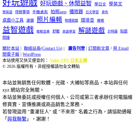
好玩遊戲
好玩遊戲、休閒益智
學英文
學日文
播放器
拍照app
待辦事項
手機桌布
學英語
日文學習
桌布
照片編輯
桌面小工具
環境音
濾鏡
療癒
物理遊戲
益智遊戲
解謎遊戲
舒壓
貼圖
計時器
睡眠音樂
英語學習
鬧鐘
關於本站
|
聯絡站長(Contact Us)
|
廣告刊登
|
訂閱新文章
/
用 Email
閱電子報
|
WordPress
本站使用又快又便宜的：
Vultr VPS 日本主機
© 2026 版權所有，非經授權請勿全文轉貼
本站並無銷售任何軟體、光碟、大補帖等商品，本站與任何
xyz 網站完全無關。
本站並無委託或授權任何個人、公司或第三者承辦任何電腦維
修買賣、宣傳推廣或商品銷售之業務，
若發現盜用 "重灌狂人" 或 "不來恩" 名義之行為，請協助通報
「
與我聯繫
」，謝謝！