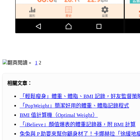
翻頁閱讀 »
1
2
相關文章：
「輕鬆瘦身」體重、體脂、BMI 記錄，好友監督策
「PopWeight」簡潔好用的體重、體脂記錄程式
BMI 值計算機（Optimal Weight）
「iBelieve」顏值爆表的體重記錄器，附 BMI 計算
兔兔與 P 助要來幫你顧身材了！卡娜赫拉「徐緩地