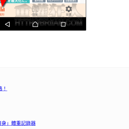
略！
瘦身」體重記錄器