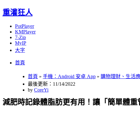
重灌狂人
PotPlayer
KMPlayer
7-Zip
MyIP
大字
Menu
Skip
首頁
to
content
首頁
»
手機：Android 安卓 App
»
購物理財、生活
最後更新：11/14/2022
by
CoreYi
減肥時記錄體脂肪更有用！讓「簡單體重