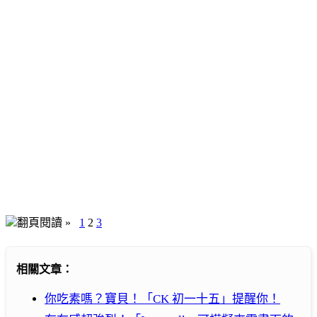
翻頁閱讀 »
1
2
3
相關文章：
你吃素嗎？寶貝！「CK 初一十五」提醒你！