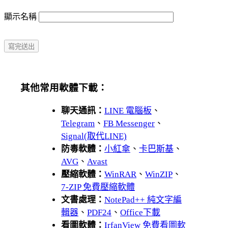
顯示名稱
其他常用軟體下載：
聊天通訊：
LINE 電腦板
、
Telegram
、
FB Messenger
、
Signal(取代LINE)
防毒軟體：
小紅傘
、
卡巴斯基
、
AVG
、
Avast
壓縮軟體：
WinRAR
、
WinZIP
、
7-ZIP 免費壓縮軟體
文書處理：
NotePad++ 純文字編
輯器
、
PDF24
、
Office下載
看圖軟體：
IrfanView 免費看圖軟