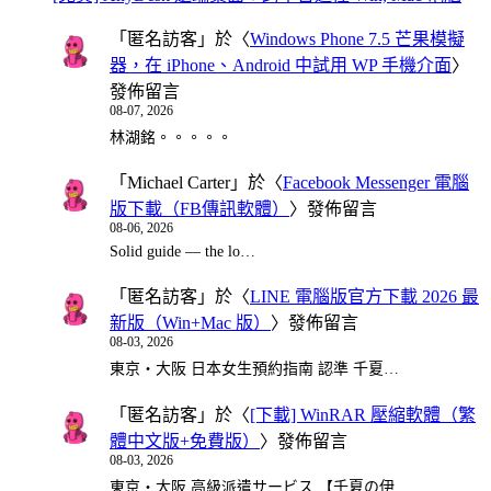
「
匿名訪客
」於〈
Windows Phone 7.5 芒果模擬
器，在 iPhone、Android 中試用 WP 手機介面
〉
發佈留言
08-07, 2026
林湖銘。。。。。
「
Michael Carter
」於〈
Facebook Messenger 電腦
版下載（FB傳訊軟體）
〉發佈留言
08-06, 2026
Solid guide — the lo…
「
匿名訪客
」於〈
LINE 電腦版官方下載 2026 最
新版（Win+Mac 版）
〉發佈留言
08-03, 2026
東京・大阪 日本女生預約指南 認準 千夏…
「
匿名訪客
」於〈
[下載] WinRAR 壓縮軟體（繁
體中文版+免費版）
〉發佈留言
08-03, 2026
東京・大阪 高級派遣サービス 【千夏の伊…