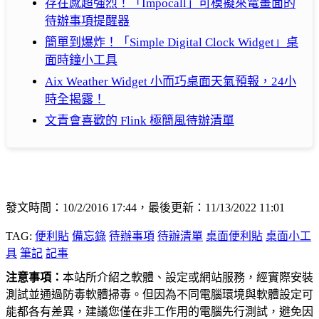
存在感超強烈！「Impocall」可模擬來電畫面的
待辦事項提醒器
簡單到爆炸！「Simple Digital Clock Widget」桌
面時鐘小工具
Aix Weather Widget 小而巧桌面天氣預報，24小
時全揭露！
文青會喜歡的 Flink 極簡風待辦清單
發文時間：10/2/2016 17:44，最後更新：11/13/2022 11:01
TAG:
便利貼
備忘錄
待辦事項
待辦清單
桌面便利貼
桌面小工
具
筆記
記事
注意事項：
本站所介紹之軟體、設定或網站服務，經實際安裝
測試並通過防毒軟體掃毒。但因為不同電腦環境與軟體設定可
能都各有差異，建議您僅在非工作用的電腦先行測試，避免因