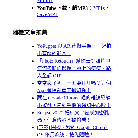
Firefox
YouTube下載、轉MP3：
YT1s
、
SaveMP3
隨機文章推薦
YoPuppet 與 AR 虛擬手偶，一起拍
出有趣的影片！
「Photo Retouch」幫你去除照片中
任何多餘的影像，臉上的痘痘、路
人全都 OUT！
常常忘了初一十五要拜拜嗎？這個
App 會提前兩天通知你！
藏在 Google Chrome 裡的離線恐龍
小遊戲，跑到手機的通知中心啦！
Eclipse v0.25 把純文字變成加密亂
碼，任意傳輸不被偷看！
[下載] 開機 7 秒的 Google Chrome
OS 作業系統，搶先體驗！