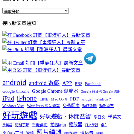
全
部
接收新文章通知
文
章
分
類
android
android 遊戲
APP
BBS
Facebook
Google Chrome 瀏覽器
Google Chrome
Google 與其他 Google 應用
iPhone
iPad
PDF
widget
LINE
Mac OS X
Windows 7
免費圖庫
Windows Vista
WordPress 網站架設
動作遊戲
動態桌布
好玩遊戲
好玩遊戲、休閒益智
學英文
學日文
播放器
拍照app
待辦事項
手機桌布
學英語
日文學習
桌布
照片編輯
桌面小工具
環境音
濾鏡
療癒
物理遊戲