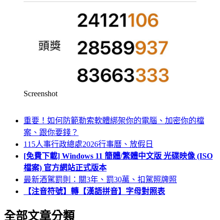
Screenshot
重要！如何防範勒索軟體綁架你的電腦、加密你的檔
案、跟你要錢？
115人事行政總處2026行事曆、放假日
[免費下載] Windows 11 簡體/繁體中文版 光碟映像 (ISO
檔案) 官方網站正式版本
最新酒駕罰則：關3年、罰30萬、扣駕照牌照
【注音符號】轉【漢語拼音】字母對照表
全部文章分類