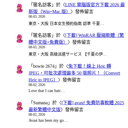
「
匿名訪客
」於〈
LINE 電腦版官方下載 2026 最
新版（Win+Mac 版）
〉發佈留言
08-03, 2026
東京・大阪 日本女生預約指南 認準 千夏…
「
匿名訪客
」於〈
[下載] WinRAR 壓縮軟體（繁
體中文版+免費版）
〉發佈留言
08-03, 2026
東京・大阪 高級派遣サービス 【千夏の伊…
「
bowie 2674
」於〈
免下載！線上 Heic 轉
JPEG，可批次處理最多 50 張照片！（Convert
Heic to JPEG）
〉發佈留言
08-02, 2026
Love that I can batc…
「
Sumana
」於〈
[下載] avast! 免費防毒軟體 2025
最新繁體中文版
〉發佈留言
08-02, 2026
Avast has been my go…