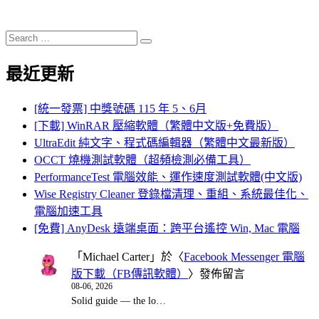
Search
Search
for:
最近更新
[統一發票] 中獎號碼 115 年 5、6月
[下載] WinRAR 壓縮軟體（繁體中文版+免費版）
UltraEdit 純文字、程式碼編輯器（繁體中文最新版）
OCCT 燒機測試軟體（超頻檢測必備工具）
PerformanceTest 電腦效能、運作速度測試軟體(中文版)
Wise Registry Cleaner 登錄檔清理、重組、系統最佳化、
電腦加速工具
[免費] AnyDesk 遠端桌面：跨平台遙控 Win, Mac 電腦
「
Michael Carter
」於〈
Facebook Messenger 電腦
版下載（FB傳訊軟體）
〉發佈留言
08-06, 2026
Solid guide — the lo…