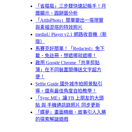
「省摳摳」三步驟快速記帳手！月
曆顯示、圓餅圖分析
「ArtInPhoto」簡單變出一張現實
與素描混搭的特效照片
mediaU Player v2.1 網路收音機（新
版）
馬賽克好簡單！「Redacted」免下
載、免註冊，想遮哪就遮哪！
啟用 Google Chrome「共享剪貼
簿」在不同裝置間傳送文字超方
便！
Selfie Guide 國外城巿拍照景點引
導，還有最佳角度自拍教學！
「Sync.ME」讓 FB 上朋友的大頭
貼 與 手機通訊錄照片 同步更新
「蝶夢」畫面精緻、故事引人入勝
的探索解謎遊戲