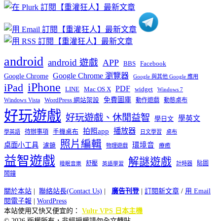
類
android
android 遊戲
APP
BBS
Facebook
Google Chrome 瀏覽器
Google Chrome
Google 與其他 Google 應用
iPhone
iPad
PDF
widget
LINE
Mac OS X
Windows 7
免費圖庫
Windows Vista
WordPress 網站架設
動作遊戲
動態桌布
好玩遊戲
好玩遊戲、休閒益智
學英文
學日文
播放器
拍照app
待辦事項
手機桌布
學英語
日文學習
桌布
照片編輯
桌面小工具
環境音
濾鏡
療癒
物理遊戲
益智遊戲
解謎遊戲
舒壓
貼圖
計時器
睡眠音樂
英語學習
鬧鐘
關於本站
|
聯絡站長(Contact Us)
|
廣告刊登
|
訂閱新文章
/
用 Email
閱電子報
|
WordPress
本站使用又快又便宜的：
Vultr VPS 日本主機
© 2026 版權所有，非經授權請勿全文轉貼