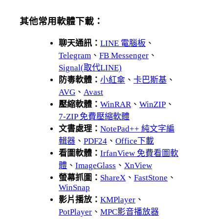
其他常用軟體下載：
聊天通訊：
LINE 電腦板
、
Telegram
、
FB Messenger
、
Signal(取代LINE)
防毒軟體：
小紅傘
、
卡巴斯基
、
AVG
、
Avast
壓縮軟體：
WinRAR
、
WinZIP
、
7-ZIP 免費壓縮軟體
文書處理：
NotePad++ 純文字編
輯器
、
PDF24
、
Office下載
看圖軟體：
IrfanView 免費看圖軟
體
、
ImageGlass
、
XnView
螢幕抓圖：
ShareX
、
FastStone
、
WinSnap
影片播放：
KMPlayer
、
PotPlayer
、
MPC影音播放器