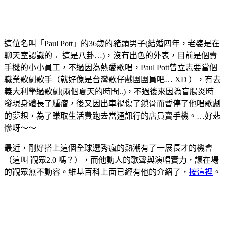
這位名叫「Paul Pott」的36歲的豬頭男子(結婚四年，老婆是在
聊天室認識的 ←這是八卦…)，沒有出色的外表，目前是個賣
手機的小小員工，不過因為熱愛歌唱，Paul Pott曾立志要當個
職業歌劇歌手（就好像是台灣歌仔戲團團員吧… XD ），有去
義大利學過歌劇(兩個夏天的時間..)，不過後來因為盲腸炎時
發現身體長了腫瘤，後又因出車禍傷了鎖骨而暫停了他唱歌劇
的夢想，為了賺取生活費跑去當通訊行的店員賣手機。…好悲
慘呀～～
最近，剛好搭上這個全球選秀瘋的熱潮有了一展長才的機會
（這叫 觀眾2.0 嗎？），而他動人的歌聲與演唱實力，讓在場
的觀眾無不動容。維基百科上面已經有他的介紹了，
按這裡
。