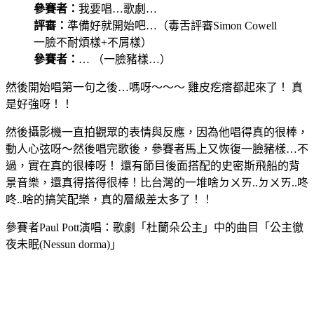
參賽者：
我要唱…歌劇…
評審：
準備好就開始吧…（毒舌評審Simon Cowell
一臉不耐煩樣+不屑樣）
參賽者：
… （一臉豬樣…）
然後開始唱第一句之後…嗎呀～～～ 雞皮疙瘩都起來了！ 真
是好強呀！！
然後攝影機一直拍觀眾的表情與反應，因為他唱得真的很棒，
動人心弦呀～然後唱完歌後，參賽者馬上又恢復一臉豬樣…不
過，實在真的很棒呀！ 還有節目後面搭配的史密斯飛船的背
景音樂，還真得搭得很棒！比台灣的一堆啥ㄉㄨㄞ..ㄉㄨㄞ..咚
咚..啥的搞笑配樂，真的層級差太多了！！
參賽者Paul Pott演唱：歌劇「杜蘭朵公主」中的曲目「公主徹
夜未眠(Nessun dorma)」