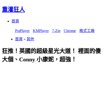
重灌狂人
Menu
Skip
首頁
to
content
PotPlayer
KMPlayer
7-Zip
Chrome
格式工廠
首頁
»
其他
狂推！英國的超級星光大道！ 裡面的傻
大個、Conny 小康妮，超強！