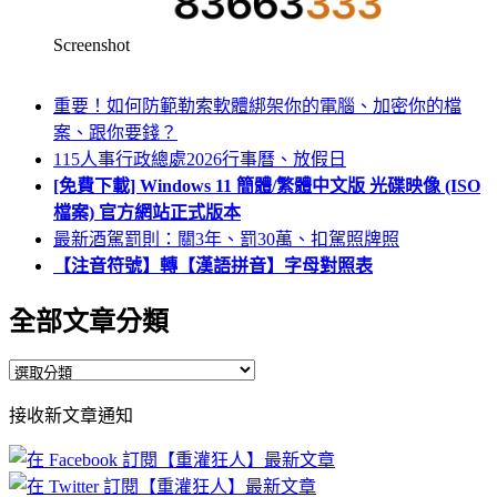
Screenshot
重要！如何防範勒索軟體綁架你的電腦、加密你的檔
案、跟你要錢？
115人事行政總處2026行事曆、放假日
[免費下載] Windows 11 簡體/繁體中文版 光碟映像 (ISO
檔案) 官方網站正式版本
最新酒駕罰則：關3年、罰30萬、扣駕照牌照
【注音符號】轉【漢語拼音】字母對照表
全部文章分類
全
部
接收新文章通知
文
章
分