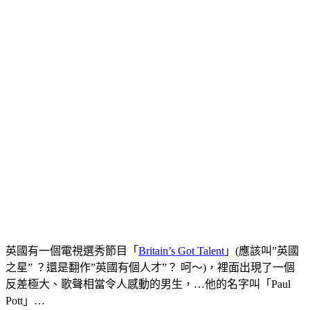
英國有一個電視選秀節目「
Britain’s Got Talent
」(應該叫”英國
之星” ？還是翻作”英國有個人才”？ 呵～)，裡面出現了一個
反差極大、歌聲相當令人感動的男生，…他的名字叫「Paul
Pott」…