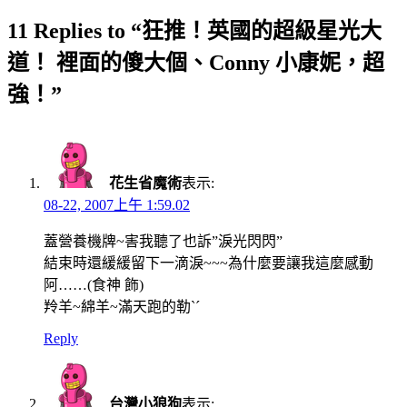
11 Replies to “狂推！英國的超級星光大
道！ 裡面的傻大個、Conny 小康妮，超
強！”
花生省魔術
表示:
08-22, 2007上午 1:59.02
蓋營養機牌~害我聽了也訴”淚光閃閃”
結束時還緩緩留下一滴淚~~~為什麼要讓我這麼感動
阿……(食神 飾)
羚羊~綿羊~滿天跑的勒ˋˊ
Reply
台灣小狼狗
表示: