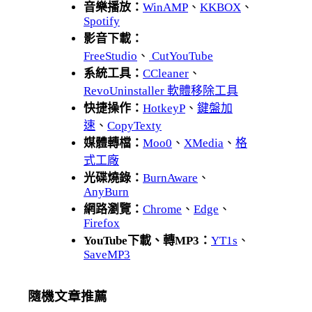
音樂播放：
WinAMP
、
KKBOX
、
Spotify
影音下載：
FreeStudio
、
CutYouTube
系統工具：
CCleaner
、
RevoUninstaller 軟體移除工具
快捷操作：
HotkeyP
、
鍵盤加
速
、
CopyTexty
媒體轉檔：
Moo0
、
XMedia
、
格
式工廠
光碟燒錄：
BurnAware
、
AnyBurn
網路瀏覽：
Chrome
、
Edge
、
Firefox
YouTube下載、轉MP3：
YT1s
、
SaveMP3
隨機文章推薦