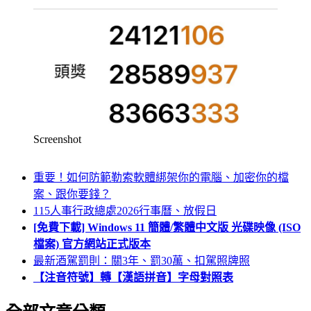
Screenshot
重要！如何防範勒索軟體綁架你的電腦、加密你的檔
案、跟你要錢？
115人事行政總處2026行事曆、放假日
[免費下載] Windows 11 簡體/繁體中文版 光碟映像 (ISO
檔案) 官方網站正式版本
最新酒駕罰則：關3年、罰30萬、扣駕照牌照
【注音符號】轉【漢語拼音】字母對照表