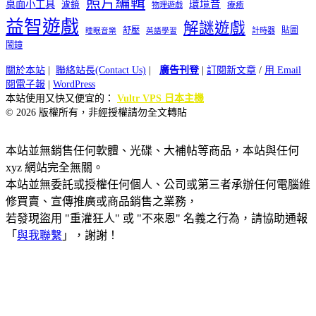
照片編輯
桌面小工具
環境音
濾鏡
療癒
物理遊戲
益智遊戲
解謎遊戲
舒壓
貼圖
計時器
睡眠音樂
英語學習
鬧鐘
關於本站
|
聯絡站長(Contact Us)
|
廣告刊登
|
訂閱新文章
/
用 Email
閱電子報
|
WordPress
本站使用又快又便宜的：
Vultr VPS 日本主機
© 2026 版權所有，非經授權請勿全文轉貼
本站並無銷售任何軟體、光碟、大補帖等商品，本站與任何
xyz 網站完全無關。
本站並無委託或授權任何個人、公司或第三者承辦任何電腦維
修買賣、宣傳推廣或商品銷售之業務，
若發現盜用 "重灌狂人" 或 "不來恩" 名義之行為，請協助通報
「
與我聯繫
」，謝謝！