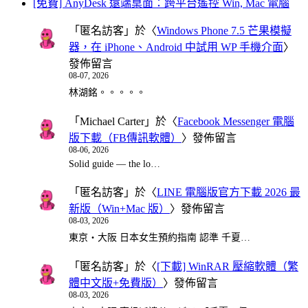
[免費] AnyDesk 遠端桌面：跨平台遙控 Win, Mac 電腦
「
匿名訪客
」於〈
Windows Phone 7.5 芒果模擬
器，在 iPhone、Android 中試用 WP 手機介面
〉
發佈留言
08-07, 2026
林湖銘。。。。。
「
Michael Carter
」於〈
Facebook Messenger 電腦
版下載（FB傳訊軟體）
〉發佈留言
08-06, 2026
Solid guide — the lo…
「
匿名訪客
」於〈
LINE 電腦版官方下載 2026 最
新版（Win+Mac 版）
〉發佈留言
08-03, 2026
東京・大阪 日本女生預約指南 認準 千夏…
「
匿名訪客
」於〈
[下載] WinRAR 壓縮軟體（繁
體中文版+免費版）
〉發佈留言
08-03, 2026