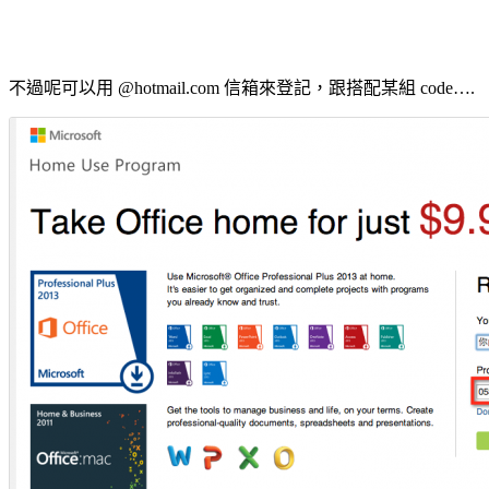
不過呢可以用 @hotmail.com 信箱來登記，跟搭配某組 code….