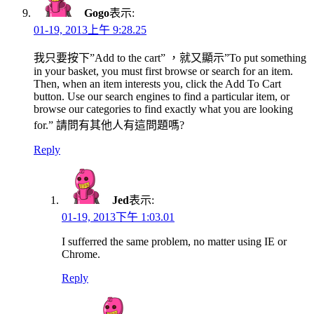
Gogo
表示:
01-19, 2013上午 9:28.25
我只要按下”Add to the cart” ，就又顯示”To put something
in your basket, you must first browse or search for an item.
Then, when an item interests you, click the Add To Cart
button. Use our search engines to find a particular item, or
browse our categories to find exactly what you are looking
for.” 請問有其他人有這問題嗎?
Reply
Jed
表示:
01-19, 2013下午 1:03.01
I sufferred the same problem, no matter using IE or
Chrome.
Reply