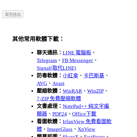
其他常用軟體下載：
聊天通訊：
LINE 電腦板
、
Telegram
、
FB Messenger
、
Signal(取代LINE)
防毒軟體：
小紅傘
、
卡巴斯基
、
AVG
、
Avast
壓縮軟體：
WinRAR
、
WinZIP
、
7-ZIP 免費壓縮軟體
文書處理：
NotePad++ 純文字編
輯器
、
PDF24
、
Office下載
看圖軟體：
IrfanView 免費看圖軟
體
、
ImageGlass
、
XnView
螢幕抓圖：
ShareX
、
FastStone
、