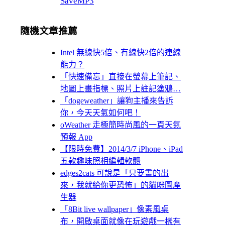
SaveMP3
隨機文章推薦
Intel 無線快5倍、有線快2倍的連線
能力？
「快速備忘」直接在螢幕上筆記、
地圖上畫指標、照片上註記塗鴉…
「dogeweather」讓狗主播來告訴
你，今天天氣如何吧！
oWeather 走極簡時尚風的一頁天氣
預報 App
【限時免費】2014/3/7 iPhone、iPad
五款趣味照相編輯軟體
edges2cats 可說是「只要畫的出
來，我就給你更恐怖」的貓咪圖產
生器
「8Bit live wallpaper」像素風桌
布，開啟桌面就像在玩遊戲一樣有