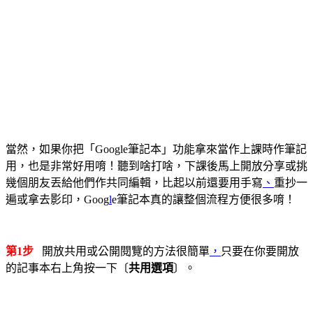
當然，如果你把「Google筆記本」功能拿來當作上課時作筆記
用，也是非常好用唷！聽到啥打啥，下課後馬上開放分享或挑
幾個朋友丟給他們作共同編輯，比起以前還要用手寫
、
重抄一
遍或拿去影印，Goog
l
e筆記本真的讓整個流程方便很多唷！
第1步
開放共用或公開閱覽的方法很簡單
，
只要在你要開放
的記事本右上角按一下〔
共用選項
〕。