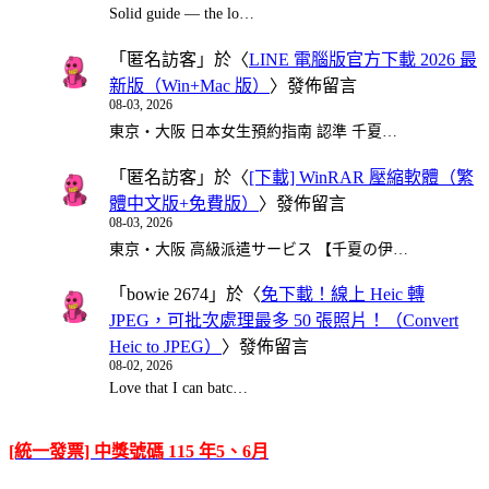
Solid guide — the lo…
「
匿名訪客
」於〈
LINE 電腦版官方下載 2026 最
新版（Win+Mac 版）
〉發佈留言
08-03, 2026
東京・大阪 日本女生預約指南 認準 千夏…
「
匿名訪客
」於〈
[下載] WinRAR 壓縮軟體（繁
體中文版+免費版）
〉發佈留言
08-03, 2026
東京・大阪 高級派遣サービス 【千夏の伊…
「
bowie 2674
」於〈
免下載！線上 Heic 轉
JPEG，可批次處理最多 50 張照片！（Convert
Heic to JPEG）
〉發佈留言
08-02, 2026
Love that I can batc…
[統一發票] 中獎號碼 115 年5、6月