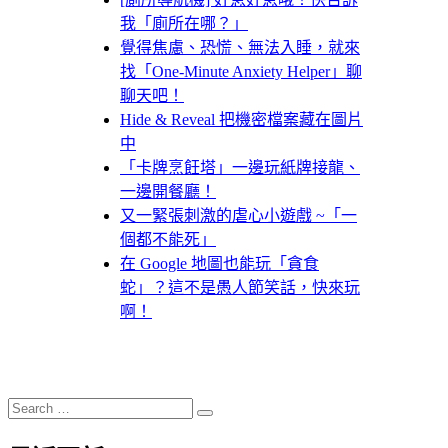
我「廁所在哪？」
覺得焦慮、恐慌、無法入睡，就來
找「One-Minute Anxiety Helper」聊
聊天吧！
Hide & Reveal 把機密檔案藏在圖片
中
「卡牌烹飪塔」一邊玩紙牌接龍、
一邊開餐廳！
又一緊張刺激的虐心小遊戲 ~「一
個都不能死」
在 Google 地圖也能玩「貪食
蛇」？這不是愚人節笑話，快來玩
啊！
Search
Search
for: