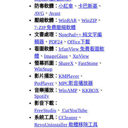
防毒軟體：
小紅傘
、
卡巴斯基
、
AVG
、
Avast
壓縮軟體：
WinRAR
、
WinZIP
、
7-ZIP 免費壓縮軟體
文書處理：
NotePad++ 純文字編
輯器
、
PDF24
、
Office下載
看圖軟體：
IrfanView 免費看圖軟
體
、
ImageGlass
、
XnView
螢幕抓圖：
ShareX
、
FastStone
、
WinSnap
影片播放：
KMPlayer
、
PotPlayer
、
MPC影音播放器
音樂播放：
WinAMP
、
KKBOX
、
Spotify
影音下載：
FreeStudio
、
CutYouTube
系統工具：
CCleaner
、
RevoUninstaller 軟體移除工具