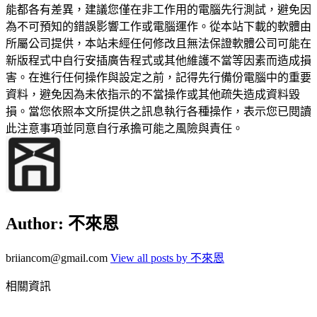
能都各有差異，建議您僅在非工作用的電腦先行測試，避免因
為不可預知的錯誤影響工作或電腦運作。從本站下載的軟體由
所屬公司提供，本站未經任何修改且無法保證軟體公司可能在
新版程式中自行安插廣告程式或其他維護不當等因素而造成損
害。在進行任何操作與設定之前，記得先行備份電腦中的重要
資料，避免因為未依指示的不當操作或其他疏失造成資料毀
損。當您依照本文所提供之訊息執行各種操作，表示您已閱讀
此注意事項並同意自行承擔可能之風險與責任。
Author:
不來恩
briiancom@gmail.com
View all posts by 不來恩
相關資訊