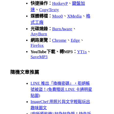
快捷操作：
HotkeyP
、
鍵盤加
速
、
CopyTexty
媒體轉檔：
Moo0
、
XMedia
、
格
式工廠
光碟燒錄：
BurnAware
、
AnyBurn
網路瀏覽：
Chrome
、
Edge
、
Firefox
YouTube下載、轉MP3：
YT1s
、
SaveMP3
隨機文章推薦
LINE 推出「換機密碼」，拒絕帳
號被盜！(免費贈送 LINE 卡通明星
貼圖)
ImageChef 用照片與文字輕鬆玩出
趣味圖文
[廁所導航機] 好急好急哦！快告訴