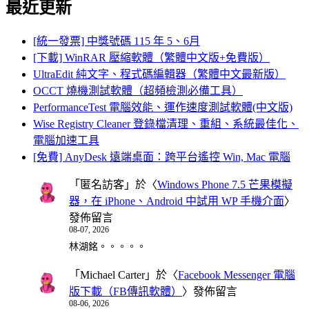
最近更新
[統一發票] 中獎號碼 115 年 5、6月
[下載] WinRAR 壓縮軟體（繁體中文版+免費版）
UltraEdit 純文字、程式碼編輯器（繁體中文最新版）
OCCT 燒機測試軟體（超頻檢測必備工具）
PerformanceTest 電腦效能、運作速度測試軟體(中文版)
Wise Registry Cleaner 登錄檔清理、重組、系統最佳化、
電腦加速工具
[免費] AnyDesk 遠端桌面：跨平台遙控 Win, Mac 電腦
「
匿名訪客
」於〈
Windows Phone 7.5 芒果模擬
器，在 iPhone、Android 中試用 WP 手機介面
〉
發佈留言
08-07, 2026
林湖銘。。。。。
「
Michael Carter
」於〈
Facebook Messenger 電腦
版下載（FB傳訊軟體）
〉發佈留言
08-06, 2026