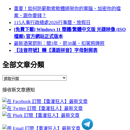
重要！如何防範勒索軟體綁架你的電腦、加密你的檔
案、跟你要錢？
115人事行政總處2026行事曆、放假日
[免費下載] Windows 11 簡體/繁體中文版 光碟映像 (ISO
檔案) 官方網站正式版本
最新酒駕罰則：關3年、罰30萬、扣駕照牌照
【注音符號】轉【漢語拼音】字母對照表
全部文章分類
全
部
接收新文章通知
文
章
分
類