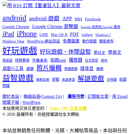
android
android 遊戲
APP
BBS
Facebook
Google Chrome 瀏覽器
Google Chrome
Google 與其他 Google 應用
iPhone
iPad
PDF
widget
LINE
Mac OS X
Windows 7
免費圖庫
Windows Vista
WordPress 網站架設
動作遊戲
動態桌布
好玩遊戲
好玩遊戲、休閒益智
學英文
學日文
播放器
拍照app
待辦事項
手機桌布
學英語
日文學習
桌布
照片編輯
桌面小工具
環境音
濾鏡
療癒
物理遊戲
益智遊戲
解謎遊戲
舒壓
貼圖
計時器
睡眠音樂
英語學習
鬧鐘
關於本站
|
聯絡站長(Contact Us)
|
廣告刊登
|
訂閱新文章
/
用 Email
閱電子報
|
WordPress
本站使用又快又便宜的：
Vultr VPS 日本主機
© 2026 版權所有，非經授權請勿全文轉貼
本站並無銷售任何軟體、光碟、大補帖等商品，本站與任何