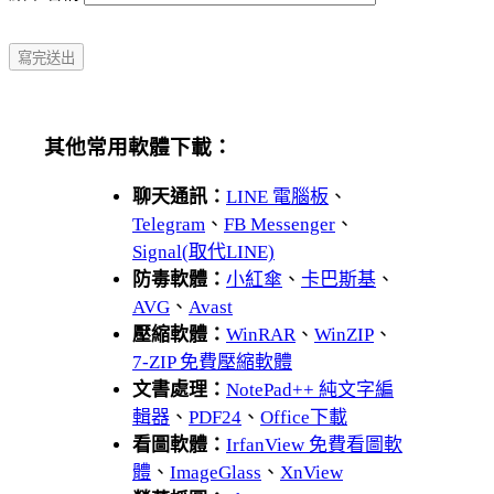
其他常用軟體下載：
聊天通訊：
LINE 電腦板
、
Telegram
、
FB Messenger
、
Signal(取代LINE)
防毒軟體：
小紅傘
、
卡巴斯基
、
AVG
、
Avast
壓縮軟體：
WinRAR
、
WinZIP
、
7-ZIP 免費壓縮軟體
文書處理：
NotePad++ 純文字編
輯器
、
PDF24
、
Office下載
看圖軟體：
IrfanView 免費看圖軟
體
、
ImageGlass
、
XnView