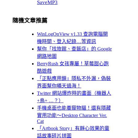
SaveMP3
隨機文章推薦
WinLogOnView v1.33 查詢電腦開
機時間、登入紀錄…等資訊
幫你「找旅館、查飯店」的 Google
網路地圖
BerryRush 女孩專屬！草莓甜心跑
酷遊戲
「正點應用鎖」隱私不外漏，偽裝
界面幫你暪天過海！
Twitter 網站爆炸時的畫面（機器人
+鳥+ …？）
手機桌面也能養寵物貓！還有隱藏
實用功能～Desktop Character Ver.
Cat
「Artbook Story」有靜心效果的童
話故事碎片拼圖