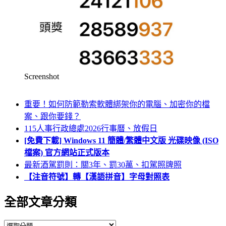
Screenshot
重要！如何防範勒索軟體綁架你的電腦、加密你的檔
案、跟你要錢？
115人事行政總處2026行事曆、放假日
[免費下載] Windows 11 簡體/繁體中文版 光碟映像 (ISO
檔案) 官方網站正式版本
最新酒駕罰則：關3年、罰30萬、扣駕照牌照
【注音符號】轉【漢語拼音】字母對照表
全部文章分類