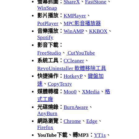
螢幕抓圖：
ShareX
、
FastStone
、
WinSnap
影片播放：
KMPlayer
、
PotPlayer
、
MPC影音播放器
音樂播放：
WinAMP
、
KKBOX
、
Spotify
影音下載：
FreeStudio
、
CutYouTube
系統工具：
CCleaner
、
RevoUninstaller 軟體移除工具
快捷操作：
HotkeyP
、
鍵盤加
速
、
CopyTexty
媒體轉檔：
Moo0
、
XMedia
、
格
式工廠
光碟燒錄：
BurnAware
、
AnyBurn
網路瀏覽：
Chrome
、
Edge
、
Firefox
YouTube下載、轉MP3：
YT1s
、