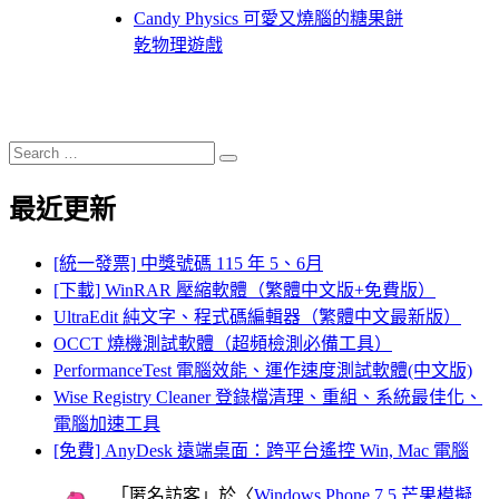
Candy Physics 可愛又燒腦的糖果餅
乾物理遊戲
Search
Search
for:
最近更新
[統一發票] 中獎號碼 115 年 5、6月
[下載] WinRAR 壓縮軟體（繁體中文版+免費版）
UltraEdit 純文字、程式碼編輯器（繁體中文最新版）
OCCT 燒機測試軟體（超頻檢測必備工具）
PerformanceTest 電腦效能、運作速度測試軟體(中文版)
Wise Registry Cleaner 登錄檔清理、重組、系統最佳化、
電腦加速工具
[免費] AnyDesk 遠端桌面：跨平台遙控 Win, Mac 電腦
「
匿名訪客
」於〈
Windows Phone 7.5 芒果模擬