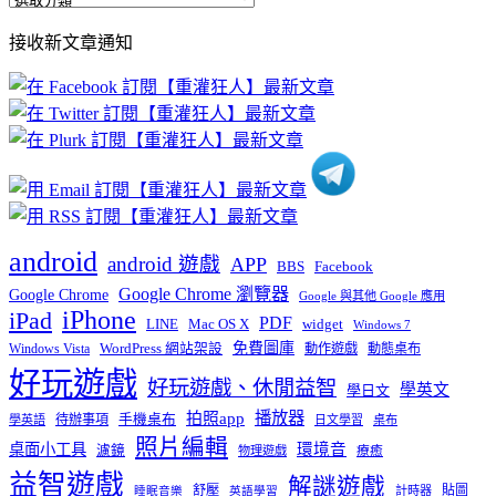
全
部
接收新文章通知
文
章
分
類
android
android 遊戲
APP
BBS
Facebook
Google Chrome 瀏覽器
Google Chrome
Google 與其他 Google 應用
iPhone
iPad
PDF
widget
LINE
Mac OS X
Windows 7
免費圖庫
Windows Vista
WordPress 網站架設
動作遊戲
動態桌布
好玩遊戲
好玩遊戲、休閒益智
學英文
學日文
播放器
拍照app
待辦事項
手機桌布
學英語
日文學習
桌布
照片編輯
桌面小工具
環境音
濾鏡
療癒
物理遊戲
益智遊戲
解謎遊戲
舒壓
貼圖
計時器
睡眠音樂
英語學習