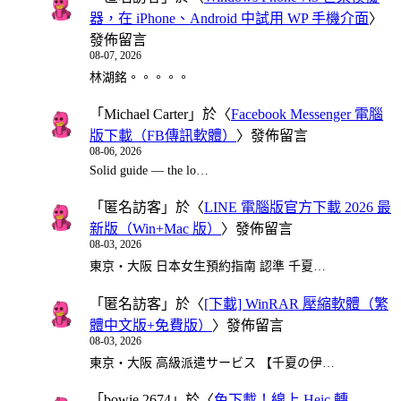
器，在 iPhone、Android 中試用 WP 手機介面
〉
發佈留言
08-07, 2026
林湖銘。。。。。
「
Michael Carter
」於〈
Facebook Messenger 電腦
版下載（FB傳訊軟體）
〉發佈留言
08-06, 2026
Solid guide — the lo…
「
匿名訪客
」於〈
LINE 電腦版官方下載 2026 最
新版（Win+Mac 版）
〉發佈留言
08-03, 2026
東京・大阪 日本女生預約指南 認準 千夏…
「
匿名訪客
」於〈
[下載] WinRAR 壓縮軟體（繁
體中文版+免費版）
〉發佈留言
08-03, 2026
東京・大阪 高級派遣サービス 【千夏の伊…
「
bowie 2674
」於〈
免下載！線上 Heic 轉