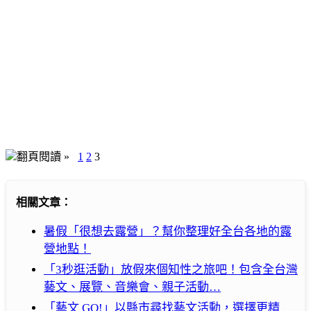
翻頁閱讀 »
1
2
3
相關文章：
暑假「很想去露營」？幫你整理好全台各地的露
營地點！
「3秒逛活動」放假來個知性之旅吧！包含全台灣
藝文、展覽、音樂會、親子活動…
「藝文 GO!」以縣市尋找藝文活動，選擇更精