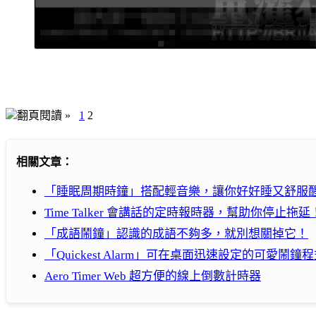
翻頁閱讀 »
1
2
相關文章：
「睡眠周期時鐘」搭配輕音樂，讓你好好睡又舒服
Time Talker 會講話的定時報時器，幫助你停止拖延
「成語鬧鐘」認識的成語不夠多，就別想關掉它！
「Quickest Alarm」可在桌面迅速設定的可愛鬧鐘
Aero Timer Web 超方便的線上倒數計時器