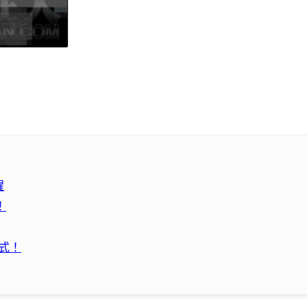
醒
！
程式！