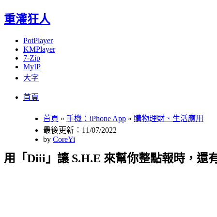
重灌狂人
PotPlayer
KMPlayer
7-Zip
MyIP
大字
Menu
Skip
首頁
to
content
首頁
»
手機：iPhone App
»
購物理財、生活應用
最後更新：11/07/2022
by
CoreYi
用「Diii」讓 S.H.E 來幫你整點報時