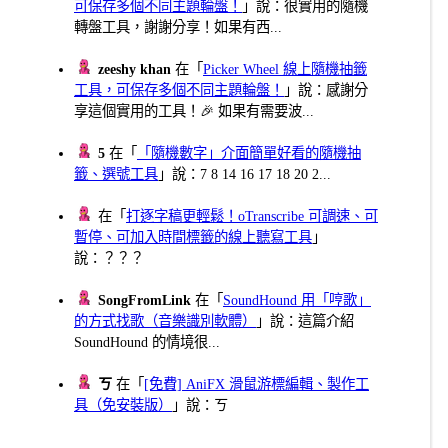
可保存多個不同主題輪盤！
」說：很實用的隨機
轉盤工具，謝謝分享！如果有西...
zeeshy khan
在「
Picker Wheel 線上隨機抽籤
工具，可保存多個不同主題輪盤！
」說：感謝分
享這個實用的工具！🎉 如果有需要波...
5
在「
「隨機數字」介面簡單好看的隨機抽
籤、選號工具
」說：7 8 14 16 17 18 20 2...
在「
打逐字稿更輕鬆！oTranscribe 可調速、可
暫停、可加入時間標籤的線上聽寫工具
」
說：？？？
SongFromLink
在「
SoundHound 用「哼歌」
的方式找歌（音樂識別軟體）
」說：這篇介紹
SoundHound 的情境很...
ㄎ
在「
[免費] AniFX 滑鼠游標編輯、製作工
具（免安裝版）
」說：ㄎ