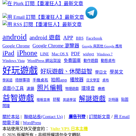
類
android
android 遊戲
APP
BBS
Facebook
Google Chrome 瀏覽器
Google Chrome
Google 與其他 Google 應用
iPhone
iPad
PDF
widget
LINE
Mac OS X
Windows 7
免費圖庫
Windows Vista
WordPress 網站架設
動作遊戲
動態桌布
好玩遊戲
好玩遊戲、休閒益智
學英文
學日文
播放器
拍照app
待辦事項
手機桌布
學英語
日文學習
桌布
照片編輯
桌面小工具
環境音
濾鏡
療癒
物理遊戲
益智遊戲
解謎遊戲
舒壓
貼圖
計時器
睡眠音樂
英語學習
鬧鐘
關於本站
|
聯絡站長(Contact Us)
|
廣告刊登
|
訂閱新文章
/
用 Email
閱電子報
|
WordPress
本站使用又快又便宜的：
Vultr VPS 日本主機
© 2026 版權所有，非經授權請勿全文轉貼