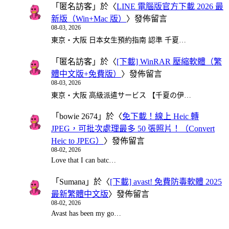
「
匿名訪客
」於〈
LINE 電腦版官方下載 2026 最
新版（Win+Mac 版）
〉發佈留言
08-03, 2026
東京・大阪 日本女生預約指南 認準 千夏…
「
匿名訪客
」於〈
[下載] WinRAR 壓縮軟體（繁
體中文版+免費版）
〉發佈留言
08-03, 2026
東京・大阪 高級派遣サービス 【千夏の伊…
「
bowie 2674
」於〈
免下載！線上 Heic 轉
JPEG，可批次處理最多 50 張照片！（Convert
Heic to JPEG）
〉發佈留言
08-02, 2026
Love that I can batc…
「
Sumana
」於〈
[下載] avast! 免費防毒軟體 2025
最新繁體中文版
〉發佈留言
08-02, 2026
Avast has been my go…