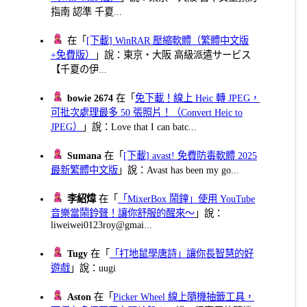
指南 認準 千夏...
在「
[下載] WinRAR 壓縮軟體（繁體中文版
+免費版）
」說：東京・大阪 高級派遣サービス
【千夏の伊...
bowie 2674
在「
免下載！線上 Heic 轉 JPEG，
可批次處理最多 50 張照片！（Convert Heic to
JPEG）
」說：Love that I can batc...
Sumana
在「
[下載] avast! 免費防毒軟體 2025
最新繁體中文版
」說：Avast has been my go...
李紹煒
在「
「MixerBox 鬧鐘」使用 YouTube
音樂當鬧鈴聲！讓你舒服的醒來～
」說：
liweiwei0123roy@gmai...
Tugy
在「
「打地鼠學唐詩」讓你長智慧的好
遊戲
」說：uugi
Aston
在「
Picker Wheel 線上隨機抽籤工具，