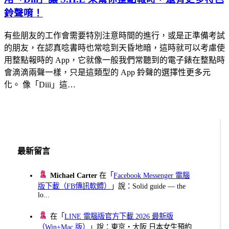
鈴聲唷！
有些朋友的工作會需要特別注意時間的進行，或是正準備考試
的朋友，在認真唸書時也常唸到天昏地暗，這時就可以考慮使
用整點報時的 App，它就像一般我們常聽到的電子錶在整點時
會滴滴兩聲一樣，只是這類型的 App 鈴聲的選擇性更多元
化。 像「Diii」這…
最新留言
Michael Carter
在「
Facebook Messenger 電腦
版下載（FB傳訊軟體）
」說：Solid guide — the
lo...
在「
LINE 電腦版官方下載 2026 最新版
（Win+Mac 版）
」說：東京・大阪 日本女生預約