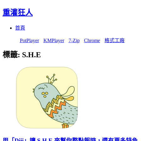
重灌狂人
Menu
Skip
首頁
to
content
PotPlayer
KMPlayer
7-Zip
Chrome
格式工廠
標籤:
S.H.E
用「Diii」讓 S.H.E 來幫你整點報時，還有更多特色