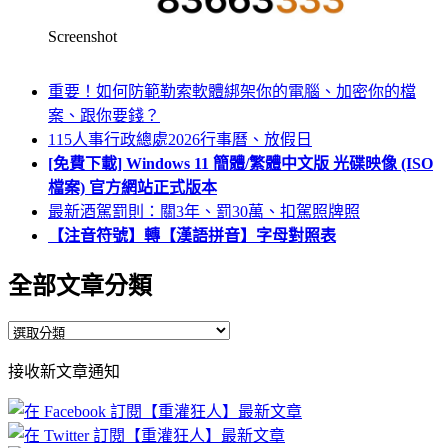
Screenshot
重要！如何防範勒索軟體綁架你的電腦、加密你的檔
案、跟你要錢？
115人事行政總處2026行事曆、放假日
[免費下載] Windows 11 簡體/繁體中文版 光碟映像 (ISO
檔案) 官方網站正式版本
最新酒駕罰則：關3年、罰30萬、扣駕照牌照
【注音符號】轉【漢語拼音】字母對照表
全部文章分類
全
部
接收新文章通知
文
章
分