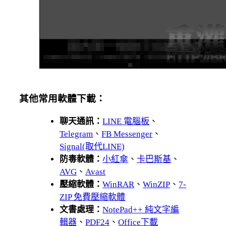
其他常用軟體下載：
聊天通訊：
LINE 電腦板
、
Telegram
、
FB Messenger
、
Signal(取代LINE)
防毒軟體：
小紅傘
、
卡巴斯基
、
AVG
、
Avast
壓縮軟體：
WinRAR
、
WinZIP
、
7-
ZIP 免費壓縮軟體
文書處理：
NotePad++ 純文字編
輯器
、
PDF24
、
Office下載