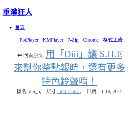
重灌狂人
Menu
Skip
首頁
to
content
PotPlayer
KMPlayer
7-Zip
Chrome
格式工廠
用「Diii」讓 S.H.E
⬅ 回看原文:
來幫你整點報時，還有更多
特色鈴聲唷！
檔名: diii_5
,
尺寸:
500 × 667
,
日期:
11-18, 2015