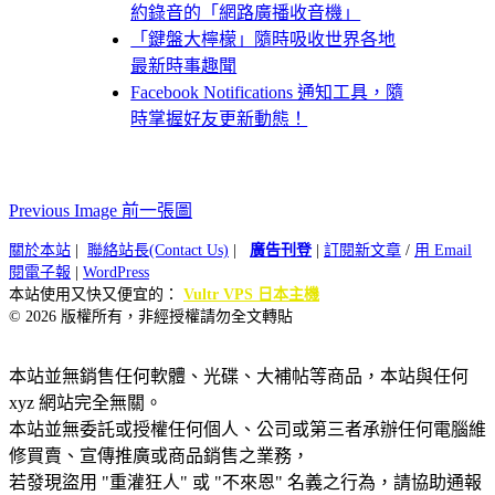
約錄音的「網路廣播收音機」
「鍵盤大檸檬」隨時吸收世界各地
最新時事趣聞
Facebook Notifications 通知工具，隨
時掌握好友更新動態！
Previous Image 前一張圖
關於本站
|
聯絡站長(Contact Us)
|
廣告刊登
|
訂閱新文章
/
用 Email
閱電子報
|
WordPress
本站使用又快又便宜的：
Vultr VPS 日本主機
© 2026 版權所有，非經授權請勿全文轉貼
本站並無銷售任何軟體、光碟、大補帖等商品，本站與任何
xyz 網站完全無關。
本站並無委託或授權任何個人、公司或第三者承辦任何電腦維
修買賣、宣傳推廣或商品銷售之業務，
若發現盜用 "重灌狂人" 或 "不來恩" 名義之行為，請協助通報