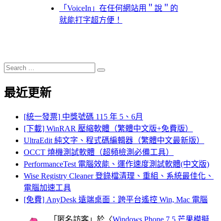
「VoiceIn」在任何網站用＂說＂的
就能打字超方便！
Search
Search
for:
最近更新
[統一發票] 中獎號碼 115 年 5、6月
[下載] WinRAR 壓縮軟體（繁體中文版+免費版）
UltraEdit 純文字、程式碼編輯器（繁體中文最新版）
OCCT 燒機測試軟體（超頻檢測必備工具）
PerformanceTest 電腦效能、運作速度測試軟體(中文版)
Wise Registry Cleaner 登錄檔清理、重組、系統最佳化、
電腦加速工具
[免費] AnyDesk 遠端桌面：跨平台遙控 Win, Mac 電腦
「
匿名訪客
」於〈
Windows Phone 7.5 芒果模擬