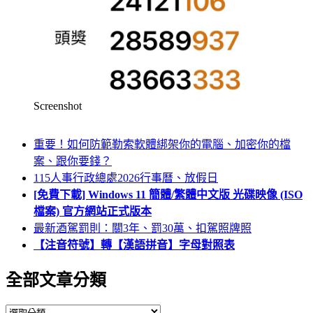
Screenshot
重要！如何防範勒索軟體綁架你的電腦、加密你的檔
案、跟你要錢？
115人事行政總處2026行事曆、放假日
[免費下載] Windows 11 簡體/繁體中文版 光碟映像 (ISO
檔案) 官方網站正式版本
最新酒駕罰則：關3年、罰30萬、扣駕照牌照
【注音符號】轉【漢語拼音】字母對照表
全部文章分類