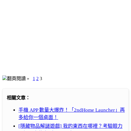
翻頁閱讀 »
1
2
3
相關文章：
手機 APP 數量大爆炸！「2ndHome Launcher」再
多給你一個桌面！
[隱藏物品解謎遊戲] 我的東西在哪裡？考驗眼力