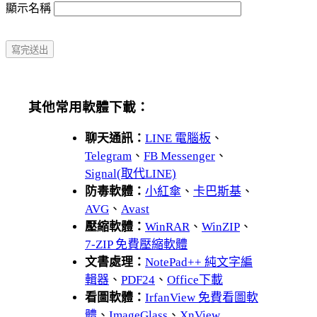
顯示名稱
其他常用軟體下載：
聊天通訊：
LINE 電腦板
、
Telegram
、
FB Messenger
、
Signal(取代LINE)
防毒軟體：
小紅傘
、
卡巴斯基
、
AVG
、
Avast
壓縮軟體：
WinRAR
、
WinZIP
、
7-ZIP 免費壓縮軟體
文書處理：
NotePad++ 純文字編
輯器
、
PDF24
、
Office下載
看圖軟體：
IrfanView 免費看圖軟
體
、
ImageGlass
、
XnView