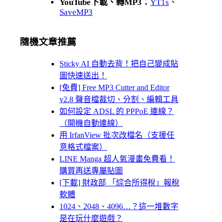
YouTube下載、轉MP3：
YT1s
、
SaveMP3
隨機文章推薦
Sticky AI 自動去背！把自己變成貼
圖快速送出！
[免費] Free MP3 Cutter and Editor
v2.8 聲音檔裁切、分割、編輯工具
如何設定 ADSL 的 PPPoE 連線？
（開機自動連線）
用 IrfanView 批次改檔名（支援任
意格式檔案）
LINE Manga 超人氣漫畫免費看！
購買再送專屬貼圖
[下載] 財政部 「綜合所得稅」報稅
軟體
1024、2048、4096…？這一堆數字
是在玩什麼遊戲？