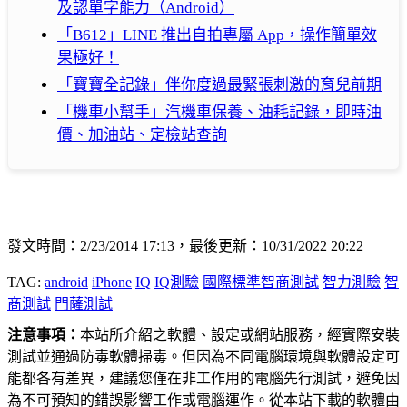
及認單字能力（Android）
「B612」LINE 推出自拍專屬 App，操作簡單效
果極好！
「寶寶全記錄」伴你度過最緊張刺激的育兒前期
「機車小幫手」汽機車保養、油耗記錄，即時油
價、加油站、定檢站查詢
發文時間：2/23/2014 17:13，最後更新：10/31/2022 20:22
TAG:
android
iPhone
IQ
IQ測驗
國際標準智商測試
智力測驗
智
商測試
門薩測試
注意事項：
本站所介紹之軟體、設定或網站服務，經實際安裝
測試並通過防毒軟體掃毒。但因為不同電腦環境與軟體設定可
能都各有差異，建議您僅在非工作用的電腦先行測試，避免因
為不可預知的錯誤影響工作或電腦運作。從本站下載的軟體由