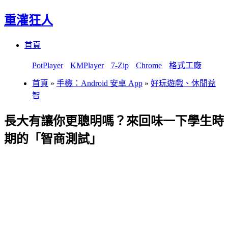
重灌狂人
Menu
Skip
首頁
to
content
PotPlayer
KMPlayer
7-Zip
Chrome
格式工廠
首頁
»
手機：Android 安卓 App
»
好玩遊戲、休閒益
智
長大有讓你更聰明嗎？來回味一下學生時
期的「智商測試」