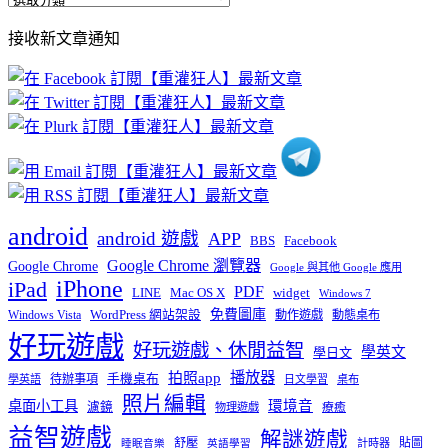
全
部
接收新文章通知
文
章
分
類
android
android 遊戲
APP
BBS
Facebook
Google Chrome 瀏覽器
Google Chrome
Google 與其他 Google 應用
iPhone
iPad
PDF
widget
LINE
Mac OS X
Windows 7
免費圖庫
Windows Vista
WordPress 網站架設
動作遊戲
動態桌布
好玩遊戲
好玩遊戲、休閒益智
學英文
學日文
播放器
拍照app
待辦事項
手機桌布
學英語
日文學習
桌布
照片編輯
桌面小工具
環境音
濾鏡
療癒
物理遊戲
益智遊戲
解謎遊戲
舒壓
貼圖
計時器
睡眠音樂
英語學習