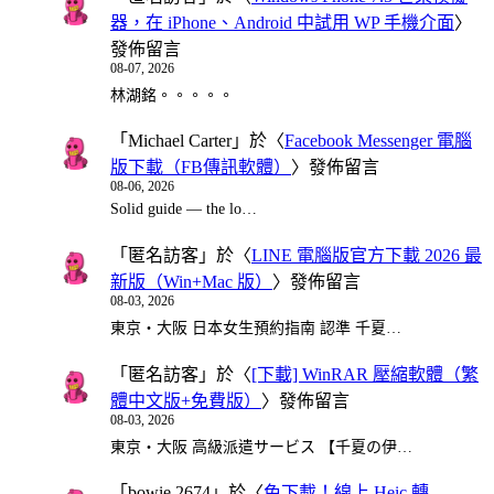
器，在 iPhone、Android 中試用 WP 手機介面
〉
發佈留言
08-07, 2026
林湖銘。。。。。
「
Michael Carter
」於〈
Facebook Messenger 電腦
版下載（FB傳訊軟體）
〉發佈留言
08-06, 2026
Solid guide — the lo…
「
匿名訪客
」於〈
LINE 電腦版官方下載 2026 最
新版（Win+Mac 版）
〉發佈留言
08-03, 2026
東京・大阪 日本女生預約指南 認準 千夏…
「
匿名訪客
」於〈
[下載] WinRAR 壓縮軟體（繁
體中文版+免費版）
〉發佈留言
08-03, 2026
東京・大阪 高級派遣サービス 【千夏の伊…
「
bowie 2674
」於〈
免下載！線上 Heic 轉