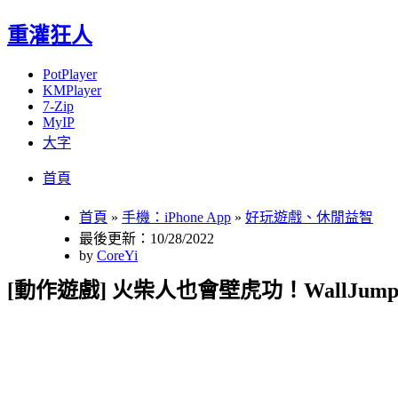
重灌狂人
PotPlayer
KMPlayer
7-Zip
MyIP
大字
Menu
Skip
首頁
to
content
首頁
»
手機：iPhone App
»
好玩遊戲、休閒益智
最後更新：10/28/2022
by
CoreYi
[動作遊戲] 火柴人也會壁虎功！WallJump 飛