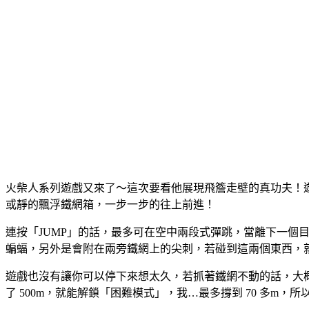
火柴人系列遊戲又來了～這次要看他展現飛簷走壁的真功夫！
或靜的飄浮鐵網箱，一步一步的往上前進！
連按「JUMP」的話，最多可在空中兩段式彈跳，當離下一
蝙蝠，另外是會附在兩旁鐵網上的尖刺，若碰到這兩個東西，
遊戲也沒有讓你可以停下來想太久，若抓著鐵網不動的話，大概兩
了 500m，就能解鎖「困難模式」，我…最多撐到 70 多m