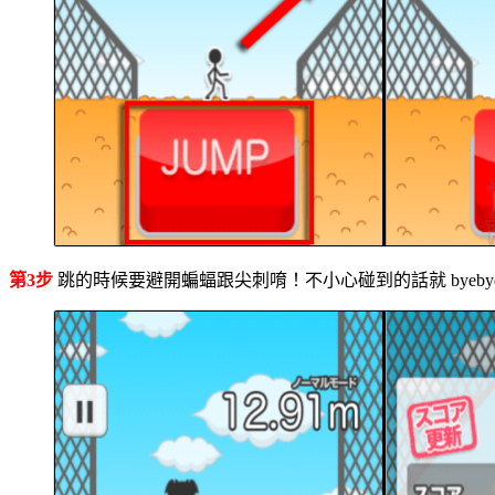
第3步
跳的時候要避開蝙蝠跟尖刺唷！不小心碰到的話就 byeby