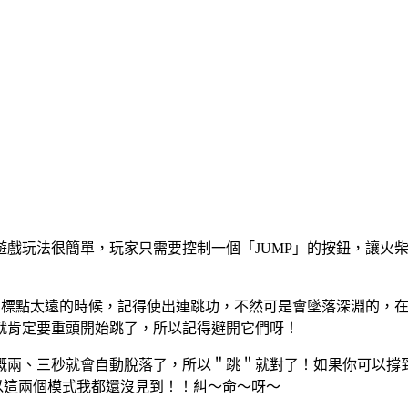
遊戲玩法很簡單，玩家只需要控制一個「JUMP」的按鈕，讓火
個目標點太遠的時候，記得使出連跳功，不然可是會墜落深淵的，
就肯定要重頭開始跳了，所以記得避開它們呀！
、三秒就會自動脫落了，所以＂跳＂就對了！如果你可以撐到 1
，所以這兩個模式我都還沒見到！！糾～命～呀～