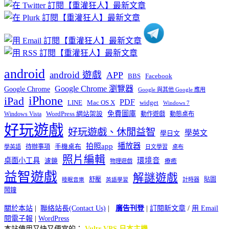
分
類
android
android 遊戲
APP
BBS
Facebook
Google Chrome 瀏覽器
Google Chrome
Google 與其他 Google 應用
iPhone
iPad
PDF
widget
LINE
Mac OS X
Windows 7
免費圖庫
Windows Vista
WordPress 網站架設
動作遊戲
動態桌布
好玩遊戲
好玩遊戲、休閒益智
學英文
學日文
播放器
拍照app
待辦事項
手機桌布
學英語
日文學習
桌布
照片編輯
桌面小工具
環境音
濾鏡
療癒
物理遊戲
益智遊戲
解謎遊戲
舒壓
貼圖
計時器
睡眠音樂
英語學習
鬧鐘
關於本站
|
聯絡站長(Contact Us)
|
廣告刊登
|
訂閱新文章
/
用 Email
閱電子報
|
WordPress
本站使用又快又便宜的：
Vultr VPS 日本主機