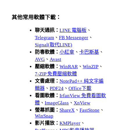
其他常用軟體下載：
聊天通訊：
LINE 電腦板
、
Telegram
、
FB Messenger
、
Signal(取代LINE)
防毒軟體：
小紅傘
、
卡巴斯基
、
AVG
、
Avast
壓縮軟體：
WinRAR
、
WinZIP
、
7-ZIP 免費壓縮軟體
文書處理：
NotePad++ 純文字編
輯器
、
PDF24
、
Office下載
看圖軟體：
IrfanView 免費看圖軟
體
、
ImageGlass
、
XnView
螢幕抓圖：
ShareX
、
FastStone
、
WinSnap
影片播放：
KMPlayer
、