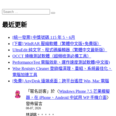
Search
Search
for:
最近更新
[統一發票] 中獎號碼 115 年 5、6月
[下載] WinRAR 壓縮軟體（繁體中文版+免費版）
UltraEdit 純文字、程式碼編輯器（繁體中文最新版）
OCCT 燒機測試軟體（超頻檢測必備工具）
PerformanceTest 電腦效能、運作速度測試軟體(中文版)
Wise Registry Cleaner 登錄檔清理、重組、系統最佳化、
電腦加速工具
[免費] AnyDesk 遠端桌面：跨平台遙控 Win, Mac 電腦
「
匿名訪客
」於〈
Windows Phone 7.5 芒果模擬
器，在 iPhone、Android 中試用 WP 手機介面
〉
發佈留言
08-07, 2026
林湖銘。。。。。