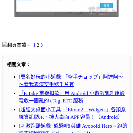
翻頁閱讀 »
1
2
3
相關文章：
[莫名好玩的小遊戲]「空手チョップ」阿達阿～
～看我表演空手劈千片瓦
「E Take 重複扣款」用 Android 小遊戲諷刺遠通
電收一團亂的 eTag, ETC 服務
[超強大桌面小工具]「Elixir 2 – Widgets」各類系
統資訊顯示、擴大桌面 APP 容量！（Android）
[刺激跑酷遊戲] 躲避吧!英雄 Avoooid!Hero ~ 跑的