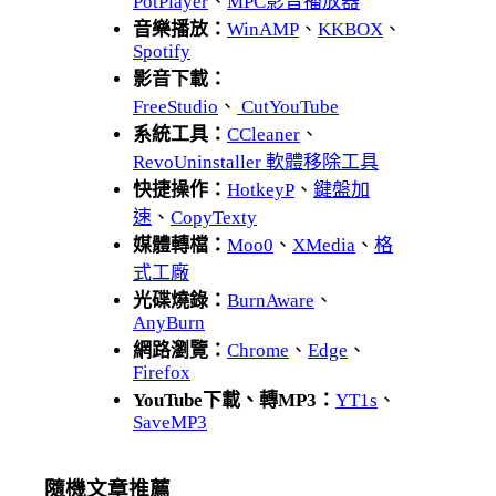
PotPlayer
、
MPC影音播放器
音樂播放：
WinAMP
、
KKBOX
、
Spotify
影音下載：
FreeStudio
、
CutYouTube
系統工具：
CCleaner
、
RevoUninstaller 軟體移除工具
快捷操作：
HotkeyP
、
鍵盤加
速
、
CopyTexty
媒體轉檔：
Moo0
、
XMedia
、
格
式工廠
光碟燒錄：
BurnAware
、
AnyBurn
網路瀏覽：
Chrome
、
Edge
、
Firefox
YouTube下載、轉MP3：
YT1s
、
SaveMP3
隨機文章推薦