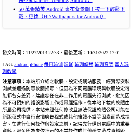
快不如閃的好（iPhone, Android）
50 萬張精美 Android 桌布背景圖！按一下輕鬆下
載、更換（HD Wallpapers for Android）
發文時間：11/27/2013 22:33，最後更新：10/31/2022 17:01
TAG:
android
iPhone
每日瑜伽
瑜珈
瑜珈課程
瑜珈音樂
真人瑜
珈教學
注意事項：
本站所介紹之軟體、設定或網站服務，經實際安裝
測試並通過防毒軟體掃毒。但因為不同電腦環境與軟體設定可
能都各有差異，建議您僅在非工作用的電腦先行測試，避免因
為不可預知的錯誤影響工作或電腦運作。從本站下載的軟體由
所屬公司提供，本站未經任何修改且無法保證軟體公司可能在
新版程式中自行安插廣告程式或其他維護不當等因素而造成損
害。在進行任何操作與設定之前，記得先行備份電腦中的重要
資料，避免因為未依指示的不當操作或其他疏失造成資料毀