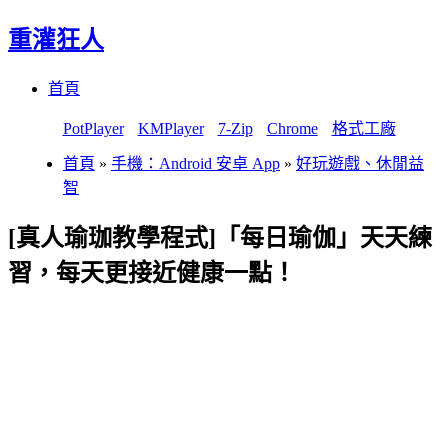
重灌狂人
Menu
Skip
首頁
to
content
PotPlayer
KMPlayer
7-Zip
Chrome
格式工廠
首頁
»
手機：Android 安卓 App
»
好玩遊戲、休閒益
智
[真人瑜珈教學程式]「每日瑜伽」天天練
習，每天更接近健康一點！