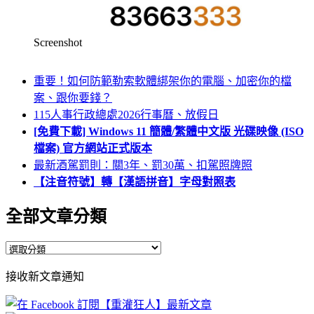
Screenshot
重要！如何防範勒索軟體綁架你的電腦、加密你的檔
案、跟你要錢？
115人事行政總處2026行事曆、放假日
[免費下載] Windows 11 簡體/繁體中文版 光碟映像 (ISO
檔案) 官方網站正式版本
最新酒駕罰則：關3年、罰30萬、扣駕照牌照
【注音符號】轉【漢語拼音】字母對照表
全部文章分類
全
部
接收新文章通知
文
章