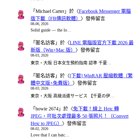
「
Michael Carter
」於〈
Facebook Messenger 電腦
版下載（FB傳訊軟體）
〉發佈留言
08-06, 2026
Solid guide — the lo…
「
匿名訪客
」於〈
LINE 電腦版官方下載 2026 最
新版（Win+Mac 版）
〉發佈留言
08-03, 2026
東京・大阪 日本女生預約指南 認準 千夏…
「
匿名訪客
」於〈
[下載] WinRAR 壓縮軟體（繁
體中文版+免費版）
〉發佈留言
08-03, 2026
東京・大阪 高級派遣サービス 【千夏の伊…
「
bowie 2674
」於〈
免下載！線上 Heic 轉
JPEG，可批次處理最多 50 張照片！（Convert
Heic to JPEG）
〉發佈留言
08-02, 2026
Love that I can batc…