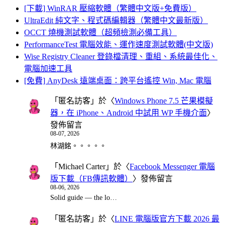
[下載] WinRAR 壓縮軟體（繁體中文版+免費版）
UltraEdit 純文字、程式碼編輯器（繁體中文最新版）
OCCT 燒機測試軟體（超頻檢測必備工具）
PerformanceTest 電腦效能、運作速度測試軟體(中文版)
Wise Registry Cleaner 登錄檔清理、重組、系統最佳化、
電腦加速工具
[免費] AnyDesk 遠端桌面：跨平台遙控 Win, Mac 電腦
「
匿名訪客
」於〈
Windows Phone 7.5 芒果模擬
器，在 iPhone、Android 中試用 WP 手機介面
〉
發佈留言
08-07, 2026
林湖銘。。。。。
「
Michael Carter
」於〈
Facebook Messenger 電腦
版下載（FB傳訊軟體）
〉發佈留言
08-06, 2026
Solid guide — the lo…
「
匿名訪客
」於〈
LINE 電腦版官方下載 2026 最