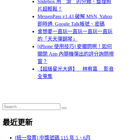
Slidebox 用＂滑＂的分類、整理照
片超輕鬆！
MessenPass v1.43 破解 MSN, Yahoo
即時通, Google Talk帳號、密碼
會想要一直玩一直玩一直玩一直玩
的「天天彈鋼琴」
[iPhone 使用技巧] 麥擱問啊！如何
關閉 App 內隨機彈出的評分詢問視
窗？
【超級星光大道】 林宥嘉 影音
全蒐集
Search
Search
for:
最近更新
[統一發票] 中獎號碼 115 年 5、6月