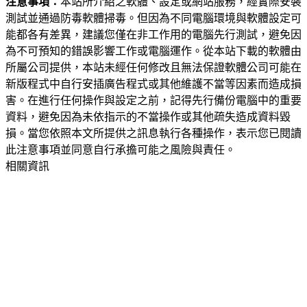
注意事項：
本站所介紹之軟體、設定或網站服務，經實際安裝
測試並通過防毒軟體掃毒。但因為不同電腦環境與軟體設定可
能都各有差異，建議您僅在非工作用的電腦先行測試，避免因
為不可預知的錯誤影響工作或電腦運作。從本站下載的軟體由
所屬公司提供，本站未經任何修改且無法保證軟體公司可能在
新版程式中自行安插廣告程式或其他維護不當等因素而造成損
害。在進行任何操作與設定之前，記得先行備份電腦中的重要
資料，避免因為未依指示的不當操作或其他疏失造成資料毀
損。當您依照本文所提供之訊息執行各種操作，表示您已閱讀
此注意事項並同意自行承擔可能之風險與責任。
相關資訊