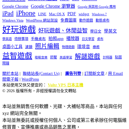
Google Chrome 瀏覽器
Google Chrome
Google 與其他 Google 應用
iPhone
iPad
PDF
widget
LINE
Mac OS X
Windows 7
免費圖庫
Windows Vista
WordPress 網站架設
動作遊戲
動態桌布
好玩遊戲
好玩遊戲、休閒益智
學英文
學日文
播放器
拍照app
待辦事項
手機桌布
學英語
日文學習
桌布
照片編輯
桌面小工具
環境音
濾鏡
療癒
物理遊戲
益智遊戲
解謎遊戲
舒壓
貼圖
計時器
睡眠音樂
英語學習
鬧鐘
關於本站
|
聯絡站長(Contact Us)
|
廣告刊登
|
訂閱新文章
/
用 Email
閱電子報
|
WordPress
本站使用又快又便宜的：
Vultr VPS 日本主機
© 2026 版權所有，非經授權請勿全文轉貼
本站並無銷售任何軟體、光碟、大補帖等商品，本站與任何
xyz 網站完全無關。
本站並無委託或授權任何個人、公司或第三者承辦任何電腦維
修買賣、宣傳推廣或商品銷售之業務，