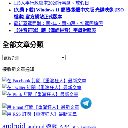
115人事行政總處2026行事曆、放假日
[免費下載] Windows 11 簡體/繁體中文版 光碟映像 (ISO
檔案) 官方網站正式版本
最新酒駕罰則：關3年、罰30萬、扣駕照牌照
【注音符號】轉【漢語拼音】字母對照表
全部文章分類
全
部
接收新文章通知
文
章
分
類
android
android 遊戲
APP
BBS
Facebook