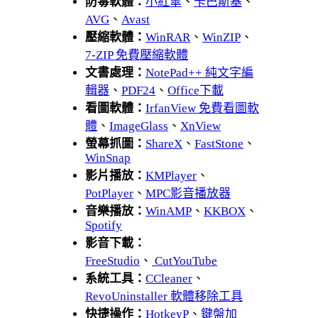
防毒軟體：
小紅傘
、
卡巴斯基
、
AVG
、
Avast
壓縮軟體：
WinRAR
、
WinZIP
、
7-ZIP 免費壓縮軟體
文書處理：
NotePad++ 純文字編
輯器
、
PDF24
、
Office下載
看圖軟體：
IrfanView 免費看圖軟
體
、
ImageGlass
、
XnView
螢幕抓圖：
ShareX
、
FastStone
、
WinSnap
影片播放：
KMPlayer
、
PotPlayer
、
MPC影音播放器
音樂播放：
WinAMP
、
KKBOX
、
Spotify
影音下載：
FreeStudio
、
CutYouTube
系統工具：
CCleaner
、
RevoUninstaller 軟體移除工具
快捷操作：
HotkeyP
、
鍵盤加