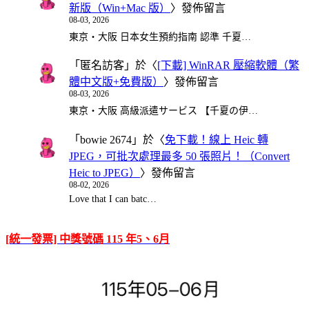
新版（Win+Mac 版）
〉發佈留言
08-03, 2026
東京・大阪 日本女生預約指南 認準 千夏…
「
匿名訪客
」於〈
[下載] WinRAR 壓縮軟體（繁
體中文版+免費版）
〉發佈留言
08-03, 2026
東京・大阪 高級派遣サービス 【千夏の伊…
「
bowie 2674
」於〈
免下載！線上 Heic 轉
JPEG，可批次處理最多 50 張照片！（Convert
Heic to JPEG）
〉發佈留言
08-02, 2026
Love that I can batc…
[統一發票] 中獎號碼 115 年5、6月