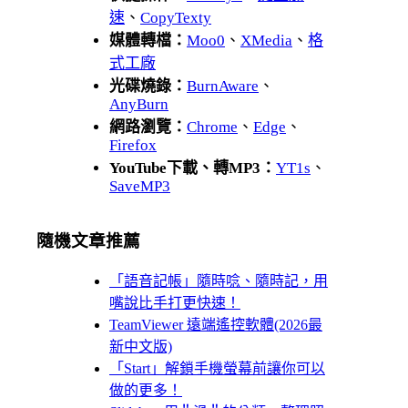
速
、
CopyTexty
媒體轉檔：
Moo0
、
XMedia
、
格
式工廠
光碟燒錄：
BurnAware
、
AnyBurn
網路瀏覽：
Chrome
、
Edge
、
Firefox
YouTube下載、轉MP3：
YT1s
、
SaveMP3
隨機文章推薦
「語音記帳」隨時唸、隨時記，用
嘴說比手打更快速！
TeamViewer 遠端遙控軟體(2026最
新中文版)
「Start」解鎖手機螢幕前讓你可以
做的更多！