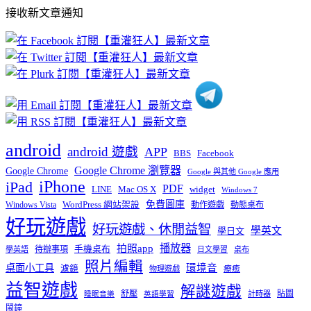
部
接收新文章通知
文
章
分
類
android
android 遊戲
APP
BBS
Facebook
Google Chrome 瀏覽器
Google Chrome
Google 與其他 Google 應用
iPhone
iPad
PDF
widget
LINE
Mac OS X
Windows 7
免費圖庫
Windows Vista
WordPress 網站架設
動作遊戲
動態桌布
好玩遊戲
好玩遊戲、休閒益智
學英文
學日文
播放器
拍照app
待辦事項
手機桌布
學英語
日文學習
桌布
照片編輯
桌面小工具
環境音
濾鏡
療癒
物理遊戲
益智遊戲
解謎遊戲
舒壓
貼圖
計時器
睡眠音樂
英語學習
鬧鐘