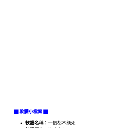
▇ 軟體小檔案 ▇
軟體名稱：
一個都不能死