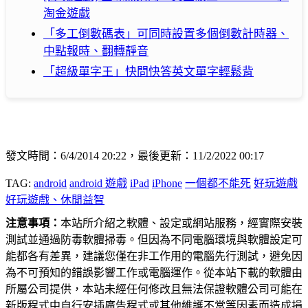
淘金遊戲
「多工倒數碼表」可同時設置多個倒數計時器、
中點報時、翻轉靜音
「超級單字王」快問快答英文單字輕鬆背
發文時間：6/4/2014 20:22，最後更新：11/2/2022 00:17
TAG:
android
android 遊戲
iPad
iPhone
一個都不能死
好玩遊戲
好玩遊戲、休閒益智
注意事項：
本站所介紹之軟體、設定或網站服務，經實際安裝
測試並通過防毒軟體掃毒。但因為不同電腦環境與軟體設定可
能都各有差異，建議您僅在非工作用的電腦先行測試，避免因
為不可預知的錯誤影響工作或電腦運作。從本站下載的軟體由
所屬公司提供，本站未經任何修改且無法保證軟體公司可能在
新版程式中自行安插廣告程式或其他維護不當等因素而造成損