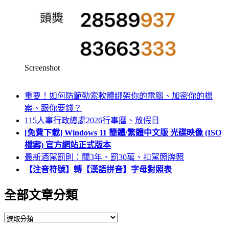
Screenshot
重要！如何防範勒索軟體綁架你的電腦、加密你的檔
案、跟你要錢？
115人事行政總處2026行事曆、放假日
[免費下載] Windows 11 簡體/繁體中文版 光碟映像 (ISO
檔案) 官方網站正式版本
最新酒駕罰則：關3年、罰30萬、扣駕照牌照
【注音符號】轉【漢語拼音】字母對照表
全部文章分類
全