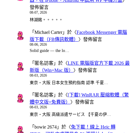
器，在 iPhone、Android 中試用 WP 手機介面
〉
發佈留言
08-07, 2026
林湖銘。。。。。
「
Michael Carter
」於〈
Facebook Messenger 電腦
版下載（FB傳訊軟體）
〉發佈留言
08-06, 2026
Solid guide — the lo…
「
匿名訪客
」於〈
LINE 電腦版官方下載 2026 最
新版（Win+Mac 版）
〉發佈留言
08-03, 2026
東京・大阪 日本女生預約指南 認準 千夏…
「
匿名訪客
」於〈
[下載] WinRAR 壓縮軟體（繁
體中文版+免費版）
〉發佈留言
08-03, 2026
東京・大阪 高級派遣サービス 【千夏の伊…
「
bowie 2674
」於〈
免下載！線上 Heic 轉