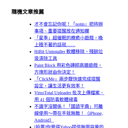
隨機文章推薦
才不會忘記你呢！「notin」把待辦
事項、重要提醒放在通知欄
「星季」超催眠的療癒小遊戲，晚
上睡不著的話就……
HiBit Uninstaller 軟體移除、殘餘垃
圾清除工具
Paint Block 用彩色磚砌高牆遊戲，
方塊形狀由你決定！
「ClickMe」兩步驟快速完成提醒
設定，讓生活更有效率！
VirusTotal Uploader 批次上傳檔案、
用 41 個防毒軟體掃毒
不識字沒關係！「國語字典」可離
線使用～帶在手就無敵！（iPhone,
Android）
[投票]你覺得Yahoo提供無限容量的