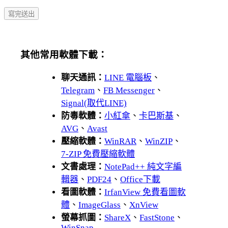
其他常用軟體下載：
聊天通訊：
LINE 電腦板
、
Telegram
、
FB Messenger
、
Signal(取代LINE)
防毒軟體：
小紅傘
、
卡巴斯基
、
AVG
、
Avast
壓縮軟體：
WinRAR
、
WinZIP
、
7-ZIP 免費壓縮軟體
文書處理：
NotePad++ 純文字編
輯器
、
PDF24
、
Office下載
看圖軟體：
IrfanView 免費看圖軟
體
、
ImageGlass
、
XnView
螢幕抓圖：
ShareX
、
FastStone
、
WinSnap