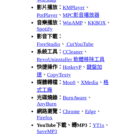
影片播放：
KMPlayer
、
PotPlayer
、
MPC影音播放器
音樂播放：
WinAMP
、
KKBOX
、
Spotify
影音下載：
FreeStudio
、
CutYouTube
系統工具：
CCleaner
、
RevoUninstaller 軟體移除工具
快捷操作：
HotkeyP
、
鍵盤加
速
、
CopyTexty
媒體轉檔：
Moo0
、
XMedia
、
格
式工廠
光碟燒錄：
BurnAware
、
AnyBurn
網路瀏覽：
Chrome
、
Edge
、
Firefox
YouTube下載、轉MP3：
YT1s
、
SaveMP3