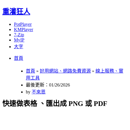
重灌狂人
PotPlayer
KMPlayer
7-Zip
MyIP
大字
Menu
Skip
首頁
to
content
首頁
»
好用網站、網路免費資源
»
線上服務、實
用工具
最後更新：01/26/2026
by
不來恩
快速做表格 、匯出成 PNG 或 PDF