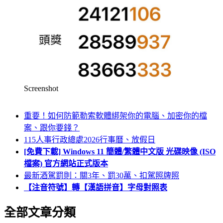
Screenshot
重要！如何防範勒索軟體綁架你的電腦、加密你的檔
案、跟你要錢？
115人事行政總處2026行事曆、放假日
[免費下載] Windows 11 簡體/繁體中文版 光碟映像 (ISO
檔案) 官方網站正式版本
最新酒駕罰則：關3年、罰30萬、扣駕照牌照
【注音符號】轉【漢語拼音】字母對照表
全部文章分類