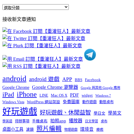
全
部
接收新文章通知
文
章
分
類
android
android 遊戲
APP
BBS
Facebook
Google Chrome 瀏覽器
Google Chrome
Google 與其他 Google 應用
iPhone
iPad
PDF
widget
LINE
Mac OS X
Windows 7
免費圖庫
Windows Vista
WordPress 網站架設
動作遊戲
動態桌布
好玩遊戲
好玩遊戲、休閒益智
學英文
學日文
播放器
拍照app
待辦事項
手機桌布
學英語
日文學習
桌布
照片編輯
桌面小工具
環境音
濾鏡
療癒
物理遊戲