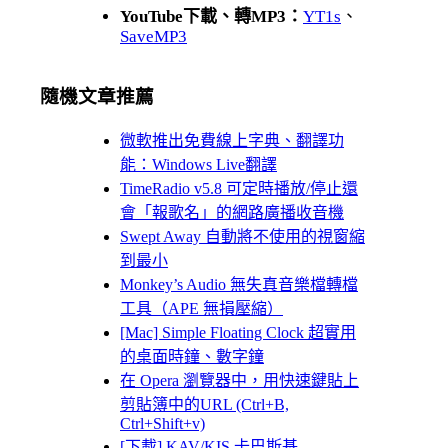
YouTube下載、轉MP3：
YT1s
、
SaveMP3
隨機文章推薦
微軟推出免費線上字典、翻譯功
能：Windows Live翻譯
TimeRadio v5.8 可定時播放/停止還
會「報歌名」的網路廣播收音機
Swept Away 自動將不使用的視窗縮
到最小
Monkey’s Audio 無失真音樂檔轉檔
工具（APE 無損壓縮）
[Mac] Simple Floating Clock 超實用
的桌面時鐘、數字鐘
在 Opera 瀏覽器中，用快速鍵貼上
剪貼簿中的URL (Ctrl+B,
Ctrl+Shift+v)
[下載] KAV/KIS 卡巴斯基