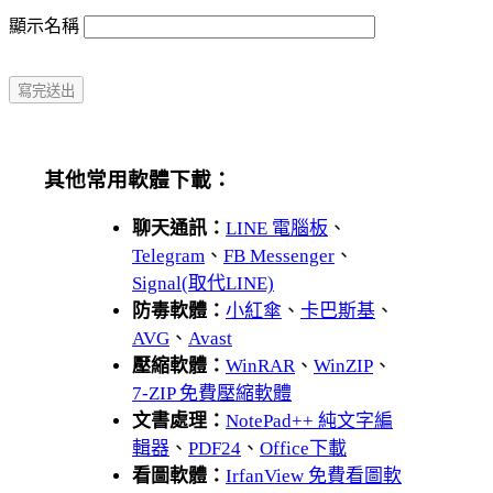
顯示名稱
其他常用軟體下載：
聊天通訊：
LINE 電腦板
、
Telegram
、
FB Messenger
、
Signal(取代LINE)
防毒軟體：
小紅傘
、
卡巴斯基
、
AVG
、
Avast
壓縮軟體：
WinRAR
、
WinZIP
、
7-ZIP 免費壓縮軟體
文書處理：
NotePad++ 純文字編
輯器
、
PDF24
、
Office下載
看圖軟體：
IrfanView 免費看圖軟