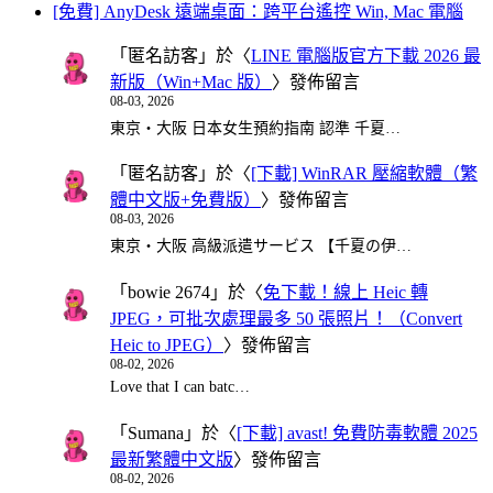
[免費] AnyDesk 遠端桌面：跨平台遙控 Win, Mac 電腦
「
匿名訪客
」於〈
LINE 電腦版官方下載 2026 最
新版（Win+Mac 版）
〉發佈留言
08-03, 2026
東京・大阪 日本女生預約指南 認準 千夏…
「
匿名訪客
」於〈
[下載] WinRAR 壓縮軟體（繁
體中文版+免費版）
〉發佈留言
08-03, 2026
東京・大阪 高級派遣サービス 【千夏の伊…
「
bowie 2674
」於〈
免下載！線上 Heic 轉
JPEG，可批次處理最多 50 張照片！（Convert
Heic to JPEG）
〉發佈留言
08-02, 2026
Love that I can batc…
「
Sumana
」於〈
[下載] avast! 免費防毒軟體 2025
最新繁體中文版
〉發佈留言
08-02, 2026