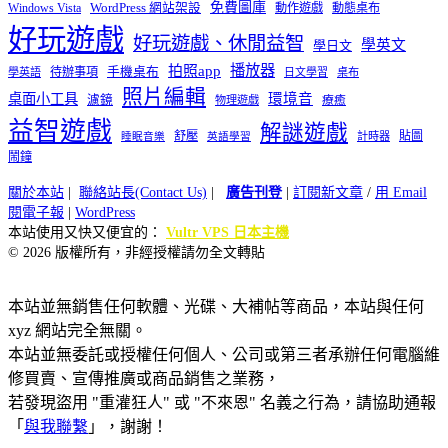
免費圖庫
Windows Vista
WordPress 網站架設
動作遊戲
動態桌布
好玩遊戲
好玩遊戲、休閒益智
學英文
學日文
播放器
拍照app
待辦事項
手機桌布
學英語
日文學習
桌布
照片編輯
桌面小工具
環境音
濾鏡
療癒
物理遊戲
益智遊戲
解謎遊戲
舒壓
貼圖
計時器
睡眠音樂
英語學習
鬧鐘
關於本站
|
聯絡站長(Contact Us)
|
廣告刊登
|
訂閱新文章
/
用 Email
閱電子報
|
WordPress
本站使用又快又便宜的：
Vultr VPS 日本主機
© 2026 版權所有，非經授權請勿全文轉貼
本站並無銷售任何軟體、光碟、大補帖等商品，本站與任何
xyz 網站完全無關。
本站並無委託或授權任何個人、公司或第三者承辦任何電腦維
修買賣、宣傳推廣或商品銷售之業務，
若發現盜用 "重灌狂人" 或 "不來恩" 名義之行為，請協助通報
「
與我聯繫
」，謝謝！