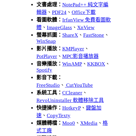
文書處理：
NotePad++ 純文字編
輯器
、
PDF24
、
Office下載
看圖軟體：
IrfanView 免費看圖軟
體
、
ImageGlass
、
XnView
螢幕抓圖：
ShareX
、
FastStone
、
WinSnap
影片播放：
KMPlayer
、
PotPlayer
、
MPC影音播放器
音樂播放：
WinAMP
、
KKBOX
、
Spotify
影音下載：
FreeStudio
、
CutYouTube
系統工具：
CCleaner
、
RevoUninstaller 軟體移除工具
快捷操作：
HotkeyP
、
鍵盤加
速
、
CopyTexty
媒體轉檔：
Moo0
、
XMedia
、
格
式工廠