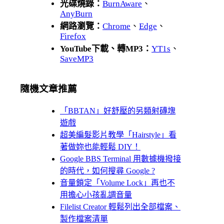
光碟燒錄：
BurnAware
、
AnyBurn
網路瀏覽：
Chrome
、
Edge
、
Firefox
YouTube下載、轉MP3：
YT1s
、
SaveMP3
隨機文章推薦
「BBTAN」好舒壓的另類射磚塊
遊戲
超美編髮影片教學「Hairstyle」看
著做妳也能輕鬆 DIY！
Google BBS Terminal 用數據機撥接
的時代，如何搜尋 Google ?
音量鎖定「Volume Lock」再也不
用擔心小孩亂調音量
Filelist Creator 輕鬆列出全部檔案、
製作檔案清單