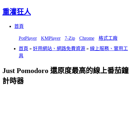
重灌狂人
Menu
Skip
首頁
to
content
PotPlayer
KMPlayer
7-Zip
Chrome
格式工廠
首頁
»
好用網站、網路免費資源
»
線上服務、實用工
具
Just Pomodoro 還原度最高的線上番茄鐘
計時器