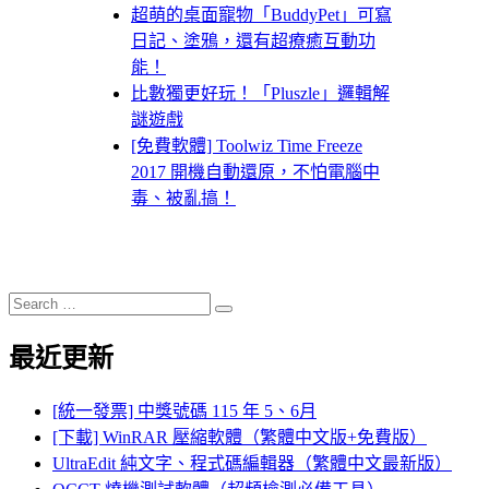
超萌的桌面寵物「BuddyPet」可寫
日記、塗鴉，還有超療癒互動功
能！
比數獨更好玩！「Pluszle」邏輯解
謎遊戲
[免費軟體] Toolwiz Time Freeze
2017 開機自動還原，不怕電腦中
毒、被亂搞！
Search
Search
for:
最近更新
[統一發票] 中獎號碼 115 年 5、6月
[下載] WinRAR 壓縮軟體（繁體中文版+免費版）
UltraEdit 純文字、程式碼編輯器（繁體中文最新版）