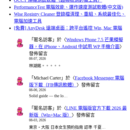
OCCT 燒機測試軟體（超頻檢測必備工具）
PerformanceTest 電腦效能、運作速度測試軟體(中文版)
Wise Registry Cleaner 登錄檔清理、重組、系統最佳化、
電腦加速工具
[免費] AnyDesk 遠端桌面：跨平台遙控 Win, Mac 電腦
「
匿名訪客
」於〈
Windows Phone 7.5 芒果模擬
器，在 iPhone、Android 中試用 WP 手機介面
〉
發佈留言
08-07, 2026
林湖銘。。。。。
「
Michael Carter
」於〈
Facebook Messenger 電腦
版下載（FB傳訊軟體）
〉發佈留言
08-06, 2026
Solid guide — the lo…
「
匿名訪客
」於〈
LINE 電腦版官方下載 2026 最
新版（Win+Mac 版）
〉發佈留言
08-03, 2026
東京・大阪 日本女生預約指南 認準 千夏…