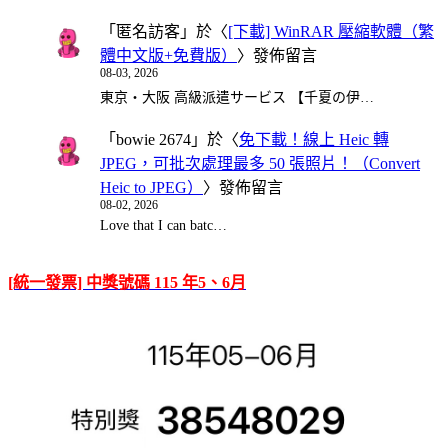
「
匿名訪客
」於〈
[下載] WinRAR 壓縮軟體（繁
體中文版+免費版）
〉發佈留言
08-03, 2026
東京・大阪 高級派遣サービス 【千夏の伊…
「
bowie 2674
」於〈
免下載！線上 Heic 轉
JPEG，可批次處理最多 50 張照片！（Convert
Heic to JPEG）
〉發佈留言
08-02, 2026
Love that I can batc…
[統一發票] 中獎號碼 115 年5、6月