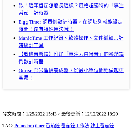
欸！這顆番茄怎麼長這樣？風格超獨特的「專注
番茄」計時器
E.gg Timer 網頁倒數計時器，在網址列就能設定
時間！還有特殊用法哦！
ManicTime 工作紀錄、軟體操作、文件編輯…計
時統計工具
【發條音樂鐘】附加「專注力白噪音」的番茄鐘
倒數計時器
Onrise 奈米習慣養成器，從最小單位開始做起更
容易！
發文時間：1/25/2022 15:43，最後更新：12/12/2022 18:20
TAG:
Pomodoro
timer
番茄鐘
番茄鐘工作法
線上番茄鐘