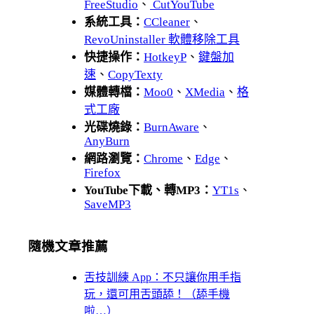
FreeStudio
、
CutYouTube
系統工具：
CCleaner
、
RevoUninstaller 軟體移除工具
快捷操作：
HotkeyP
、
鍵盤加
速
、
CopyTexty
媒體轉檔：
Moo0
、
XMedia
、
格
式工廠
光碟燒錄：
BurnAware
、
AnyBurn
網路瀏覽：
Chrome
、
Edge
、
Firefox
YouTube下載、轉MP3：
YT1s
、
SaveMP3
隨機文章推薦
舌技訓練 App：不只讓你用手指
玩，還可用舌頭舔！（舔手機
啦…）