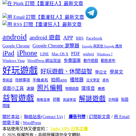
類
android
android 遊戲
APP
BBS
Facebook
Google Chrome 瀏覽器
Google Chrome
Google 與其他 Google 應用
iPhone
iPad
PDF
widget
LINE
Mac OS X
Windows 7
免費圖庫
Windows Vista
WordPress 網站架設
動作遊戲
動態桌布
好玩遊戲
好玩遊戲、休閒益智
學英文
學日文
播放器
拍照app
待辦事項
手機桌布
學英語
日文學習
桌布
照片編輯
桌面小工具
環境音
濾鏡
療癒
物理遊戲
益智遊戲
解謎遊戲
舒壓
貼圖
計時器
睡眠音樂
英語學習
鬧鐘
關於本站
|
聯絡站長(Contact Us)
|
廣告刊登
|
訂閱新文章
/
用 Email
閱電子報
|
WordPress
本站使用又快又便宜的：
Vultr VPS 日本主機
© 2026 版權所有，非經授權請勿全文轉貼