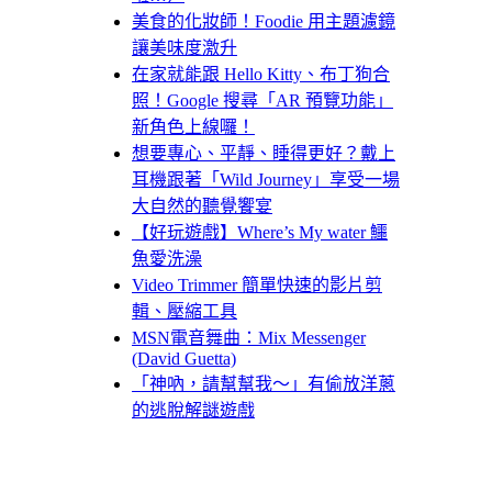
美食的化妝師！Foodie 用主題濾鏡
讓美味度激升
在家就能跟 Hello Kitty、布丁狗合
照！Google 搜尋「AR 預覽功能」
新角色上線囉！
想要專心、平靜、睡得更好？戴上
耳機跟著「Wild Journey」享受一場
大自然的聽覺饗宴
【好玩遊戲】Where’s My water 鱷
魚愛洗澡
Video Trimmer 簡單快速的影片剪
輯、壓縮工具
MSN電音舞曲：Mix Messenger
(David Guetta)
「神吶，請幫幫我～」有偷放洋蔥
的逃脫解謎遊戲