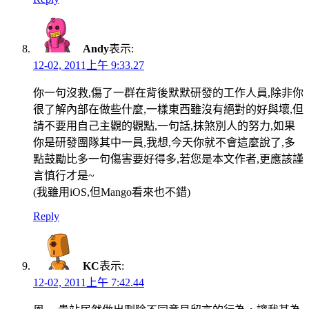
Andy
表示:
12-02, 2011上午 9:33.27
你一句沒救,傷了一群在背後默默研發的工作人員,除非你
很了解內部在做些什麼,一樣東西雖沒有絕對的好與壞,但
請不要用自己主觀的觀點,一句話,抹煞別人的努力,如果
你是研發團隊其中一員,我想,今天你就不會這麼說了,多
點鼓勵比多一句傷害要好得多,若您是本文作者,更應該謹
言慎行才是~
(我雖用iOS,但Mango看來也不錯)
Reply
KC
表示:
12-02, 2011上午 7:42.44