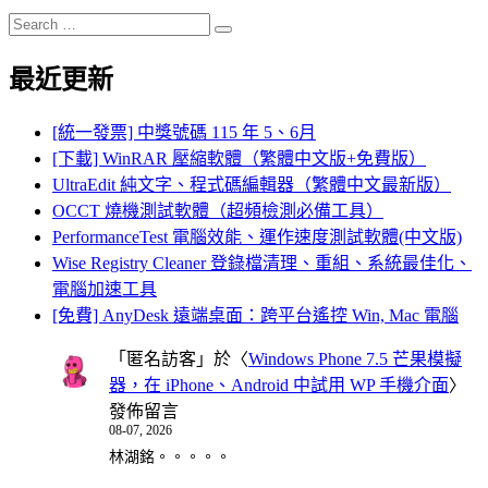
Search
Search
for:
最近更新
[統一發票] 中獎號碼 115 年 5、6月
[下載] WinRAR 壓縮軟體（繁體中文版+免費版）
UltraEdit 純文字、程式碼編輯器（繁體中文最新版）
OCCT 燒機測試軟體（超頻檢測必備工具）
PerformanceTest 電腦效能、運作速度測試軟體(中文版)
Wise Registry Cleaner 登錄檔清理、重組、系統最佳化、
電腦加速工具
[免費] AnyDesk 遠端桌面：跨平台遙控 Win, Mac 電腦
「
匿名訪客
」於〈
Windows Phone 7.5 芒果模擬
器，在 iPhone、Android 中試用 WP 手機介面
〉
發佈留言
08-07, 2026
林湖銘。。。。。