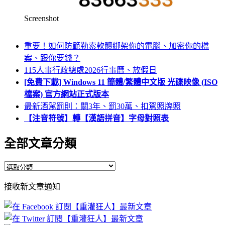
Screenshot
重要！如何防範勒索軟體綁架你的電腦、加密你的檔
案、跟你要錢？
115人事行政總處2026行事曆、放假日
[免費下載] Windows 11 簡體/繁體中文版 光碟映像 (ISO
檔案) 官方網站正式版本
最新酒駕罰則：關3年、罰30萬、扣駕照牌照
【注音符號】轉【漢語拼音】字母對照表
全部文章分類
全
部
接收新文章通知
文
章
分