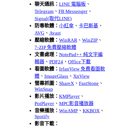
聊天通訊：
LINE 電腦板
、
Telegram
、
FB Messenger
、
Signal(取代LINE)
防毒軟體：
小紅傘
、
卡巴斯基
、
AVG
、
Avast
壓縮軟體：
WinRAR
、
WinZIP
、
7-ZIP 免費壓縮軟體
文書處理：
NotePad++ 純文字編
輯器
、
PDF24
、
Office下載
看圖軟體：
IrfanView 免費看圖軟
體
、
ImageGlass
、
XnView
螢幕抓圖：
ShareX
、
FastStone
、
WinSnap
影片播放：
KMPlayer
、
PotPlayer
、
MPC影音播放器
音樂播放：
WinAMP
、
KKBOX
、
Spotify
影音下載：