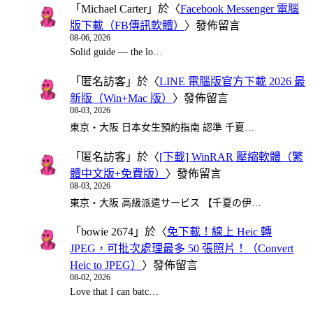
「
Michael Carter
」於〈
Facebook Messenger 電腦
版下載（FB傳訊軟體）
〉發佈留言
08-06, 2026
Solid guide — the lo…
「
匿名訪客
」於〈
LINE 電腦版官方下載 2026 最
新版（Win+Mac 版）
〉發佈留言
08-03, 2026
東京・大阪 日本女生預約指南 認準 千夏…
「
匿名訪客
」於〈
[下載] WinRAR 壓縮軟體（繁
體中文版+免費版）
〉發佈留言
08-03, 2026
東京・大阪 高級派遣サービス 【千夏の伊…
「
bowie 2674
」於〈
免下載！線上 Heic 轉
JPEG，可批次處理最多 50 張照片！（Convert
Heic to JPEG）
〉發佈留言
08-02, 2026
Love that I can batc…