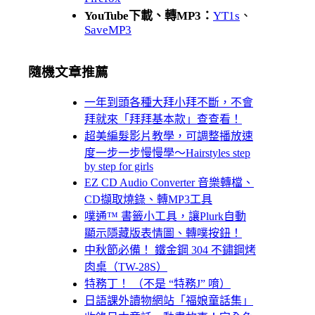
YouTube下載、轉MP3：
YT1s
、
SaveMP3
隨機文章推薦
一年到頭各種大拜小拜不斷，不會
拜就來「拜拜基本款」查查看！
超美編髮影片教學，可調整播放速
度一步一步慢慢學～Hairstyles step
by step for girls
EZ CD Audio Converter 音樂轉檔、
CD擷取燒錄、轉MP3工具
噗通™ 書籤小工具，讓Plurk自動
顯示隱藏版表情圖、轉噗按鈕！
中秋節必備！ 鐵金鋼 304 不鏽鋼烤
肉桌（TW-28S）
特務丁！ （不是 “特務J” 唷）
日語課外讀物網站「福娘童話集」