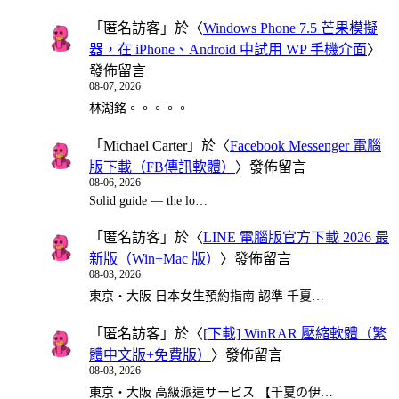
「
匿名訪客
」於〈
Windows Phone 7.5 芒果模擬
器，在 iPhone、Android 中試用 WP 手機介面
〉
發佈留言
08-07, 2026
林湖銘。。。。。
「
Michael Carter
」於〈
Facebook Messenger 電腦
版下載（FB傳訊軟體）
〉發佈留言
08-06, 2026
Solid guide — the lo…
「
匿名訪客
」於〈
LINE 電腦版官方下載 2026 最
新版（Win+Mac 版）
〉發佈留言
08-03, 2026
東京・大阪 日本女生預約指南 認準 千夏…
「
匿名訪客
」於〈
[下載] WinRAR 壓縮軟體（繁
體中文版+免費版）
〉發佈留言
08-03, 2026
東京・大阪 高級派遣サービス 【千夏の伊…