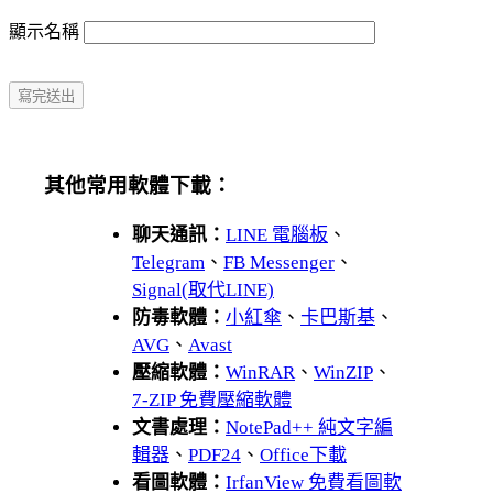
顯示名稱
其他常用軟體下載：
聊天通訊：
LINE 電腦板
、
Telegram
、
FB Messenger
、
Signal(取代LINE)
防毒軟體：
小紅傘
、
卡巴斯基
、
AVG
、
Avast
壓縮軟體：
WinRAR
、
WinZIP
、
7-ZIP 免費壓縮軟體
文書處理：
NotePad++ 純文字編
輯器
、
PDF24
、
Office下載
看圖軟體：
IrfanView 免費看圖軟