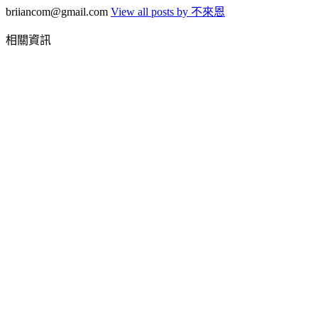
briiancom@gmail.com
View all posts by 不來恩
相關資訊