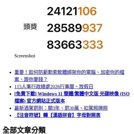
Screenshot
重要！如何防範勒索軟體綁架你的電腦、加密你的檔
案、跟你要錢？
115人事行政總處2026行事曆、放假日
[免費下載] Windows 11 簡體/繁體中文版 光碟映像 (ISO
檔案) 官方網站正式版本
最新酒駕罰則：關3年、罰30萬、扣駕照牌照
【注音符號】轉【漢語拼音】字母對照表
全部文章分類