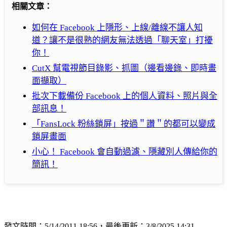
相關文章：
如何在 Facebook 上隱形、上線/離線不讓人知
道？讓不是很熟的網友無法透過「聊天室」打擾
你！
CutX 幫電視節目錄影、抓圖（邊看邊錄、即時畫
面擷取）
批次下載備份 Facebook 上的個人資料、照片與全
部訊息！
「FansLock 粉絲鎖屏」按過＂讚＂的都可以變成
鎖屏畫面
小心！ Facebook 會自動過濾、隱藏別人傳給你的
簡訊！
發文時間：5/14/2011 18:56，最後更新：3/8/2025 14:31