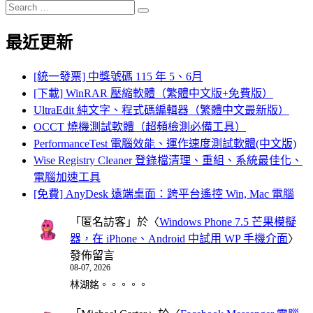
Search
Search
for:
最近更新
[統一發票] 中獎號碼 115 年 5、6月
[下載] WinRAR 壓縮軟體（繁體中文版+免費版）
UltraEdit 純文字、程式碼編輯器（繁體中文最新版）
OCCT 燒機測試軟體（超頻檢測必備工具）
PerformanceTest 電腦效能、運作速度測試軟體(中文版)
Wise Registry Cleaner 登錄檔清理、重組、系統最佳化、
電腦加速工具
[免費] AnyDesk 遠端桌面：跨平台遙控 Win, Mac 電腦
「
匿名訪客
」於〈
Windows Phone 7.5 芒果模擬
器，在 iPhone、Android 中試用 WP 手機介面
〉
發佈留言
08-07, 2026
林湖銘。。。。。