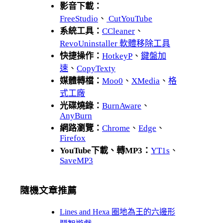
影音下載：
FreeStudio
、
CutYouTube
系統工具：
CCleaner
、
RevoUninstaller 軟體移除工具
快捷操作：
HotkeyP
、
鍵盤加
速
、
CopyTexty
媒體轉檔：
Moo0
、
XMedia
、
格
式工廠
光碟燒錄：
BurnAware
、
AnyBurn
網路瀏覽：
Chrome
、
Edge
、
Firefox
YouTube下載、轉MP3：
YT1s
、
SaveMP3
隨機文章推薦
Lines and Hexa 圈地為王的六邊形