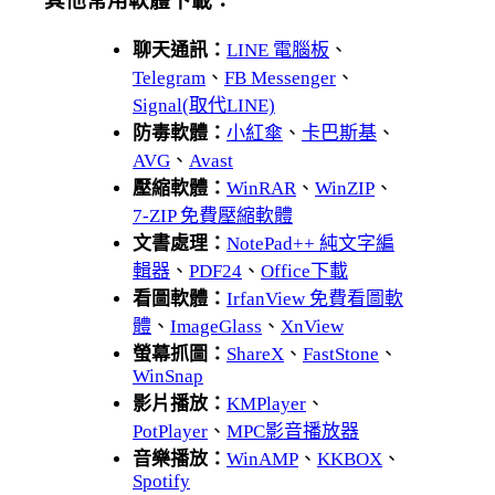
其他常用軟體下載：
聊天通訊：
LINE 電腦板
、
Telegram
、
FB Messenger
、
Signal(取代LINE)
防毒軟體：
小紅傘
、
卡巴斯基
、
AVG
、
Avast
壓縮軟體：
WinRAR
、
WinZIP
、
7-ZIP 免費壓縮軟體
文書處理：
NotePad++ 純文字編
輯器
、
PDF24
、
Office下載
看圖軟體：
IrfanView 免費看圖軟
體
、
ImageGlass
、
XnView
螢幕抓圖：
ShareX
、
FastStone
、
WinSnap
影片播放：
KMPlayer
、
PotPlayer
、
MPC影音播放器
音樂播放：
WinAMP
、
KKBOX
、
Spotify