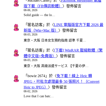
「
Michael Carter
」於〈
Facebook Messenger 電腦
版下載（FB傳訊軟體）
〉發佈留言
08-06, 2026
Solid guide — the lo…
「
匿名訪客
」於〈
LINE 電腦版官方下載 2026 最
新版（Win+Mac 版）
〉發佈留言
08-03, 2026
東京・大阪 日本女生預約指南 認準 千夏…
「
匿名訪客
」於〈
[下載] WinRAR 壓縮軟體（繁
體中文版+免費版）
〉發佈留言
08-03, 2026
東京・大阪 高級派遣サービス 【千夏の伊…
「
bowie 2674
」於〈
免下載！線上 Heic 轉
JPEG，可批次處理最多 50 張照片！（Convert
Heic to JPEG）
〉發佈留言
08-02, 2026
Love that I can batc…