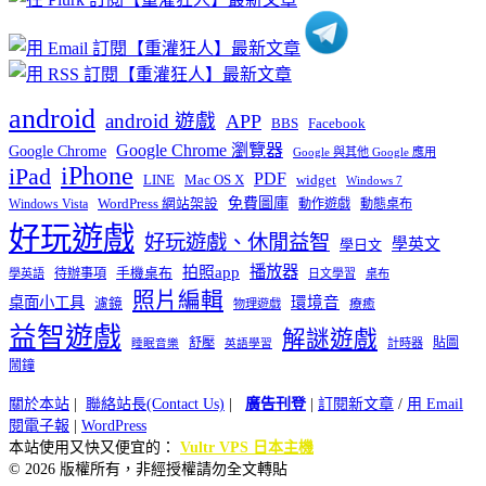
android
android 遊戲
APP
BBS
Facebook
Google Chrome 瀏覽器
Google Chrome
Google 與其他 Google 應用
iPhone
iPad
PDF
widget
LINE
Mac OS X
Windows 7
免費圖庫
Windows Vista
WordPress 網站架設
動作遊戲
動態桌布
好玩遊戲
好玩遊戲、休閒益智
學英文
學日文
播放器
拍照app
待辦事項
手機桌布
學英語
日文學習
桌布
照片編輯
桌面小工具
環境音
濾鏡
療癒
物理遊戲
益智遊戲
解謎遊戲
舒壓
貼圖
計時器
睡眠音樂
英語學習
鬧鐘
關於本站
|
聯絡站長(Contact Us)
|
廣告刊登
|
訂閱新文章
/
用 Email
閱電子報
|
WordPress
本站使用又快又便宜的：
Vultr VPS 日本主機
© 2026 版權所有，非經授權請勿全文轉貼