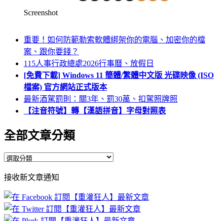
Screenshot
重要！如何防範勒索軟體綁架你的電腦、加密你的檔
案、跟你要錢？
115人事行政總處2026行事曆、放假日
[免費下載] Windows 11 簡體/繁體中文版 光碟映像 (ISO
檔案) 官方網站正式版本
最新酒駕罰則：關3年、罰30萬、扣駕照牌照
【注音符號】轉【漢語拼音】字母對照表
全部文章分類
全
部
接收新文章通知
文
章
分
類