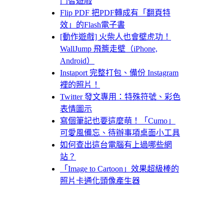
鬥智遊戲
Flip PDF 把PDF轉成有「翻頁特
效」的Flash電子書
[動作遊戲] 火柴人也會壁虎功！
WallJump 飛簷走壁（iPhone,
Android）
Instaport 完整打包、備份 Instagram
裡的照片！
Twitter 發文專用：特殊符號、彩色
表情圖示
寫個筆記也要這麼萌！「Cumo」
可愛風備忘、待辦事項桌面小工具
如何查出這台電腦有上過哪些網
站？
「Image to Cartoon」效果超級棒的
照片卡通化頭像產生器