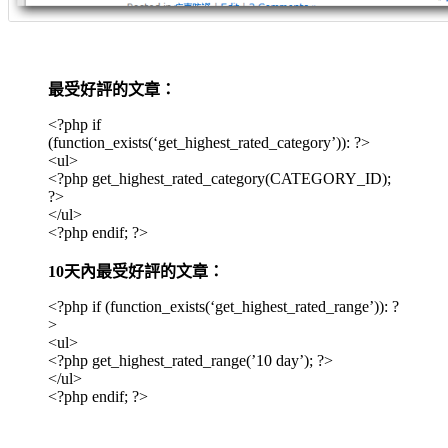
最受好評的文章：
<?php if
(function_exists(‘get_highest_rated_category’)): ?>
<ul>
<?php get_highest_rated_category(CATEGORY_ID);
?>
</ul>
<?php endif; ?>
10天內最受好評的文章：
<?php if (function_exists(‘get_highest_rated_range’)): ?
>
<ul>
<?php get_highest_rated_range(’10 day’); ?>
</ul>
<?php endif; ?>