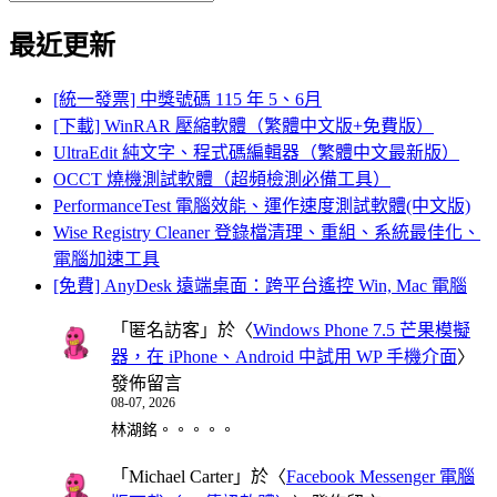
Search
for:
最近更新
[統一發票] 中獎號碼 115 年 5、6月
[下載] WinRAR 壓縮軟體（繁體中文版+免費版）
UltraEdit 純文字、程式碼編輯器（繁體中文最新版）
OCCT 燒機測試軟體（超頻檢測必備工具）
PerformanceTest 電腦效能、運作速度測試軟體(中文版)
Wise Registry Cleaner 登錄檔清理、重組、系統最佳化、
電腦加速工具
[免費] AnyDesk 遠端桌面：跨平台遙控 Win, Mac 電腦
「
匿名訪客
」於〈
Windows Phone 7.5 芒果模擬
器，在 iPhone、Android 中試用 WP 手機介面
〉
發佈留言
08-07, 2026
林湖銘。。。。。
「
Michael Carter
」於〈
Facebook Messenger 電腦