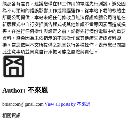
能都各有差異，建議您僅在非工作用的電腦先行測試，避免因
為不可預知的錯誤影響工作或電腦運作。從本站下載的軟體由
所屬公司提供，本站未經任何修改且無法保證軟體公司可能在
新版程式中自行安插廣告程式或其他維護不當等因素而造成損
害。在進行任何操作與設定之前，記得先行備份電腦中的重要
資料，避免因為未依指示的不當操作或其他疏失造成資料毀
損。當您依照本文所提供之訊息執行各種操作，表示您已閱讀
此注意事項並同意自行承擔可能之風險與責任。
Author:
不來恩
briiancom@gmail.com
View all posts by 不來恩
相關資訊