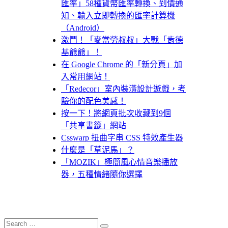
匯率」58種貨幣匯率轉換、到價通
知、輸入立即轉換的匯率計算機
（Android）
激鬥！「麥當勞叔叔」大戰「肯德
基爺爺」！
在 Google Chrome 的「新分頁」加
入常用網站！
「Redecor」室內裝潢設計遊戲，考
驗你的配色美感！
按一下！將網頁批次收藏到9個
「共享書籤」網站
Csswarp 扭曲字串 CSS 特效產生器
什麼是「草泥馬」？
「MOZIK」極簡風心情音樂播放
器，五種情緒隨你選擇
Search