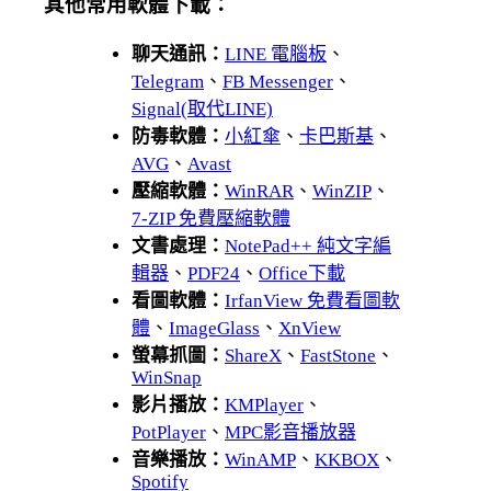
其他常用軟體下載：
聊天通訊：
LINE 電腦板
、
Telegram
、
FB Messenger
、
Signal(取代LINE)
防毒軟體：
小紅傘
、
卡巴斯基
、
AVG
、
Avast
壓縮軟體：
WinRAR
、
WinZIP
、
7-ZIP 免費壓縮軟體
文書處理：
NotePad++ 純文字編
輯器
、
PDF24
、
Office下載
看圖軟體：
IrfanView 免費看圖軟
體
、
ImageGlass
、
XnView
螢幕抓圖：
ShareX
、
FastStone
、
WinSnap
影片播放：
KMPlayer
、
PotPlayer
、
MPC影音播放器
音樂播放：
WinAMP
、
KKBOX
、
Spotify