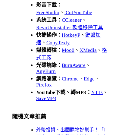
影音下載：
FreeStudio
、
CutYouTube
系統工具：
CCleaner
、
RevoUninstaller 軟體移除工具
快捷操作：
HotkeyP
、
鍵盤加
速
、
CopyTexty
媒體轉檔：
Moo0
、
XMedia
、
格
式工廠
光碟燒錄：
BurnAware
、
AnyBurn
網路瀏覽：
Chrome
、
Edge
、
Firefox
YouTube下載、轉MP3：
YT1s
、
SaveMP3
隨機文章推薦
外幣投資、出國購物好幫手！「J