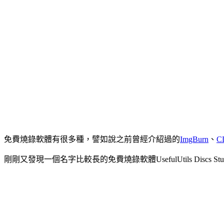
免費燒錄軟體有很多種，譬如說之前曾經介紹過的
ImgBurn
、
C
剛剛又發現一個名字比較長的免費燒錄軟體UsefulUtils D