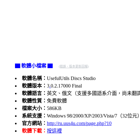
▇ 軟體小檔案 ▇
(錯誤、版本更新回報)
軟體名稱：
UsefulUtils Discs Studio
軟體版本：
3
.
0.2.17000 Final
軟體語言：
英文、俄文（支援多國語系介面，尚未翻
軟體性質：
免費軟體
檔案大小：
586KB
系統支援：
Windows 98/2000/XP/2003/Vista/7（32位元
官方網站：
http://ru.uus4u.com/page.php?10
軟體下載：
按這裡