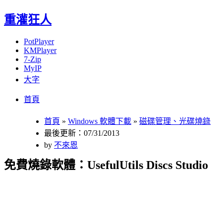
重灌狂人
PotPlayer
KMPlayer
7-Zip
MyIP
大字
Menu
Skip
首頁
to
content
首頁
»
Windows 軟體下載
»
磁碟管理、光碟燒錄
最後更新：07/31/2013
by
不來恩
免費燒錄軟體：UsefulUtils Discs Studio