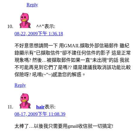
Reply
^^"
表示:
08-22, 2009下午 1:36.18
不好意思想請問一下 用GMAIL擷取外部信箱郵件 雖紀
錄顯示有”已擷取信件”卻不建任何信件的影子 這是正常
現象嗎? 然後…被擷取郵件如果一直”未出現”的話 我就
不可能再見到它們了是嗎?? 還是建議我取消該功能比較
保險呀? 吼唷(~”~)感激您的解惑。
Reply
hair
表示:
08-17, 2009下午 11:08.39
太棒了…以後我只需要用gmail收信就一切搞定!