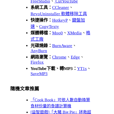
FreeStudio
、
CutYouTube
系統工具：
CCleaner
、
RevoUninstaller 軟體移除工具
快捷操作：
HotkeyP
、
鍵盤加
速
、
CopyTexty
媒體轉檔：
Moo0
、
XMedia
、
格
式工廠
光碟燒錄：
BurnAware
、
AnyBurn
網路瀏覽：
Chrome
、
Edge
、
Firefox
YouTube下載、轉MP3：
YT1s
、
SaveMP3
隨機文章推薦
「Cook Book」可依人數自動換算
食材份量的食譜計算機
[益智遊戲]「大豬 Big Pig」拯救超