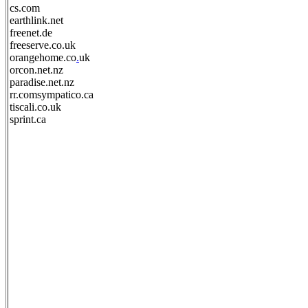
cs.com
earthlink.net
freenet.de
freeserve.co.uk
orangehome.co
.
uk
orcon.net.nz
paradise.net.nz
rr.comsympatico.ca
tiscali.co.uk
sprint.ca