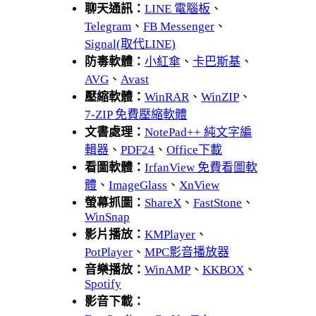
聊天通訊：
LINE 電腦板
、
Telegram
、
FB Messenger
、
Signal(取代LINE)
防毒軟體：
小紅傘
、
卡巴斯基
、
AVG
、
Avast
壓縮軟體：
WinRAR
、
WinZIP
、
7-ZIP 免費壓縮軟體
文書處理：
NotePad++ 純文字編
輯器
、
PDF24
、
Office下載
看圖軟體：
IrfanView 免費看圖軟
體
、
ImageGlass
、
XnView
螢幕抓圖：
ShareX
、
FastStone
、
WinSnap
影片播放：
KMPlayer
、
PotPlayer
、
MPC影音播放器
音樂播放：
WinAMP
、
KKBOX
、
Spotify
影音下載：