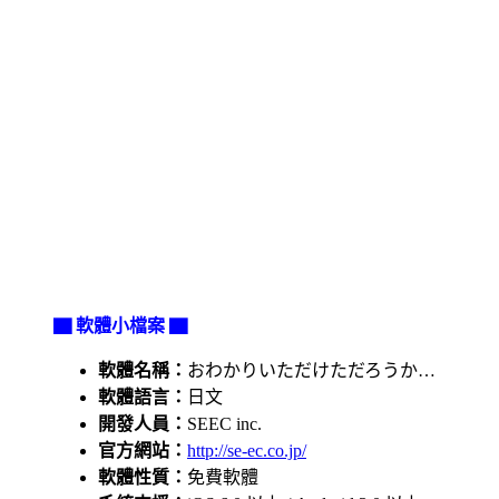
▇ 軟體小檔案 ▇
軟體名稱：
おわかりいただけただろうか…
軟體語言：
日文
開發人員：
SEEC inc.
官方網站：
http://se-ec.co.jp/
軟體性質：
免費軟體