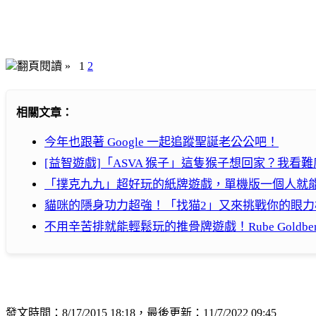
翻頁閱讀 »
1
2
相關文章：
今年也跟著 Google 一起追蹤聖誕老公公吧！
[益智遊戲]「ASVA 猴子」這隻猴子想回家？我看
「撲克九九」超好玩的紙牌遊戲，單機版一個人就
貓咪的隱身功力超強！「找猫2」又來挑戰你的眼力
不用辛苦排就能輕鬆玩的推骨牌遊戲！Rube Goldberg Ma
發文時間：8/17/2015 18:18，最後更新：11/7/2022 09:45