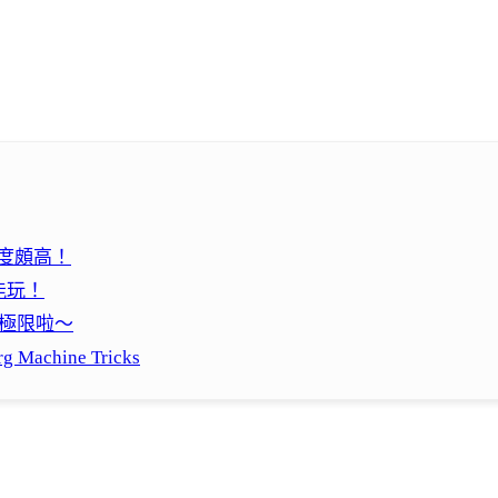
難度頗高！
能玩！
極限啦～
chine Tricks