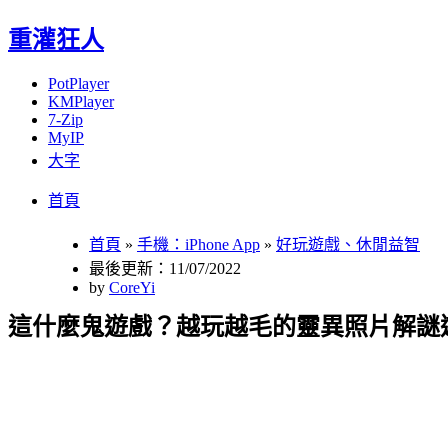
重灌狂人
PotPlayer
KMPlayer
7-Zip
MyIP
大字
Menu
Skip
首頁
to
content
首頁
»
手機：iPhone App
»
好玩遊戲、休閒益智
最後更新：11/07/2022
by
CoreYi
這什麼鬼遊戲？越玩越毛的靈異照片解謎