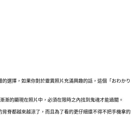
錯的選擇，如果你對於靈異照片充滿興趣的話，這個「おわかり
會漸漸的顯現在照片中，必須在限時之內找到鬼魂才能過關。
的背脊都越來越涼了，而且為了看的更仔細還不得不把手機拿的