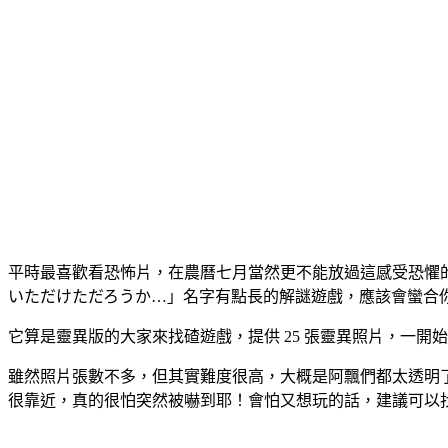
平時最喜歡看恐怖片，在農曆七月當然更不能放過這感受恐懼
いただけただろうか…」名字有點長的解謎遊戲，應該會蠻合
它算是靈異版的大家來找碴遊戲，提供 25 張靈異照片，一
雖然照片張數不多，但其實難度很高，大概是阿飄們都太透明
很靠近，真的很怕突然被嚇到耶！會怕又想玩的話，建議可以