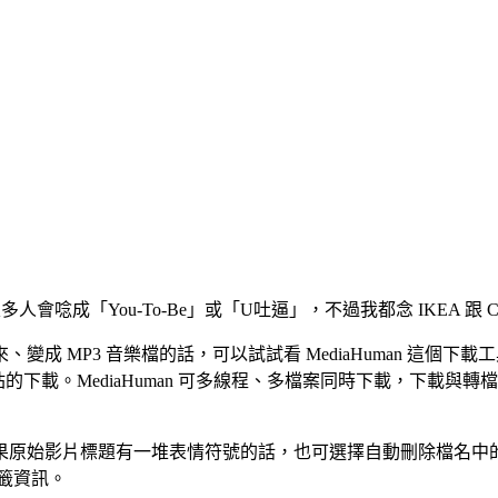
很多人會唸成「You-To-Be」或「U吐逼」，不過我都念 IKEA 跟 C
成 MP3 音樂檔的話，可以試試看 MediaHuman 這個
otion, VEVO… 等網站的下載。MediaHuman 可多線程、多檔
果原始影片標題有一堆表情符號的話，也可選擇自動刪除檔名中
籤資訊。