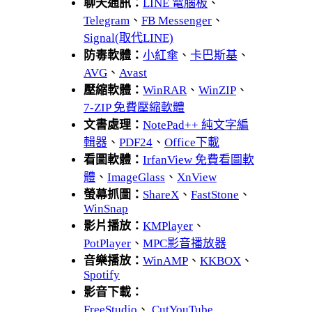
聊天通訊：
LINE 電腦板
、
Telegram
、
FB Messenger
、
Signal(取代LINE)
防毒軟體：
小紅傘
、
卡巴斯基
、
AVG
、
Avast
壓縮軟體：
WinRAR
、
WinZIP
、
7-ZIP 免費壓縮軟體
文書處理：
NotePad++ 純文字編
輯器
、
PDF24
、
Office下載
看圖軟體：
IrfanView 免費看圖軟
體
、
ImageGlass
、
XnView
螢幕抓圖：
ShareX
、
FastStone
、
WinSnap
影片播放：
KMPlayer
、
PotPlayer
、
MPC影音播放器
音樂播放：
WinAMP
、
KKBOX
、
Spotify
影音下載：
FreeStudio
、
CutYouTube