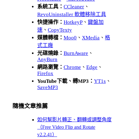
系統工具：
CCleaner
、
RevoUninstaller 軟體移除工具
快捷操作：
HotkeyP
、
鍵盤加
速
、
CopyTexty
媒體轉檔：
Moo0
、
XMedia
、
格
式工廠
光碟燒錄：
BurnAware
、
AnyBurn
網路瀏覽：
Chrome
、
Edge
、
Firefox
YouTube下載、轉MP3：
YT1s
、
SaveMP3
隨機文章推薦
如何幫影片轉正、翻轉或調整角度
（Free Video Flip and Rotate
v2.2.41）