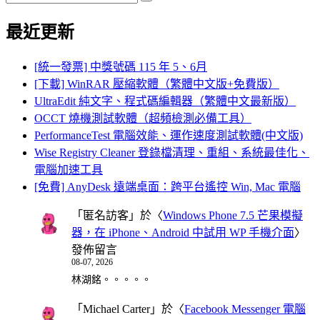
Search
for:
最近更新
[統一發票] 中獎號碼 115 年 5、6月
[下載] WinRAR 壓縮軟體（繁體中文版+免費版）
UltraEdit 純文字、程式碼編輯器（繁體中文最新版）
OCCT 燒機測試軟體（超頻檢測必備工具）
PerformanceTest 電腦效能、運作速度測試軟體(中文版)
Wise Registry Cleaner 登錄檔清理、重組、系統最佳化、
電腦加速工具
[免費] AnyDesk 遠端桌面：跨平台遙控 Win, Mac 電腦
「
匿名訪客
」於〈
Windows Phone 7.5 芒果模擬
器，在 iPhone、Android 中試用 WP 手機介面
〉
發佈留言
08-07, 2026
林湖銘。。。。。
「
Michael Carter
」於〈
Facebook Messenger 電腦