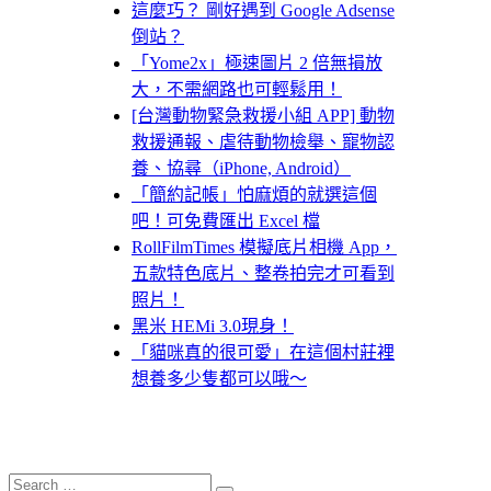
這麼巧？ 剛好遇到 Google Adsense
倒站？
「Yome2x」極速圖片 2 倍無損放
大，不需網路也可輕鬆用！
[台灣動物緊急救援小組 APP] 動物
救援通報、虐待動物檢舉、寵物認
養、協尋（iPhone, Android）
「簡約記帳」怕麻煩的就選這個
吧！可免費匯出 Excel 檔
RollFilmTimes 模擬底片相機 App，
五款特色底片、整卷拍完才可看到
照片！
黑米 HEMi 3.0現身！
「貓咪真的很可愛」在這個村莊裡
想養多少隻都可以哦～
Search