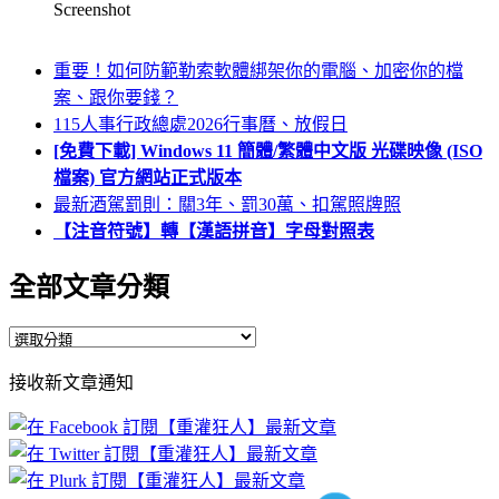
Screenshot
重要！如何防範勒索軟體綁架你的電腦、加密你的檔
案、跟你要錢？
115人事行政總處2026行事曆、放假日
[免費下載] Windows 11 簡體/繁體中文版 光碟映像 (ISO
檔案) 官方網站正式版本
最新酒駕罰則：關3年、罰30萬、扣駕照牌照
【注音符號】轉【漢語拼音】字母對照表
全部文章分類
全
部
接收新文章通知
文
章
分
類