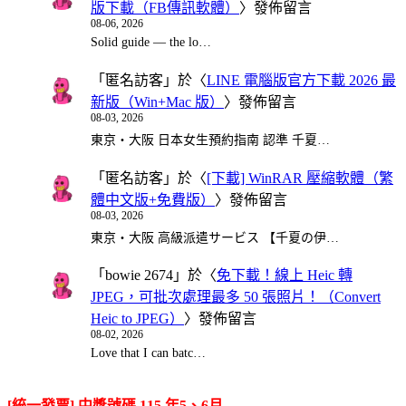
版下載（FB傳訊軟體）
〉發佈留言
08-06, 2026
Solid guide — the lo…
「
匿名訪客
」於〈
LINE 電腦版官方下載 2026 最
新版（Win+Mac 版）
〉發佈留言
08-03, 2026
東京・大阪 日本女生預約指南 認準 千夏…
「
匿名訪客
」於〈
[下載] WinRAR 壓縮軟體（繁
體中文版+免費版）
〉發佈留言
08-03, 2026
東京・大阪 高級派遣サービス 【千夏の伊…
「
bowie 2674
」於〈
免下載！線上 Heic 轉
JPEG，可批次處理最多 50 張照片！（Convert
Heic to JPEG）
〉發佈留言
08-02, 2026
Love that I can batc…
[統一發票] 中獎號碼 115 年5、6月