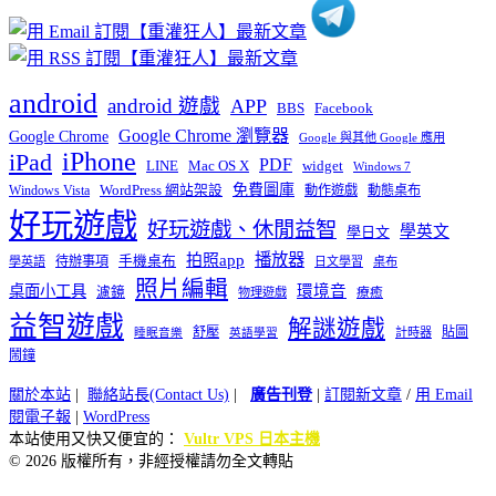
android
android 遊戲
APP
BBS
Facebook
Google Chrome 瀏覽器
Google Chrome
Google 與其他 Google 應用
iPhone
iPad
PDF
widget
LINE
Mac OS X
Windows 7
免費圖庫
Windows Vista
WordPress 網站架設
動作遊戲
動態桌布
好玩遊戲
好玩遊戲、休閒益智
學英文
學日文
播放器
拍照app
待辦事項
手機桌布
學英語
日文學習
桌布
照片編輯
桌面小工具
環境音
濾鏡
療癒
物理遊戲
益智遊戲
解謎遊戲
舒壓
貼圖
計時器
睡眠音樂
英語學習
鬧鐘
關於本站
|
聯絡站長(Contact Us)
|
廣告刊登
|
訂閱新文章
/
用 Email
閱電子報
|
WordPress
本站使用又快又便宜的：
Vultr VPS 日本主機
© 2026 版權所有，非經授權請勿全文轉貼