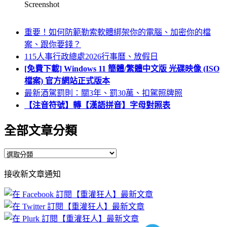
Screenshot
重要！如何防範勒索軟體綁架你的電腦、加密你的檔
案、跟你要錢？
115人事行政總處2026行事曆、放假日
[免費下載] Windows 11 簡體/繁體中文版 光碟映像 (ISO
檔案) 官方網站正式版本
最新酒駕罰則：關3年、罰30萬、扣駕照牌照
【注音符號】轉【漢語拼音】字母對照表
全部文章分類
全
部
接收新文章通知
文
章
分
類