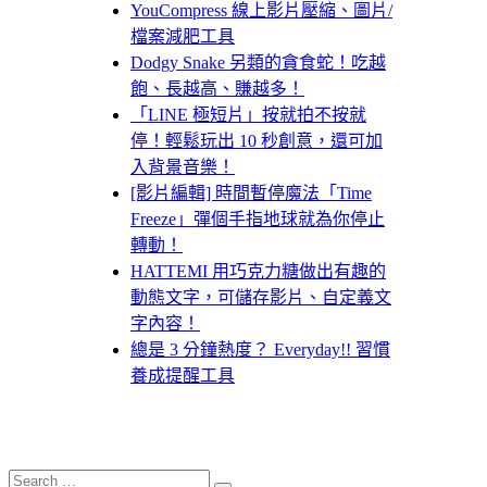
YouCompress 線上影片壓縮、圖片/
檔案減肥工具
Dodgy Snake 另類的貪食蛇！吃越
飽、長越高、賺越多！
「LINE 極短片」按就拍不按就
停！輕鬆玩出 10 秒創意，還可加
入背景音樂！
[影片編輯] 時間暫停魔法「Time
Freeze」彈個手指地球就為你停止
轉動！
HATTEMI 用巧克力糖做出有趣的
動態文字，可儲存影片、自定義文
字內容！
總是 3 分鐘熱度？ Everyday!! 習慣
養成提醒工具
Search