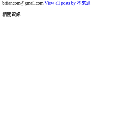
briiancom@gmail.com
View all posts by 不來恩
相關資訊