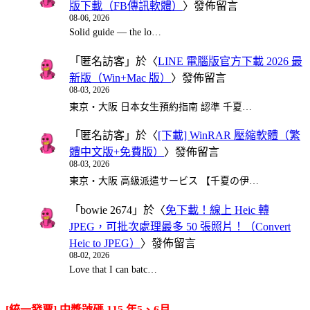
版下載（FB傳訊軟體）
〉發佈留言
08-06, 2026
Solid guide — the lo…
「
匿名訪客
」於〈
LINE 電腦版官方下載 2026 最
新版（Win+Mac 版）
〉發佈留言
08-03, 2026
東京・大阪 日本女生預約指南 認準 千夏…
「
匿名訪客
」於〈
[下載] WinRAR 壓縮軟體（繁
體中文版+免費版）
〉發佈留言
08-03, 2026
東京・大阪 高級派遣サービス 【千夏の伊…
「
bowie 2674
」於〈
免下載！線上 Heic 轉
JPEG，可批次處理最多 50 張照片！（Convert
Heic to JPEG）
〉發佈留言
08-02, 2026
Love that I can batc…
[統一發票] 中獎號碼 115 年5、6月