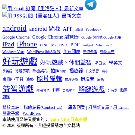
android
android 遊戲
APP
BBS
Facebook
Google Chrome 瀏覽器
Google Chrome
Google 與其他 Google 應用
iPhone
iPad
PDF
widget
LINE
Mac OS X
Windows 7
免費圖庫
Windows Vista
WordPress 網站架設
動作遊戲
動態桌布
好玩遊戲
好玩遊戲、休閒益智
學英文
學日文
播放器
拍照app
待辦事項
手機桌布
學英語
日文學習
桌布
照片編輯
桌面小工具
環境音
濾鏡
療癒
物理遊戲
益智遊戲
解謎遊戲
舒壓
貼圖
計時器
睡眠音樂
英語學習
鬧鐘
關於本站
|
聯絡站長(Contact Us)
|
廣告刊登
|
訂閱新文章
/
用 Email
閱電子報
|
WordPress
本站使用又快又便宜的：
Vultr VPS 日本主機
© 2026 版權所有，非經授權請勿全文轉貼