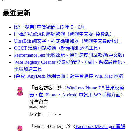
Search
for:
最近更新
[統一發票] 中獎號碼 115 年 5、6月
[下載] WinRAR 壓縮軟體（繁體中文版+免費版）
UltraEdit 純文字、程式碼編輯器（繁體中文最新版）
OCCT 燒機測試軟體（超頻檢測必備工具）
PerformanceTest 電腦效能、運作速度測試軟體(中文版)
Wise Registry Cleaner 登錄檔清理、重組、系統最佳化、
電腦加速工具
[免費] AnyDesk 遠端桌面：跨平台遙控 Win, Mac 電腦
「
匿名訪客
」於〈
Windows Phone 7.5 芒果模擬
器，在 iPhone、Android 中試用 WP 手機介面
〉
發佈留言
08-07, 2026
林湖銘。。。。。
「
Michael Carter
」於〈
Facebook Messenger 電腦