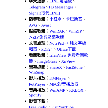
聊天通訊：
LINE 電腦板
、
Telegram
、
FB Messenger
、
Signal(取代LINE)
防毒軟體：
小紅傘
、
卡巴斯基
、
AVG
、
Avast
壓縮軟體：
WinRAR
、
WinZIP
、
7-ZIP 免費壓縮軟體
文書處理：
NotePad++ 純文字編
輯器
、
PDF24
、
Office下載
看圖軟體：
IrfanView 免費看圖軟
體
、
ImageGlass
、
XnView
螢幕抓圖：
ShareX
、
FastStone
、
WinSnap
影片播放：
KMPlayer
、
PotPlayer
、
MPC影音播放器
音樂播放：
WinAMP
、
KKBOX
、
Spotify
影音下載：
FreeStudio
、
CutYouTube