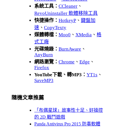
系統工具：
CCleaner
、
RevoUninstaller 軟體移除工具
快捷操作：
HotkeyP
、
鍵盤加
速
、
CopyTexty
媒體轉檔：
Moo0
、
XMedia
、
格
式工廠
光碟燒錄：
BurnAware
、
AnyBurn
網路瀏覽：
Chrome
、
Edge
、
Firefox
YouTube下載、轉MP3：
YT1s
、
SaveMP3
隨機文章推薦
「布偶星球」故事性十足、好操控
的 2D 戰鬥遊戲
Panda Antivirus Pro 2015 防毒軟體