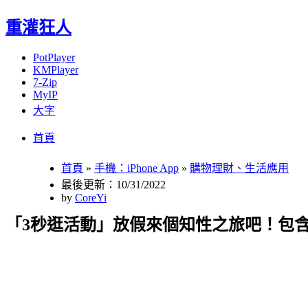
重灌狂人
PotPlayer
KMPlayer
7-Zip
MyIP
大字
Menu
Skip
首頁
to
content
首頁
»
手機：iPhone App
»
購物理財、生活應用
最後更新：10/31/2022
by
CoreYi
「3秒逛活動」放假來個知性之旅吧！包