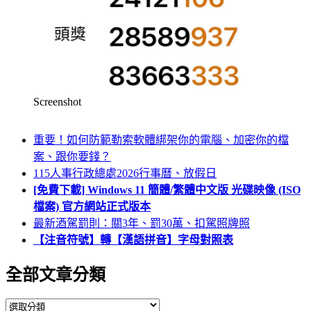
Screenshot
重要！如何防範勒索軟體綁架你的電腦、加密你的檔
案、跟你要錢？
115人事行政總處2026行事曆、放假日
[免費下載] Windows 11 簡體/繁體中文版 光碟映像 (ISO
檔案) 官方網站正式版本
最新酒駕罰則：關3年、罰30萬、扣駕照牌照
【注音符號】轉【漢語拼音】字母對照表
全部文章分類
全