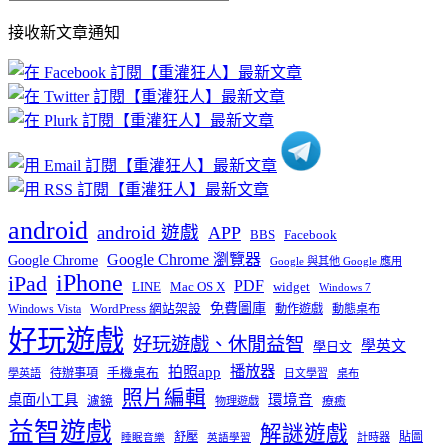
部
接收新文章通知
文
章
分
類
android
android 遊戲
APP
BBS
Facebook
Google Chrome 瀏覽器
Google Chrome
Google 與其他 Google 應用
iPhone
iPad
PDF
widget
LINE
Mac OS X
Windows 7
免費圖庫
Windows Vista
WordPress 網站架設
動作遊戲
動態桌布
好玩遊戲
好玩遊戲、休閒益智
學英文
學日文
播放器
拍照app
待辦事項
手機桌布
學英語
日文學習
桌布
照片編輯
桌面小工具
環境音
濾鏡
療癒
物理遊戲
益智遊戲
解謎遊戲
舒壓
貼圖
計時器
睡眠音樂
英語學習