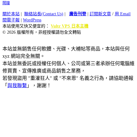
鬧鐘
關於本站
|
聯絡站長(Contact Us)
|
廣告刊登
|
訂閱新文章
/
用 Email
閱電子報
|
WordPress
本站使用又快又便宜的：
Vultr VPS 日本主機
© 2026 版權所有，非經授權請勿全文轉貼
本站並無銷售任何軟體、光碟、大補帖等商品，本站與任何
xyz 網站完全無關。
本站並無委託或授權任何個人、公司或第三者承辦任何電腦維
修買賣、宣傳推廣或商品銷售之業務，
若發現盜用 "重灌狂人" 或 "不來恩" 名義之行為，請協助通報
「
與我聯繫
」，謝謝！