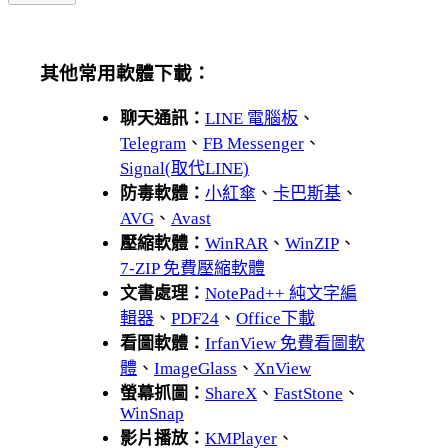
其他常用軟體下載：
聊天通訊：
LINE 電腦板
、
Telegram
、
FB Messenger
、
Signal(取代LINE)
防毒軟體：
小紅傘
、
卡巴斯基
、
AVG
、
Avast
壓縮軟體：
WinRAR
、
WinZIP
、
7-ZIP 免費壓縮軟體
文書處理：
NotePad++ 純文字編
輯器
、
PDF24
、
Office下載
看圖軟體：
IrfanView 免費看圖軟
體
、
ImageGlass
、
XnView
螢幕抓圖：
ShareX
、
FastStone
、
WinSnap
影片播放：
KMPlayer
、