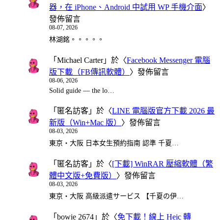
器，在 iPhone、Android 中試用 WP 手機介面
〉
發佈留言
08-07, 2026
林湖銘。。。。。
「
Michael Carter
」於〈
Facebook Messenger 電腦
版下載（FB傳訊軟體）
〉發佈留言
08-06, 2026
Solid guide — the lo…
「
匿名訪客
」於〈
LINE 電腦版官方下載 2026 最
新版（Win+Mac 版）
〉發佈留言
08-03, 2026
東京・大阪 日本女生預約指南 認準 千夏…
「
匿名訪客
」於〈
[下載] WinRAR 壓縮軟體（繁
體中文版+免費版）
〉發佈留言
08-03, 2026
東京・大阪 高級派遣サービス 【千夏の伊…
「
bowie 2674
」於〈
免下載！線上 Heic 轉