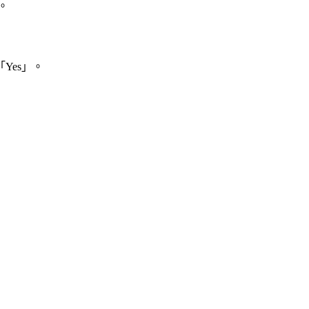
。
Yes」。