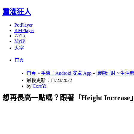
重灌狂人
PotPlayer
KMPlayer
7-Zip
MyIP
大字
Menu
Skip
首頁
to
content
首頁
»
手機：Android 安卓 App
»
購物理財、生活
最後更新：11/23/2022
by
CoreYi
想再長高一點嗎？跟著「Height Incre