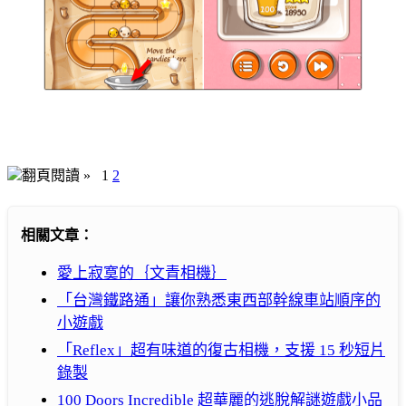
翻頁閱讀 »
1
2
相關文章：
愛上寂寞的｛文青相機｝
「台灣鐵路通」讓你熟悉東西部幹線車站順序的
小遊戲
「Reflex」超有味道的復古相機，支援 15 秒短片
錄製
100 Doors Incredible 超華麗的逃脫解謎遊戲小品