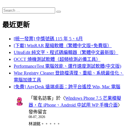
Search
Search
for:
最近更新
[統一發票] 中獎號碼 115 年 5、6月
[下載] WinRAR 壓縮軟體（繁體中文版+免費版）
UltraEdit 純文字、程式碼編輯器（繁體中文最新版）
OCCT 燒機測試軟體（超頻檢測必備工具）
PerformanceTest 電腦效能、運作速度測試軟體(中文版)
Wise Registry Cleaner 登錄檔清理、重組、系統最佳化、
電腦加速工具
[免費] AnyDesk 遠端桌面：跨平台遙控 Win, Mac 電腦
「
匿名訪客
」於〈
Windows Phone 7.5 芒果模擬
器，在 iPhone、Android 中試用 WP 手機介面
〉
發佈留言
08-07, 2026
林湖銘。。。。。