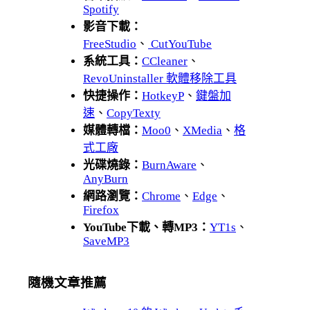
Spotify
影音下載：
FreeStudio
、
CutYouTube
系統工具：
CCleaner
、
RevoUninstaller 軟體移除工具
快捷操作：
HotkeyP
、
鍵盤加
速
、
CopyTexty
媒體轉檔：
Moo0
、
XMedia
、
格
式工廠
光碟燒錄：
BurnAware
、
AnyBurn
網路瀏覽：
Chrome
、
Edge
、
Firefox
YouTube下載、轉MP3：
YT1s
、
SaveMP3
隨機文章推薦