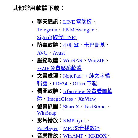
其他常用軟體下載：
聊天通訊：
LINE 電腦板
、
Telegram
、
FB Messenger
、
Signal(取代LINE)
防毒軟體：
小紅傘
、
卡巴斯基
、
AVG
、
Avast
壓縮軟體：
WinRAR
、
WinZIP
、
7-ZIP 免費壓縮軟體
文書處理：
NotePad++ 純文字編
輯器
、
PDF24
、
Office下載
看圖軟體：
IrfanView 免費看圖軟
體
、
ImageGlass
、
XnView
螢幕抓圖：
ShareX
、
FastStone
、
WinSnap
影片播放：
KMPlayer
、
PotPlayer
、
MPC影音播放器
音樂播放：
WinAMP
、
KKBOX
、