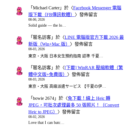
「
Michael Carter
」於〈
Facebook Messenger 電腦
版下載（FB傳訊軟體）
〉發佈留言
08-06, 2026
Solid guide — the lo…
「
匿名訪客
」於〈
LINE 電腦版官方下載 2026 最
新版（Win+Mac 版）
〉發佈留言
08-03, 2026
東京・大阪 日本女生預約指南 認準 千夏…
「
匿名訪客
」於〈
[下載] WinRAR 壓縮軟體（繁
體中文版+免費版）
〉發佈留言
08-03, 2026
東京・大阪 高級派遣サービス 【千夏の伊…
「
bowie 2674
」於〈
免下載！線上 Heic 轉
JPEG，可批次處理最多 50 張照片！（Convert
Heic to JPEG）
〉發佈留言
08-02, 2026
Love that I can batc…