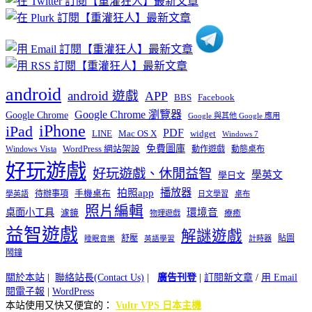
類
android
android 遊戲
APP
BBS
Facebook
Google Chrome 瀏覽器
Google Chrome
Google 與其他 Google 應用
iPhone
iPad
PDF
widget
LINE
Mac OS X
Windows 7
免費圖庫
Windows Vista
WordPress 網站架設
動作遊戲
動態桌布
好玩遊戲
好玩遊戲、休閒益智
學英文
學日文
播放器
拍照app
待辦事項
手機桌布
學英語
日文學習
桌布
照片編輯
桌面小工具
環境音
濾鏡
療癒
物理遊戲
益智遊戲
解謎遊戲
舒壓
貼圖
計時器
睡眠音樂
英語學習
鬧鐘
關於本站
|
聯絡站長(Contact Us)
|
廣告刊登
|
訂閱新文章
/
用 Email
閱電子報
|
WordPress
本站使用又快又便宜的：
Vultr VPS 日本主機