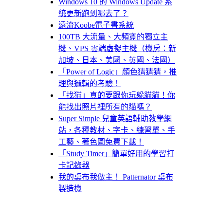
Windows 10 的 Windows Update 系
統更新跑到哪去了？
遠流Koobe電子書系統
100TB 大流量、大頻寬的獨立主
機、VPS 雲端虛擬主機（機房：新
加坡、日本、美國、英國、法國）
「Power of Logic」顏色猜猜猜，推
理與邏輯的考驗！
「找猫」真的要跟你玩躲貓貓！你
能找出照片裡所有的貓嗎？
Super Simple 兒童英語輔助教學網
站，各種教材、字卡、練習單、手
工藝、著色圖免費下載！
「Study Timer」簡單好用的學習打
卡記錄器
我的桌布我做主！ Patternator 桌布
製造機