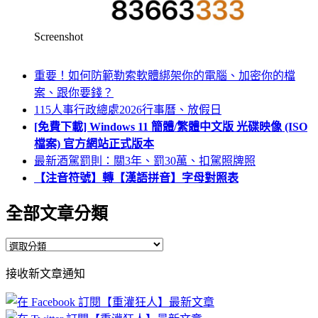
Screenshot
重要！如何防範勒索軟體綁架你的電腦、加密你的檔
案、跟你要錢？
115人事行政總處2026行事曆、放假日
[免費下載] Windows 11 簡體/繁體中文版 光碟映像 (ISO
檔案) 官方網站正式版本
最新酒駕罰則：關3年、罰30萬、扣駕照牌照
【注音符號】轉【漢語拼音】字母對照表
全部文章分類
全
部
接收新文章通知
文
章
分