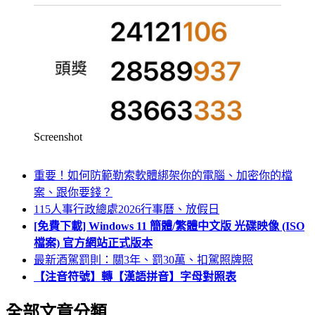
Screenshot
重要！如何防範勒索軟體綁架你的電腦、加密你的檔
案、跟你要錢？
115人事行政總處2026行事曆、放假日
[免費下載] Windows 11 簡體/繁體中文版 光碟映像 (ISO
檔案) 官方網站正式版本
最新酒駕罰則：關3年、罰30萬、扣駕照牌照
【注音符號】轉【漢語拼音】字母對照表
全部文章分類