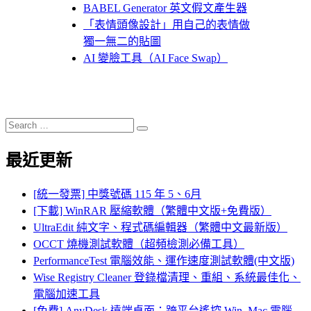
BABEL Generator 英文假文產生器
「表情頭像設計」用自己的表情做
獨一無二的貼圖
AI 變臉工具（AI Face Swap）
Search
Search
for:
最近更新
[統一發票] 中獎號碼 115 年 5、6月
[下載] WinRAR 壓縮軟體（繁體中文版+免費版）
UltraEdit 純文字、程式碼編輯器（繁體中文最新版）
OCCT 燒機測試軟體（超頻檢測必備工具）
PerformanceTest 電腦效能、運作速度測試軟體(中文版)
Wise Registry Cleaner 登錄檔清理、重組、系統最佳化、
電腦加速工具
[免費] AnyDesk 遠端桌面：跨平台遙控 Win, Mac 電腦