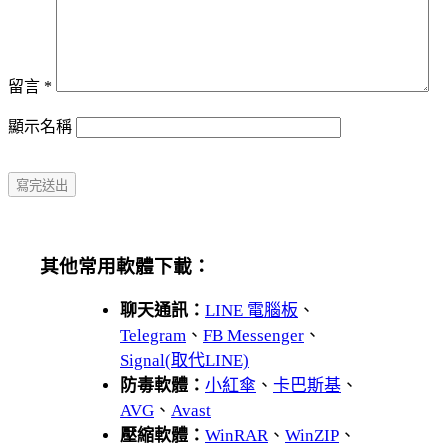
留言
*
顯示名稱
其他常用軟體下載：
聊天通訊：
LINE 電腦板
、
Telegram
、
FB Messenger
、
Signal(取代LINE)
防毒軟體：
小紅傘
、
卡巴斯基
、
AVG
、
Avast
壓縮軟體：
WinRAR
、
WinZIP
、