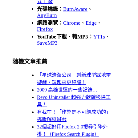
式工廠
光碟燒錄：
BurnAware
、
AnyBurn
網路瀏覽：
Chrome
、
Edge
、
Firefox
YouTube下載、轉MP3：
YT1s
、
SaveMP3
隨機文章推薦
「星球清潔公司」創新球型踩地雷
遊戲，玩起來更燒腦！
2009 高雄世運的一些記錄…
Revo Uninstaller 超強力軟體移除工
具！
有我在！「作弊是不可能成功的」
逃脫解謎遊戲
32個超好用Firefox 2.0搜尋引擎外
掛！（Firefox Search Plugin）