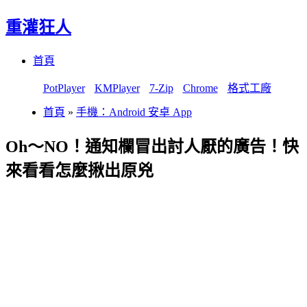
重灌狂人
Menu
Skip
首頁
to
content
PotPlayer
KMPlayer
7-Zip
Chrome
格式工廠
首頁
»
手機：Android 安卓 App
Oh～NO！通知欄冒出討人厭的廣告！快
來看看怎麼揪出原兇