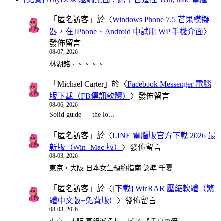
「
匿名訪客
」於〈
Windows Phone 7.5 芒果模擬
器，在 iPhone、Android 中試用 WP 手機介面
〉
發佈留言
08-07, 2026
林湖銘。。。。。
「
Michael Carter
」於〈
Facebook Messenger 電腦
版下載（FB傳訊軟體）
〉發佈留言
08-06, 2026
Solid guide — the lo…
「
匿名訪客
」於〈
LINE 電腦版官方下載 2026 最
新版（Win+Mac 版）
〉發佈留言
08-03, 2026
東京・大阪 日本女生預約指南 認準 千夏…
「
匿名訪客
」於〈
[下載] WinRAR 壓縮軟體（繁
體中文版+免費版）
〉發佈留言
08-03, 2026