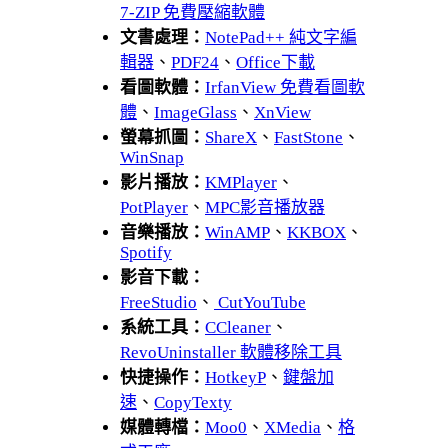
7-ZIP 免費壓縮軟體
文書處理：
NotePad++ 純文字編
輯器
、
PDF24
、
Office下載
看圖軟體：
IrfanView 免費看圖軟
體
、
ImageGlass
、
XnView
螢幕抓圖：
ShareX
、
FastStone
、
WinSnap
影片播放：
KMPlayer
、
PotPlayer
、
MPC影音播放器
音樂播放：
WinAMP
、
KKBOX
、
Spotify
影音下載：
FreeStudio
、
CutYouTube
系統工具：
CCleaner
、
RevoUninstaller 軟體移除工具
快捷操作：
HotkeyP
、
鍵盤加
速
、
CopyTexty
媒體轉檔：
Moo0
、
XMedia
、
格