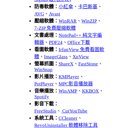
防毒軟體：
小紅傘
、
卡巴斯基
、
AVG
、
Avast
壓縮軟體：
WinRAR
、
WinZIP
、
7-ZIP 免費壓縮軟體
文書處理：
NotePad++ 純文字編
輯器
、
PDF24
、
Office下載
看圖軟體：
IrfanView 免費看圖軟
體
、
ImageGlass
、
XnView
螢幕抓圖：
ShareX
、
FastStone
、
WinSnap
影片播放：
KMPlayer
、
PotPlayer
、
MPC影音播放器
音樂播放：
WinAMP
、
KKBOX
、
Spotify
影音下載：
FreeStudio
、
CutYouTube
系統工具：
CCleaner
、
RevoUninstaller 軟體移除工具