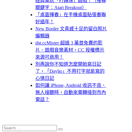
經典電玩「打磚塊」遊戲！（搜尋
關鍵字：Atari Breakout）
「桌面揮春」在手機桌面貼張春聯
好過年！
New Border 文青感十足的留白照片
編輯器
dig.ccMixter 超過 3 萬首免費的影
片、遊戲音樂素材，CC 授權標示
來源可商用！
別再說你不知道怎麼開始寫日記
了，「Daylio」不用打字就能寫的
心情日記
如何讓 iPhone, Android 收訊不良、
無人接聽時，自動來電轉接到市內
電話？
Search
Search