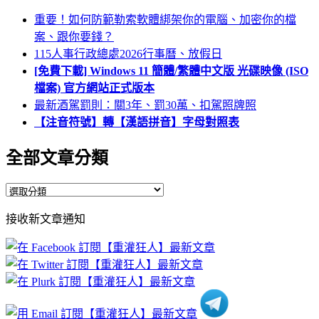
重要！如何防範勒索軟體綁架你的電腦、加密你的檔
案、跟你要錢？
115人事行政總處2026行事曆、放假日
[免費下載] Windows 11 簡體/繁體中文版 光碟映像 (ISO
檔案) 官方網站正式版本
最新酒駕罰則：關3年、罰30萬、扣駕照牌照
【注音符號】轉【漢語拼音】字母對照表
全部文章分類
全
部
接收新文章通知
文
章
分
類