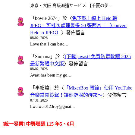
東京・大阪 高級派遣サービス 【千夏の伊…
「
bowie 2674
」於〈
免下載！線上 Heic 轉
JPEG，可批次處理最多 50 張照片！（Convert
Heic to JPEG）
〉發佈留言
08-02, 2026
Love that I can batc…
「
Sumana
」於〈
[下載] avast! 免費防毒軟體 2025
最新繁體中文版
〉發佈留言
08-02, 2026
Avast has been my go…
「
李紹煒
」於〈
「MixerBox 鬧鐘」使用 YouTube
音樂當鬧鈴聲！讓你舒服的醒來～
〉發佈留言
07-31, 2026
liweiwei0123roy@gmai…
[統一發票] 中獎號碼 115 年5、6月