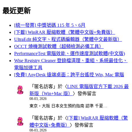
for:
最近更新
[統一發票] 中獎號碼 115 年 5、6月
[下載] WinRAR 壓縮軟體（繁體中文版+免費版）
UltraEdit 純文字、程式碼編輯器（繁體中文最新版）
OCCT 燒機測試軟體（超頻檢測必備工具）
PerformanceTest 電腦效能、運作速度測試軟體(中文版)
Wise Registry Cleaner 登錄檔清理、重組、系統最佳化、
電腦加速工具
[免費] AnyDesk 遠端桌面：跨平台遙控 Win, Mac 電腦
「
匿名訪客
」於〈
LINE 電腦版官方下載 2026 最
新版（Win+Mac 版）
〉發佈留言
08-03, 2026
東京・大阪 日本女生預約指南 認準 千夏…
「
匿名訪客
」於〈
[下載] WinRAR 壓縮軟體（繁
體中文版+免費版）
〉發佈留言
08-03, 2026