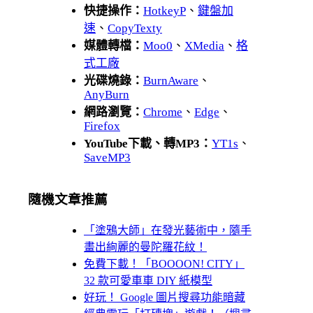
快捷操作：
HotkeyP
、
鍵盤加
速
、
CopyTexty
媒體轉檔：
Moo0
、
XMedia
、
格
式工廠
光碟燒錄：
BurnAware
、
AnyBurn
網路瀏覽：
Chrome
、
Edge
、
Firefox
YouTube下載、轉MP3：
YT1s
、
SaveMP3
隨機文章推薦
「塗鴉大師」在發光藝術中，隨手
畫出絢麗的曼陀羅花紋！
免費下載！「BOOOON! CITY」
32 款可愛車車 DIY 紙模型
好玩！ Google 圖片搜尋功能暗藏