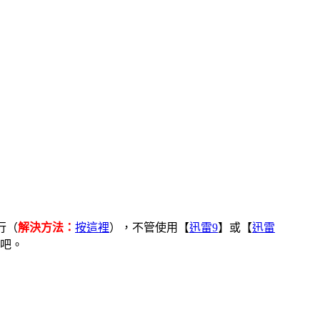
行（
解決方法：
按這裡
），不管使用【
迅雷9
】或【
迅雷
吧。