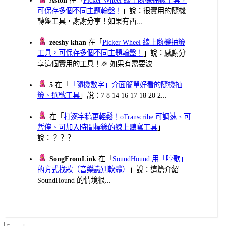
Aston
在「
Picker Wheel 線上隨機抽籤工具，
可保存多個不同主題輪盤！
」說：很實用的隨機
轉盤工具，謝謝分享！如果有西...
zeeshy khan
在「
Picker Wheel 線上隨機抽籤
工具，可保存多個不同主題輪盤！
」說：感謝分
享這個實用的工具！🎉 如果有需要波...
5
在「
「隨機數字」介面簡單好看的隨機抽
籤、選號工具
」說：7 8 14 16 17 18 20 2...
在「
打逐字稿更輕鬆！oTranscribe 可調速、可
暫停、可加入時間標籤的線上聽寫工具
」
說：？？？
SongFromLink
在「
SoundHound 用「哼歌」
的方式找歌（音樂識別軟體）
」說：這篇介紹
SoundHound 的情境很...
Search