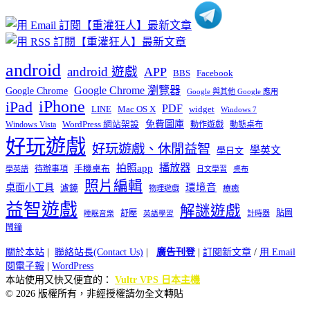
android
android 遊戲
APP
BBS
Facebook
Google Chrome 瀏覽器
Google Chrome
Google 與其他 Google 應用
iPhone
iPad
PDF
widget
LINE
Mac OS X
Windows 7
免費圖庫
Windows Vista
WordPress 網站架設
動作遊戲
動態桌布
好玩遊戲
好玩遊戲、休閒益智
學英文
學日文
播放器
拍照app
待辦事項
手機桌布
學英語
日文學習
桌布
照片編輯
桌面小工具
環境音
濾鏡
療癒
物理遊戲
益智遊戲
解謎遊戲
舒壓
貼圖
計時器
睡眠音樂
英語學習
鬧鐘
關於本站
|
聯絡站長(Contact Us)
|
廣告刊登
|
訂閱新文章
/
用 Email
閱電子報
|
WordPress
本站使用又快又便宜的：
Vultr VPS 日本主機
© 2026 版權所有，非經授權請勿全文轉貼