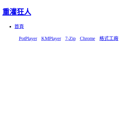
重灌狂人
Menu
Skip
首頁
to
content
PotPlayer
KMPlayer
7-Zip
Chrome
格式工廠