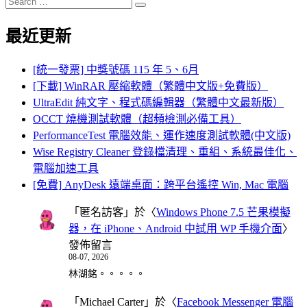
Search
for:
最近更新
[統一發票] 中獎號碼 115 年 5、6月
[下載] WinRAR 壓縮軟體（繁體中文版+免費版）
UltraEdit 純文字、程式碼編輯器（繁體中文最新版）
OCCT 燒機測試軟體（超頻檢測必備工具）
PerformanceTest 電腦效能、運作速度測試軟體(中文版)
Wise Registry Cleaner 登錄檔清理、重組、系統最佳化、
電腦加速工具
[免費] AnyDesk 遠端桌面：跨平台遙控 Win, Mac 電腦
「
匿名訪客
」於〈
Windows Phone 7.5 芒果模擬
器，在 iPhone、Android 中試用 WP 手機介面
〉
發佈留言
08-07, 2026
林湖銘。。。。。
「
Michael Carter
」於〈
Facebook Messenger 電腦