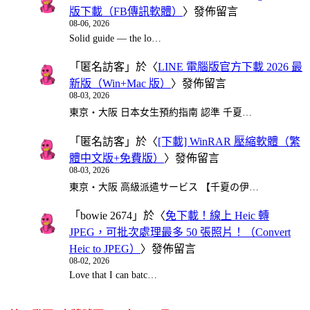
版下載（FB傳訊軟體）
〉發佈留言
08-06, 2026
Solid guide — the lo…
「
匿名訪客
」於〈
LINE 電腦版官方下載 2026 最
新版（Win+Mac 版）
〉發佈留言
08-03, 2026
東京・大阪 日本女生預約指南 認準 千夏…
「
匿名訪客
」於〈
[下載] WinRAR 壓縮軟體（繁
體中文版+免費版）
〉發佈留言
08-03, 2026
東京・大阪 高級派遣サービス 【千夏の伊…
「
bowie 2674
」於〈
免下載！線上 Heic 轉
JPEG，可批次處理最多 50 張照片！（Convert
Heic to JPEG）
〉發佈留言
08-02, 2026
Love that I can batc…