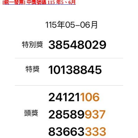
[統一發票] 中獎號碼 115 年5、6月