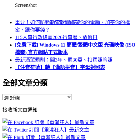
Screenshot
重要！如何防範勒索軟體綁架你的電腦、加密你的檔
案、跟你要錢？
115人事行政總處2026行事曆、放假日
[免費下載] Windows 11 簡體/繁體中文版 光碟映像 (ISO
檔案) 官方網站正式版本
最新酒駕罰則：關3年、罰30萬、扣駕照牌照
【注音符號】轉【漢語拼音】字母對照表
全部文章分類
全
部
接收新文章通知
文
章
分
類