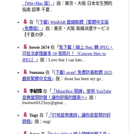
（Win+Mac 版）
」說：東京・大阪 日本女生預約
指南 認準 千夏...
在「
[下載] WinRAR 壓縮軟體（繁體中文版
+免費版）
」說：東京・大阪 高級派遣サービス
【千夏の伊...
bowie 2674
在「
免下載！線上 Heic 轉 JPEG，
可批次處理最多 50 張照片！（Convert Heic to
JPEG）
」說：Love that I can batc...
Sumana
在「
[下載] avast! 免費防毒軟體 2025
最新繁體中文版
」說：Avast has been my go...
李紹煒
在「
「MixerBox 鬧鐘」使用 YouTube
音樂當鬧鈴聲！讓你舒服的醒來～
」說：
liweiwei0123roy@gmai...
Tugy
在「
「打地鼠學唐詩」讓你長智慧的好
遊戲
」說：uugi