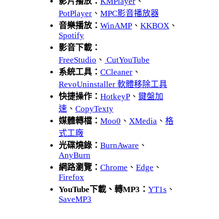
影片播放：
KMPlayer
、
PotPlayer
、
MPC影音播放器
音樂播放：
WinAMP
、
KKBOX
、
Spotify
影音下載：
FreeStudio
、
CutYouTube
系統工具：
CCleaner
、
RevoUninstaller 軟體移除工具
快捷操作：
HotkeyP
、
鍵盤加
速
、
CopyTexty
媒體轉檔：
Moo0
、
XMedia
、
格
式工廠
光碟燒錄：
BurnAware
、
AnyBurn
網路瀏覽：
Chrome
、
Edge
、
Firefox
YouTube下載、轉MP3：
YT1s
、
SaveMP3