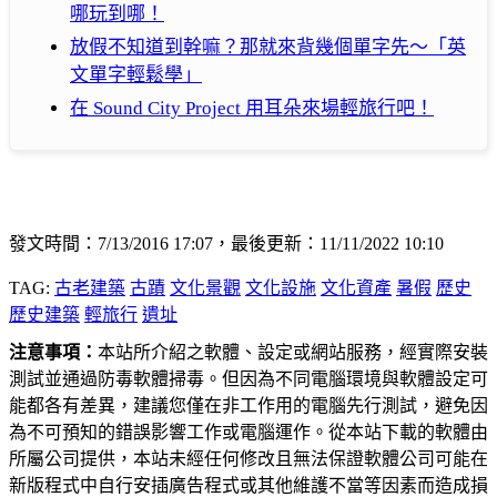
哪玩到哪！
放假不知道到幹嘛？那就來背幾個單字先～「英
文單字輕鬆學」
在 Sound City Project 用耳朵來場輕旅行吧！
發文時間：7/13/2016 17:07，最後更新：11/11/2022 10:10
TAG:
古老建築
古蹟
文化景觀
文化設施
文化資產
暑假
歷史
歷史建築
輕旅行
遺址
注意事項：
本站所介紹之軟體、設定或網站服務，經實際安裝
測試並通過防毒軟體掃毒。但因為不同電腦環境與軟體設定可
能都各有差異，建議您僅在非工作用的電腦先行測試，避免因
為不可預知的錯誤影響工作或電腦運作。從本站下載的軟體由
所屬公司提供，本站未經任何修改且無法保證軟體公司可能在
新版程式中自行安插廣告程式或其他維護不當等因素而造成損