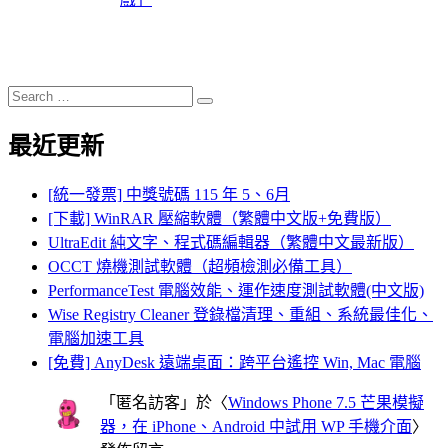
Search
Search
for:
最近更新
[統一發票] 中獎號碼 115 年 5、6月
[下載] WinRAR 壓縮軟體（繁體中文版+免費版）
UltraEdit 純文字、程式碼編輯器（繁體中文最新版）
OCCT 燒機測試軟體（超頻檢測必備工具）
PerformanceTest 電腦效能、運作速度測試軟體(中文版)
Wise Registry Cleaner 登錄檔清理、重組、系統最佳化、
電腦加速工具
[免費] AnyDesk 遠端桌面：跨平台遙控 Win, Mac 電腦
「
匿名訪客
」於〈
Windows Phone 7.5 芒果模擬
器，在 iPhone、Android 中試用 WP 手機介面
〉