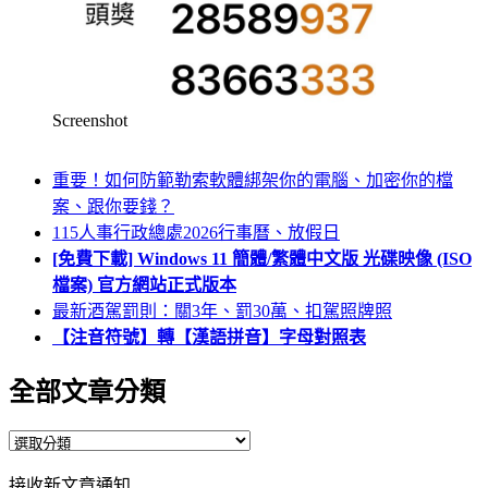
Screenshot
重要！如何防範勒索軟體綁架你的電腦、加密你的檔
案、跟你要錢？
115人事行政總處2026行事曆、放假日
[免費下載] Windows 11 簡體/繁體中文版 光碟映像 (ISO
檔案) 官方網站正式版本
最新酒駕罰則：關3年、罰30萬、扣駕照牌照
【注音符號】轉【漢語拼音】字母對照表
全部文章分類
全
部
接收新文章通知