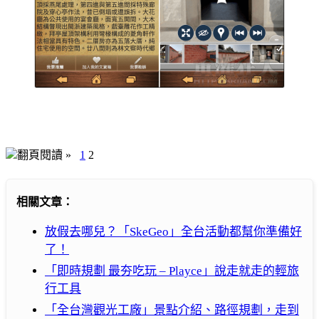
翻頁閱讀 »
1
2
相關文章：
放假去哪兒？「SkeGeo」全台活動都幫你準備好
了！
「即時規劃 最夯吃玩 – Playce」說走就走的輕旅
行工具
「全台灣觀光工廠」景點介紹、路徑規劃，走到