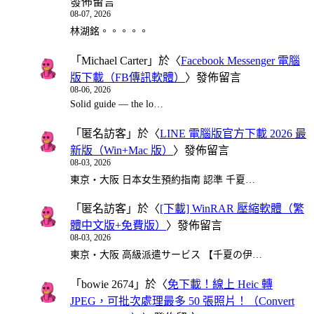
發佈留言
08-07, 2026
林湖銘。。。。。
「
Michael Carter
」於〈
Facebook Messenger 電腦
版下載（FB傳訊軟體）
〉發佈留言
08-06, 2026
Solid guide — the lo…
「
匿名訪客
」於〈
LINE 電腦版官方下載 2026 最
新版（Win+Mac 版）
〉發佈留言
08-03, 2026
東京・大阪 日本女生預約指南 認準 千夏…
「
匿名訪客
」於〈
[下載] WinRAR 壓縮軟體（繁
體中文版+免費版）
〉發佈留言
08-03, 2026
東京・大阪 高級派遣サービス 【千夏の伊…
「
bowie 2674
」於〈
免下載！線上 Heic 轉
JPEG，可批次處理最多 50 張照片！（Convert