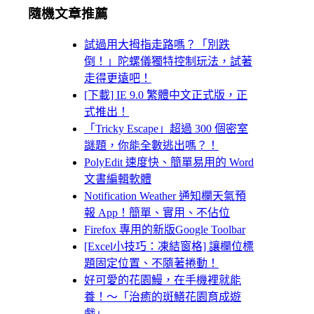
隨機文章推薦
試過用大拇指走路嗎？「別跌
倒！」陀螺儀獨特控制玩法，試著
走得更遠吧！
[下載] IE 9.0 繁體中文正式版，正
式推出！
「Tricky Escape」超過 300 個密室
謎題，你能全數逃出嗎？！
PolyEdit 速度快、簡單易用的 Word
文書編輯軟體
Notification Weather 通知欄天氣預
報 App！簡單、實用、不佔位
Firefox 專用的新版Google Toolbar
[Excel小技巧：凍結窗格] 讓欄位標
題固定位置、不隨著捲動！
好可愛的花園鰻，在手機裡就能
養！～「治癒的斑鱔花園育成遊
戲」