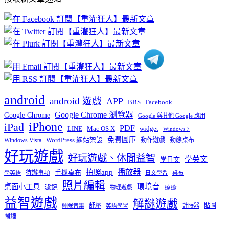
文
章
分
類
android
android 遊戲
APP
BBS
Facebook
Google Chrome 瀏覽器
Google Chrome
Google 與其他 Google 應用
iPhone
iPad
PDF
widget
LINE
Mac OS X
Windows 7
免費圖庫
Windows Vista
WordPress 網站架設
動作遊戲
動態桌布
好玩遊戲
好玩遊戲、休閒益智
學英文
學日文
播放器
拍照app
待辦事項
手機桌布
學英語
日文學習
桌布
照片編輯
桌面小工具
環境音
濾鏡
療癒
物理遊戲
益智遊戲
解謎遊戲
舒壓
貼圖
計時器
睡眠音樂
英語學習
鬧鐘