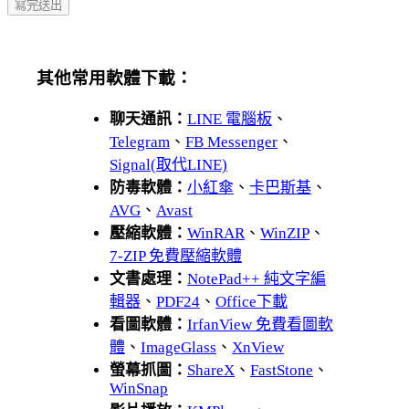
其他常用軟體下載：
聊天通訊：
LINE 電腦板
、
Telegram
、
FB Messenger
、
Signal(取代LINE)
防毒軟體：
小紅傘
、
卡巴斯基
、
AVG
、
Avast
壓縮軟體：
WinRAR
、
WinZIP
、
7-ZIP 免費壓縮軟體
文書處理：
NotePad++ 純文字編
輯器
、
PDF24
、
Office下載
看圖軟體：
IrfanView 免費看圖軟
體
、
ImageGlass
、
XnView
螢幕抓圖：
ShareX
、
FastStone
、
WinSnap