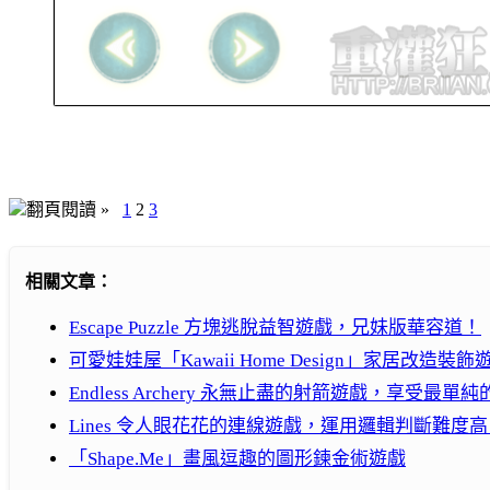
翻頁閱讀 »
1
2
3
相關文章：
Escape Puzzle 方塊逃脫益智遊戲，兄妹版華容道！
可愛娃娃屋「Kawaii Home Design」家居改造裝飾
Endless Archery 永無止盡的射箭遊戲，享受最
Lines 令人眼花花的連線遊戲，運用邏輯判斷難度
「Shape.Me」畫風逗趣的圖形鍊金術遊戲