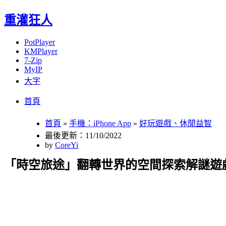
重灌狂人
PotPlayer
KMPlayer
7-Zip
MyIP
大字
Menu
Skip
首頁
to
content
首頁
»
手機：iPhone App
»
好玩遊戲、休閒益智
最後更新：11/10/2022
by
CoreYi
「時空旅途」翻轉世界的空間探索解謎遊