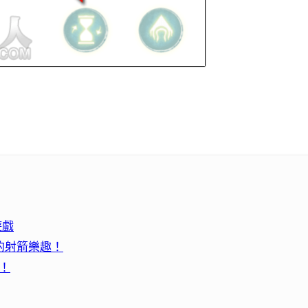
遊戲
單純的射箭樂趣！
高！