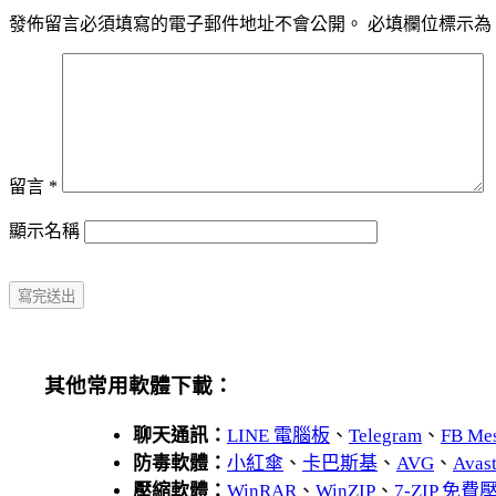
發佈留言必須填寫的電子郵件地址不會公開。
必填欄位標示為
留言
*
顯示名稱
其他常用軟體下載：
聊天通訊：
LINE 電腦板
、
Telegram
、
FB Me
防毒軟體：
小紅傘
、
卡巴斯基
、
AVG
、
Avas
壓縮軟體：
WinRAR
、
WinZIP
、
7-ZIP 免