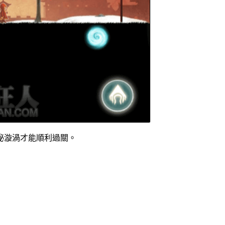
祕漩渦才能順利過關。