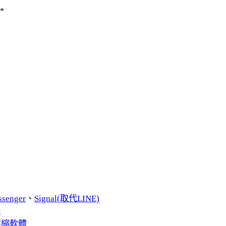
*
ssenger
、
Signal(取代LINE)
t
費壓縮軟體