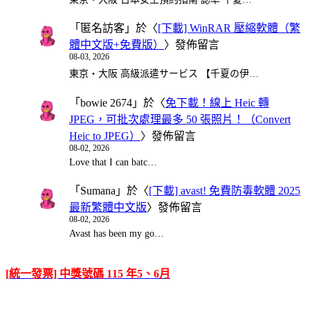
「
匿名訪客
」於〈
[下載] WinRAR 壓縮軟體（繁
體中文版+免費版）
〉發佈留言
08-03, 2026
東京・大阪 高級派遣サービス 【千夏の伊…
「
bowie 2674
」於〈
免下載！線上 Heic 轉
JPEG，可批次處理最多 50 張照片！（Convert
Heic to JPEG）
〉發佈留言
08-02, 2026
Love that I can batc…
「
Sumana
」於〈
[下載] avast! 免費防毒軟體 2025
最新繁體中文版
〉發佈留言
08-02, 2026
Avast has been my go…
[統一發票] 中獎號碼 115 年5、6月