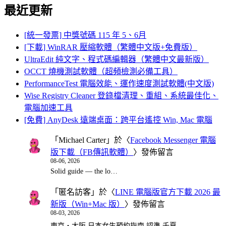
最近更新
[統一發票] 中獎號碼 115 年 5、6月
[下載] WinRAR 壓縮軟體（繁體中文版+免費版）
UltraEdit 純文字、程式碼編輯器（繁體中文最新版）
OCCT 燒機測試軟體（超頻檢測必備工具）
PerformanceTest 電腦效能、運作速度測試軟體(中文版)
Wise Registry Cleaner 登錄檔清理、重組、系統最佳化、
電腦加速工具
[免費] AnyDesk 遠端桌面：跨平台遙控 Win, Mac 電腦
「
Michael Carter
」於〈
Facebook Messenger 電腦
版下載（FB傳訊軟體）
〉發佈留言
08-06, 2026
Solid guide — the lo…
「
匿名訪客
」於〈
LINE 電腦版官方下載 2026 最
新版（Win+Mac 版）
〉發佈留言
08-03, 2026
東京・大阪 日本女生預約指南 認準 千夏…