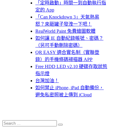
「定時啟動」時間一到自動執行指
定的 App
「Can Knockdown 3」天氣熱易
怒？來砸罐子發洩一下吧！
RealWorld Paint 免費繪圖軟體
如何讓 IE 自動紀錄帳號、密碼？
（另可手動刪除密碼）
QR EASY 適合實名制（實聯登
錄）的手機條碼掃描器 APP
Free HDD LED v2.10 硬碟存取狀態
指示燈
台灣加油！
如何禁止 iPhone, iPad 自動備份，
避免私密照被上傳到 iCloud
Search
Search
for: