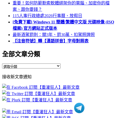
重要！如何防範勒索軟體綁架你的電腦、加密你的檔
案、跟你要錢？
115人事行政總處2026行事曆、放假日
[免費下載] Windows 11 簡體/繁體中文版 光碟映像 (ISO
檔案) 官方網站正式版本
最新酒駕罰則：關3年、罰30萬、扣駕照牌照
【注音符號】轉【漢語拼音】字母對照表
全部文章分類
全
部
接收新文章通知
文
章
分
類