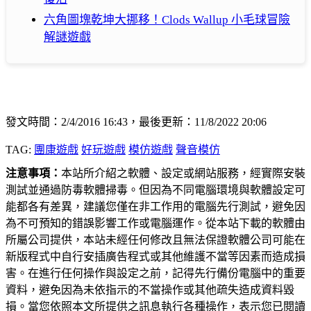
六角圖塊乾坤大挪移！Clods Wallup 小毛球冒險
解謎遊戲
發文時間：2/4/2016 16:43，最後更新：11/8/2022 20:06
TAG:
團康遊戲
好玩遊戲
模仿遊戲
聲音模仿
注意事項：
本站所介紹之軟體、設定或網站服務，經實際安裝
測試並通過防毒軟體掃毒。但因為不同電腦環境與軟體設定可
能都各有差異，建議您僅在非工作用的電腦先行測試，避免因
為不可預知的錯誤影響工作或電腦運作。從本站下載的軟體由
所屬公司提供，本站未經任何修改且無法保證軟體公司可能在
新版程式中自行安插廣告程式或其他維護不當等因素而造成損
害。在進行任何操作與設定之前，記得先行備份電腦中的重要
資料，避免因為未依指示的不當操作或其他疏失造成資料毀
損。當您依照本文所提供之訊息執行各種操作，表示您已閱讀