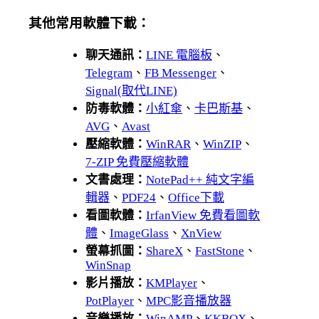
其他常用軟體下載：
聊天通訊：
LINE 電腦板
、
Telegram
、
FB Messenger
、
Signal(取代LINE)
防毒軟體：
小紅傘
、
卡巴斯基
、
AVG
、
Avast
壓縮軟體：
WinRAR
、
WinZIP
、
7-ZIP 免費壓縮軟體
文書處理：
NotePad++ 純文字編
輯器
、
PDF24
、
Office下載
看圖軟體：
IrfanView 免費看圖軟
體
、
ImageGlass
、
XnView
螢幕抓圖：
ShareX
、
FastStone
、
WinSnap
影片播放：
KMPlayer
、
PotPlayer
、
MPC影音播放器
音樂播放：
WinAMP
、
KKBOX
、