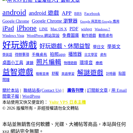
android
android 遊戲
APP
BBS
Facebook
Google Chrome 瀏覽器
Google Chrome
Google 與其他 Google 應用
iPhone
iPad
PDF
widget
LINE
Mac OS X
Windows 7
免費圖庫
Windows Vista
WordPress 網站架設
動作遊戲
動態桌布
好玩遊戲
好玩遊戲、休閒益智
學英文
學日文
播放器
拍照app
待辦事項
手機桌布
學英語
日文學習
桌布
照片編輯
桌面小工具
環境音
濾鏡
療癒
物理遊戲
益智遊戲
解謎遊戲
舒壓
貼圖
計時器
睡眠音樂
英語學習
鬧鐘
關於本站
|
聯絡站長(Contact Us)
|
廣告刊登
|
訂閱新文章
/
用 Email
閱電子報
|
WordPress
本站使用又快又便宜的：
Vultr VPS 日本主機
© 2026 版權所有，非經授權請勿全文轉貼
本站並無銷售任何軟體、光碟、大補帖等商品，本站與任何
xyz 網站完全無關。