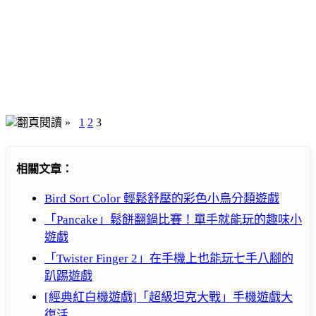
翻頁閱讀 »
1
2
3
相關文章：
Bird Sort Color 輕鬆舒壓的彩色小鳥分類遊戲
「Pancake」鬆餅翻鍋比賽！單手就能玩的趣味小
遊戲
「Twister Finger 2」在手機上也能玩七手八腳的
趴踢遊戲
[經典紅白機遊戲]「超級坦克大戰」手機遊戲大
復活