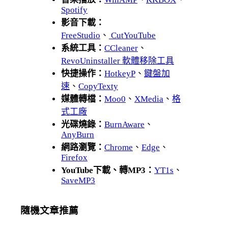
Spotify
影音下載：
FreeStudio
、
CutYouTube
系統工具：
CCleaner
、
RevoUninstaller 軟體移除工具
快捷操作：
HotkeyP
、
鍵盤加
速
、
CopyTexty
媒體轉檔：
Moo0
、
XMedia
、
格
式工廠
光碟燒錄：
BurnAware
、
AnyBurn
網路瀏覽：
Chrome
、
Edge
、
Firefox
YouTube下載、轉MP3：
YT1s
、
SaveMP3
隨機文章推薦