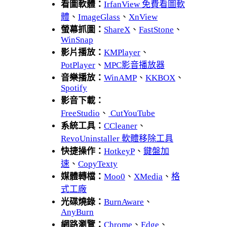
看圖軟體：
IrfanView 免費看圖軟
體
、
ImageGlass
、
XnView
螢幕抓圖：
ShareX
、
FastStone
、
WinSnap
影片播放：
KMPlayer
、
PotPlayer
、
MPC影音播放器
音樂播放：
WinAMP
、
KKBOX
、
Spotify
影音下載：
FreeStudio
、
CutYouTube
系統工具：
CCleaner
、
RevoUninstaller 軟體移除工具
快捷操作：
HotkeyP
、
鍵盤加
速
、
CopyTexty
媒體轉檔：
Moo0
、
XMedia
、
格
式工廠
光碟燒錄：
BurnAware
、
AnyBurn
網路瀏覽：
Chrome
、
Edge
、