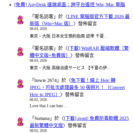
[免費] AnyDesk 遠端桌面：跨平台遙控 Win, Mac 電腦
「
匿名訪客
」於〈
LINE 電腦版官方下載 2026 最
新版（Win+Mac 版）
〉發佈留言
08-03, 2026
東京・大阪 日本女生預約指南 認準 千夏…
「
匿名訪客
」於〈
[下載] WinRAR 壓縮軟體（繁
體中文版+免費版）
〉發佈留言
08-03, 2026
東京・大阪 高級派遣サービス 【千夏の伊…
「
bowie 2674
」於〈
免下載！線上 Heic 轉
JPEG，可批次處理最多 50 張照片！（Convert
Heic to JPEG）
〉發佈留言
08-02, 2026
Love that I can batc…
「
Sumana
」於〈
[下載] avast! 免費防毒軟體 2025
最新繁體中文版
〉發佈留言
08-02, 2026