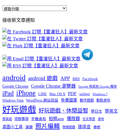
全
部
接收新文章通知
文
章
分
類
android
android 遊戲
APP
BBS
Facebook
Google Chrome 瀏覽器
Google Chrome
Google 與其他 Google 應用
iPhone
iPad
PDF
widget
LINE
Mac OS X
Windows 7
免費圖庫
Windows Vista
WordPress 網站架設
動作遊戲
動態桌布
好玩遊戲
好玩遊戲、休閒益智
學英文
學日文
播放器
拍照app
待辦事項
手機桌布
學英語
日文學習
桌布
照片編輯
桌面小工具
環境音
濾鏡
療癒
物理遊戲