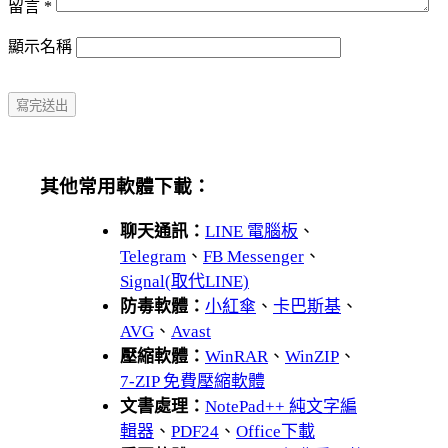
留言
*
顯示名稱
其他常用軟體下載：
聊天通訊：
LINE 電腦板
、
Telegram
、
FB Messenger
、
Signal(取代LINE)
防毒軟體：
小紅傘
、
卡巴斯基
、
AVG
、
Avast
壓縮軟體：
WinRAR
、
WinZIP
、
7-ZIP 免費壓縮軟體
文書處理：
NotePad++ 純文字編
輯器
、
PDF24
、
Office下載