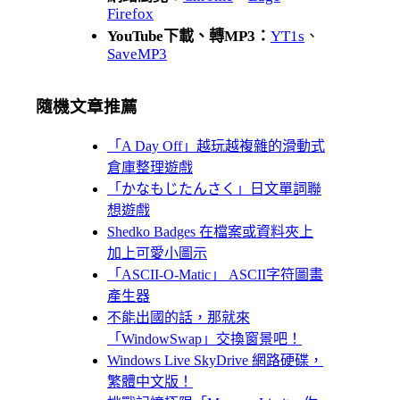
Firefox
YouTube下載、轉MP3：
YT1s
、
SaveMP3
隨機文章推薦
「A Day Off」越玩越複雜的滑動式
倉庫整理遊戲
「かなもじたんさく」日文單詞聯
想遊戲
Shedko Badges 在檔案或資料夾上
加上可愛小圖示
「ASCII-O-Matic」 ASCII字符圖畫
產生器
不能出國的話，那就來
「WindowSwap」交換窗景吧！
Windows Live SkyDrive 網路硬碟，
繁體中文版！