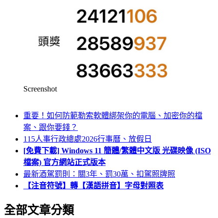
Screenshot
重要！如何防範勒索軟體綁架你的電腦、加密你的檔
案、跟你要錢？
115人事行政總處2026行事曆、放假日
[免費下載] Windows 11 簡體/繁體中文版 光碟映像 (ISO
檔案) 官方網站正式版本
最新酒駕罰則：關3年、罰30萬、扣駕照牌照
【注音符號】轉【漢語拼音】字母對照表
全部文章分類