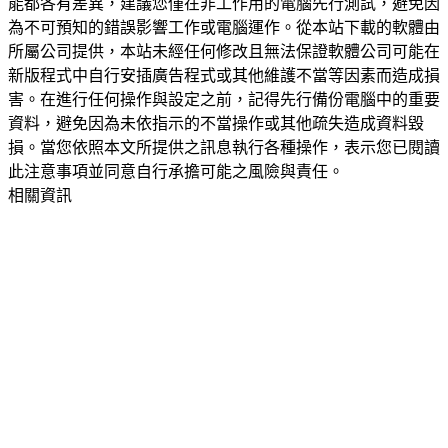
能都各有差異，建議您僅在非工作用的電腦先行測試，避免因
為不可預知的錯誤影響工作或電腦運作。從本站下載的軟體由
所屬公司提供，本站未經任何修改且無法保證軟體公司可能在
新版程式中自行安插廣告程式或其他維護不當等因素而造成損
害。在進行任何操作與設定之前，記得先行備份電腦中的重要
資料，避免因為未依指示的不當操作或其他疏失造成資料毀
損。當您依照本文所提供之訊息執行各種操作，表示您已閱讀
此注意事項並同意自行承擔可能之風險與責任。
相關資訊