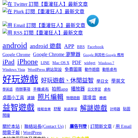
分
類
android
android 遊戲
APP
BBS
Facebook
Google Chrome 瀏覽器
Google Chrome
Google 與其他 Google 應用
iPhone
iPad
PDF
widget
LINE
Mac OS X
Windows 7
免費圖庫
Windows Vista
WordPress 網站架設
動作遊戲
動態桌布
好玩遊戲
好玩遊戲、休閒益智
學英文
學日文
播放器
拍照app
待辦事項
手機桌布
學英語
日文學習
桌布
照片編輯
桌面小工具
環境音
濾鏡
療癒
物理遊戲
益智遊戲
解謎遊戲
舒壓
貼圖
計時器
睡眠音樂
英語學習
鬧鐘
關於本站
|
聯絡站長(Contact Us)
|
廣告刊登
|
訂閱新文章
/
用 Email
閱電子報
|
WordPress