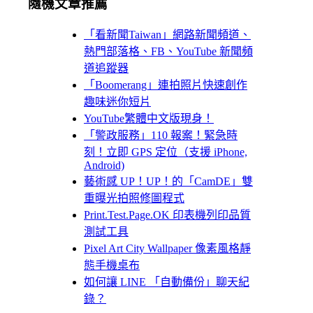
隨機文章推薦
「看新聞Taiwan」網路新聞頻道、
熱門部落格、FB、YouTube 新聞頻
道追蹤器
「Boomerang」連拍照片快速創作
趣味迷你短片
YouTube繁體中文版現身！
「警政服務」110 報案！緊急時
刻！立即 GPS 定位（支援 iPhone,
Android)
藝術感 UP！UP！的「CamDE」雙
重曝光拍照修圖程式
Print.Test.Page.OK 印表機列印品質
測試工具
Pixel Art City Wallpaper 像素風格靜
態手機桌布
如何讓 LINE 「自動備份」聊天紀
錄？