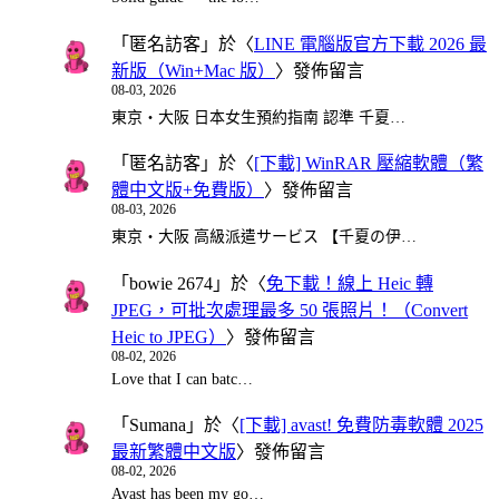
「
匿名訪客
」於〈
LINE 電腦版官方下載 2026 最
新版（Win+Mac 版）
〉發佈留言
08-03, 2026
東京・大阪 日本女生預約指南 認準 千夏…
「
匿名訪客
」於〈
[下載] WinRAR 壓縮軟體（繁
體中文版+免費版）
〉發佈留言
08-03, 2026
東京・大阪 高級派遣サービス 【千夏の伊…
「
bowie 2674
」於〈
免下載！線上 Heic 轉
JPEG，可批次處理最多 50 張照片！（Convert
Heic to JPEG）
〉發佈留言
08-02, 2026
Love that I can batc…
「
Sumana
」於〈
[下載] avast! 免費防毒軟體 2025
最新繁體中文版
〉發佈留言
08-02, 2026
Avast has been my go…