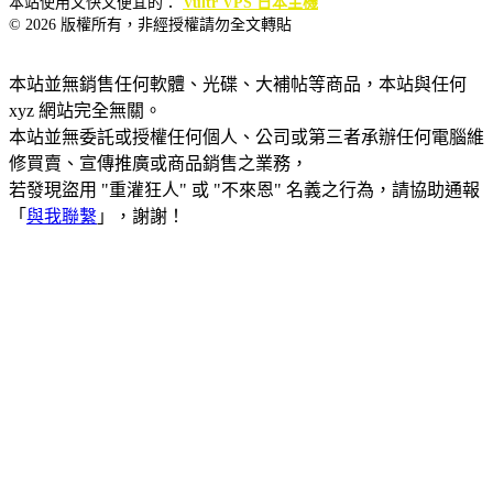
本站使用又快又便宜的：
Vultr VPS 日本主機
© 2026 版權所有，非經授權請勿全文轉貼
本站並無銷售任何軟體、光碟、大補帖等商品，本站與任何
xyz 網站完全無關。
本站並無委託或授權任何個人、公司或第三者承辦任何電腦維
修買賣、宣傳推廣或商品銷售之業務，
若發現盜用 "重灌狂人" 或 "不來恩" 名義之行為，請協助通報
「
與我聯繫
」，謝謝！