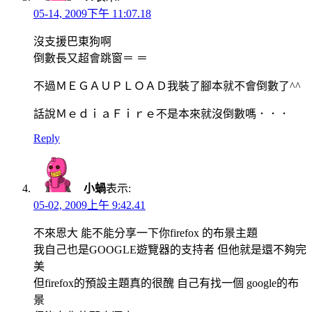
05-14, 2009下午 11:07.18
沒支援巴東狗啊
倒數長又超會跳窗＝ ＝
不過ＭＥＧＡＵＰＬＯＡＤ我裝了腳本就不會倒數了^^
話說ＭｅｄｉａＦｉｒｅ不是本來就沒倒數嗎．．．
Reply
小蝸
表示:
05-02, 2009上午 9:42.41
不來恩大 能不能分享一下你firefox 的布景主題
我自己也是GOOGLE遊覽器的支持者 但他就是還不夠完
美
但firefox的預設主題真的很醜 自己有找一個 google的布
景