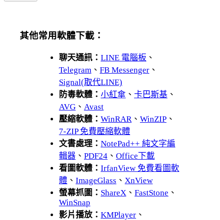
其他常用軟體下載：
聊天通訊：
LINE 電腦板
、
Telegram
、
FB Messenger
、
Signal(取代LINE)
防毒軟體：
小紅傘
、
卡巴斯基
、
AVG
、
Avast
壓縮軟體：
WinRAR
、
WinZIP
、
7-ZIP 免費壓縮軟體
文書處理：
NotePad++ 純文字編
輯器
、
PDF24
、
Office下載
看圖軟體：
IrfanView 免費看圖軟
體
、
ImageGlass
、
XnView
螢幕抓圖：
ShareX
、
FastStone
、
WinSnap
影片播放：
KMPlayer
、