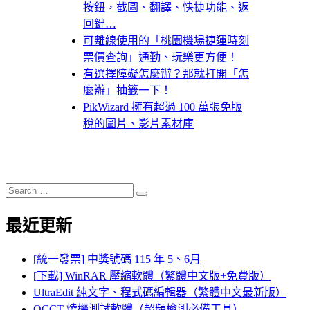
按鈕，截圖、翻譯、快捷功能、返
回鍵…
可離線使用的「桃園機場捷運時刻
票價查詢」通勤、玩樂更方便！
有選擇障礙怎麼辦？那就打開「怎
麼辦」抽籤一下！
PikWizard 擁有超過 100 萬張免版
稅的圖片、影片素材庫
Search
Search
for:
最近更新
[統一發票] 中獎號碼 115 年 5、6月
[下載] WinRAR 壓縮軟體（繁體中文版+免費版）
UltraEdit 純文字、程式碼編輯器（繁體中文最新版）
OCCT 燒機測試軟體（超頻檢測必備工具）