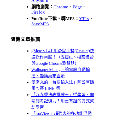
AnyBurn
網路瀏覽：
Chrome
、
Edge
、
Firefox
YouTube下載、轉MP3：
YT1s
、
SaveMP3
隨機文章推薦
gMote v1.41 用滑鼠手勢(Gesture)快
速操作電腦！（支援IE、檔案總管
與Google Chrome瀏覽器）
Wallpaper Manager 讓電腦自動輪
播、變換桌布圖示
愛歹丸的「台語輸入法」阿公阿媽
馬ㄟ賽 LINE 啊！
「九九乘法表挑戰王」從學習、闖
關到考記憶力！用更有趣的方式幫
助學習！
「fooView」超強大的多功能浮動