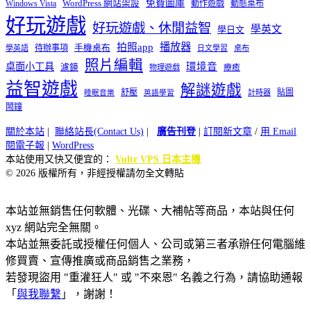
免費圖庫
Windows Vista
WordPress 網站架設
動作遊戲
動態桌布
好玩遊戲
好玩遊戲、休閒益智
學英文
學日文
播放器
拍照app
待辦事項
手機桌布
學英語
日文學習
桌布
照片編輯
桌面小工具
環境音
濾鏡
療癒
物理遊戲
益智遊戲
解謎遊戲
舒壓
貼圖
計時器
睡眠音樂
英語學習
鬧鐘
關於本站
|
聯絡站長(Contact Us)
|
廣告刊登
|
訂閱新文章
/
用 Email
閱電子報
|
WordPress
本站使用又快又便宜的：
Vultr VPS 日本主機
© 2026 版權所有，非經授權請勿全文轉貼
本站並無銷售任何軟體、光碟、大補帖等商品，本站與任何
xyz 網站完全無關。
本站並無委託或授權任何個人、公司或第三者承辦任何電腦維
修買賣、宣傳推廣或商品銷售之業務，
若發現盜用 "重灌狂人" 或 "不來恩" 名義之行為，請協助通報
「
與我聯繫
」，謝謝！