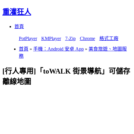
重灌狂人
Menu
Skip
首頁
to
content
PotPlayer
KMPlayer
7-Zip
Chrome
格式工廠
首頁
»
手機：Android 安卓 App
»
美食旅遊、地圖服
務
[行人專用]「toWALK 街景導航」可儲存
離線地圖