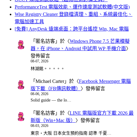
PerformanceTest 電腦效能、運作速度測試軟體(中文版)
Wise Registry Cleaner 登錄檔清理、重組、系統最佳化、
電腦加速工具
[免費] AnyDesk 遠端桌面：跨平台遙控 Win, Mac 電腦
「
匿名訪客
」於〈
Windows Phone 7.5 芒果模擬
器，在 iPhone、Android 中試用 WP 手機介面
〉
發佈留言
08-07, 2026
林湖銘。。。。。
「
Michael Carter
」於〈
Facebook Messenger 電腦
版下載（FB傳訊軟體）
〉發佈留言
08-06, 2026
Solid guide — the lo…
「
匿名訪客
」於〈
LINE 電腦版官方下載 2026 最
新版（Win+Mac 版）
〉發佈留言
08-03, 2026
東京・大阪 日本女生預約指南 認準 千夏…