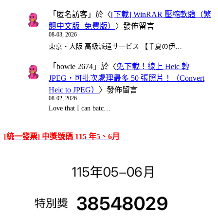
「
匿名訪客
」於〈
[下載] WinRAR 壓縮軟體（繁
體中文版+免費版）
〉發佈留言
08-03, 2026
東京・大阪 高級派遣サービス 【千夏の伊…
「
bowie 2674
」於〈
免下載！線上 Heic 轉
JPEG，可批次處理最多 50 張照片！（Convert
Heic to JPEG）
〉發佈留言
08-02, 2026
Love that I can batc…
[統一發票] 中獎號碼 115 年5、6月