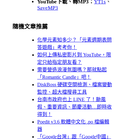
YouTube下載、轉MP3：
YT1s
、
SaveMP3
隨機文章推薦
化學元素知多少？「元素週期表問
答遊戲」考考你！
如何上傳私密影片到 YouTube，限
定只給指定朋友看？
需要營造浪漫氛圍嗎？那就點起
「Romantic Candle」吧！
DiskBoss 硬碟空間檢測、檔案變動
監控、超大檔搜尋工具
台南市政府也上 LINE 了！颱風
假、重要資訊、節慶活動…即時收
得到！
Poedit v3.6 軟體中文化 .po 檔編輯
器
「Google台灣」跟「Google中國」