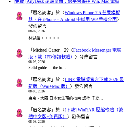
[免費] AnyDesk 遠端桌面：跨平台遙控 Win, Mac 電腦
「
匿名訪客
」於〈
Windows Phone 7.5 芒果模擬
器，在 iPhone、Android 中試用 WP 手機介面
〉
發佈留言
08-07, 2026
林湖銘。。。。。
「
Michael Carter
」於〈
Facebook Messenger 電腦
版下載（FB傳訊軟體）
〉發佈留言
08-06, 2026
Solid guide — the lo…
「
匿名訪客
」於〈
LINE 電腦版官方下載 2026 最
新版（Win+Mac 版）
〉發佈留言
08-03, 2026
東京・大阪 日本女生預約指南 認準 千夏…
「
匿名訪客
」於〈
[下載] WinRAR 壓縮軟體（繁
體中文版+免費版）
〉發佈留言
08-03, 2026