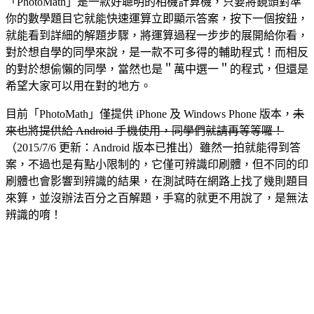
「PhotoMath」是一款好聰明的相機計算機，只要將鏡頭對準
你的數學題目它就能快速運算立即顯示答案，按下一個按鈕，
就能看到詳細的解題步驟，將運算過程一步步的展開給你看，
對於想自學的同學來說，是一款不可多得的輔助程式！而相反
的對於想偷懶的同學，當然也是＂萬中選一＂的程式，但還是
希望大家可以用在對的地方。
目前「PhotoMath」僅提供 iPhone 及 Windows Phone 版本，
未
來也將提供給 Android 手機使用，同學們就請再等等囉！
（2015/7/6 更新：Android 版本已推出）雖然一拍就能得到答
案，不過也是有點小限制的，它僅可辨識印刷體，但不同的印
刷體也會影響到辨識的結果，在測試時在網路上找了幾則題目
來算，並沒辦法百分之百解題，手寫的就更不用說了，是無法
辨識的唷！