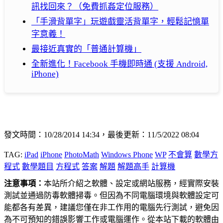
訊找回來？（免費抓姦定位服務）
「手滑背單字」玩遊戲靈活背單字，輕鬆記憶單
字意義！
最接近真實的「普通計算機」
全新進化！Facebook 手機即時通 (支援 Android,
iPhone)
發文時間：10/28/2014 14:34，最後更新：11/5/2022 08:04
TAG:
iPad
iPhone
PhotoMath
Windows Phone
WP
不會算
數學方
程式
數學題目
方程式
答案
解題
解題高手
計算機
注意事項：
本站所介紹之軟體、設定或網站服務，經實際安裝
測試並通過防毒軟體掃毒。但因為不同電腦環境與軟體設定可
能都各有差異，建議您僅在非工作用的電腦先行測試，避免因
為不可預知的錯誤影響工作或電腦運作。從本站下載的軟體由