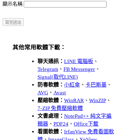
顯示名稱
其他常用軟體下載：
聊天通訊：
LINE 電腦板
、
Telegram
、
FB Messenger
、
Signal(取代LINE)
防毒軟體：
小紅傘
、
卡巴斯基
、
AVG
、
Avast
壓縮軟體：
WinRAR
、
WinZIP
、
7-ZIP 免費壓縮軟體
文書處理：
NotePad++ 純文字編
輯器
、
PDF24
、
Office下載
看圖軟體：
IrfanView 免費看圖軟
體
、
ImageGlass
、
XnView