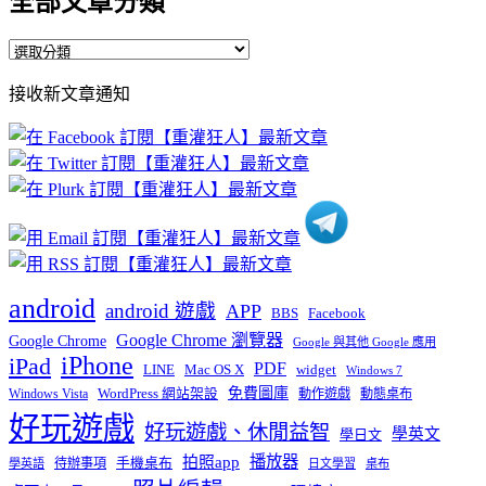
全部文章分類
全
部
接收新文章通知
文
章
分
類
android
android 遊戲
APP
BBS
Facebook
Google Chrome 瀏覽器
Google Chrome
Google 與其他 Google 應用
iPhone
iPad
PDF
widget
LINE
Mac OS X
Windows 7
免費圖庫
Windows Vista
WordPress 網站架設
動作遊戲
動態桌布
好玩遊戲
好玩遊戲、休閒益智
學英文
學日文
播放器
拍照app
待辦事項
手機桌布
學英語
日文學習
桌布