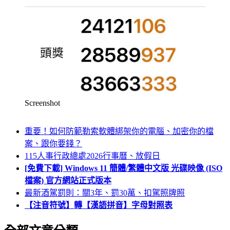
Screenshot
重要！如何防範勒索軟體綁架你的電腦、加密你的檔
案、跟你要錢？
115人事行政總處2026行事曆、放假日
[免費下載] Windows 11 簡體/繁體中文版 光碟映像 (ISO
檔案) 官方網站正式版本
最新酒駕罰則：關3年、罰30萬、扣駕照牌照
【注音符號】轉【漢語拼音】字母對照表