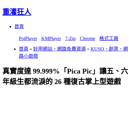
重灌狂人
Menu
Skip
首頁
to
content
PotPlayer
KMPlayer
7-Zip
Chrome
格式工廠
首頁
»
好用網站、網路免費資源
»
KUSO、創意、網
路小遊戲
真實度達 99.999%「Pica Pic」讓五、六
年級生都流淚的 26 種復古掌上型遊戲