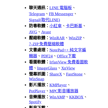
聊天通訊：
LINE 電腦板
、
Telegram
、
FB Messenger
、
Signal(取代LINE)
防毒軟體：
小紅傘
、
卡巴斯基
、
AVG
、
Avast
壓縮軟體：
WinRAR
、
WinZIP
、
7-ZIP 免費壓縮軟體
文書處理：
NotePad++ 純文字編
輯器
、
PDF24
、
Office下載
看圖軟體：
IrfanView 免費看圖軟
體
、
ImageGlass
、
XnView
螢幕抓圖：
ShareX
、
FastStone
、
WinSnap
影片播放：
KMPlayer
、
PotPlayer
、
MPC影音播放器
音樂播放：
WinAMP
、
KKBOX
、
Spotify
影音下載：