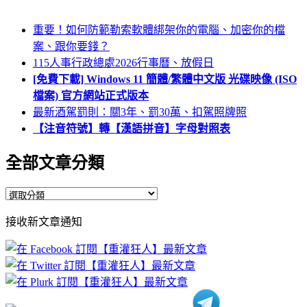
重要！如何防範勒索軟體綁架你的電腦、加密你的檔
案、跟你要錢？
115人事行政總處2026行事曆、放假日
[免費下載] Windows 11 簡體/繁體中文版 光碟映像 (ISO
檔案) 官方網站正式版本
最新酒駕罰則：關3年、罰30萬、扣駕照牌照
【注音符號】轉【漢語拼音】字母對照表
全部文章分類
全
部
接收新文章通知
文
章
分
類