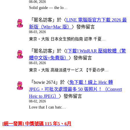
08-06, 2026
Solid guide — the lo…
「
匿名訪客
」於〈
LINE 電腦版官方下載 2026 最
新版（Win+Mac 版）
〉發佈留言
08-03, 2026
東京・大阪 日本女生預約指南 認準 千夏…
「
匿名訪客
」於〈
[下載] WinRAR 壓縮軟體（繁
體中文版+免費版）
〉發佈留言
08-03, 2026
東京・大阪 高級派遣サービス 【千夏の伊…
「
bowie 2674
」於〈
免下載！線上 Heic 轉
JPEG，可批次處理最多 50 張照片！（Convert
Heic to JPEG）
〉發佈留言
08-02, 2026
Love that I can batc…
[統一發票] 中獎號碼 115 年5、6月