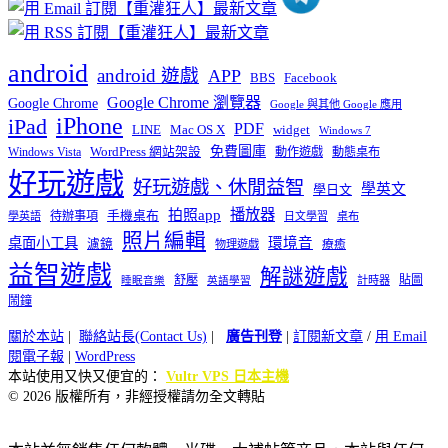
android
android 遊戲
APP
BBS
Facebook
Google Chrome 瀏覽器
Google Chrome
Google 與其他 Google 應用
iPhone
iPad
PDF
widget
LINE
Mac OS X
Windows 7
免費圖庫
Windows Vista
WordPress 網站架設
動作遊戲
動態桌布
好玩遊戲
好玩遊戲、休閒益智
學英文
學日文
播放器
拍照app
待辦事項
手機桌布
學英語
日文學習
桌布
照片編輯
桌面小工具
環境音
濾鏡
療癒
物理遊戲
益智遊戲
解謎遊戲
舒壓
貼圖
計時器
睡眠音樂
英語學習
鬧鐘
關於本站
|
聯絡站長(Contact Us)
|
廣告刊登
|
訂閱新文章
/
用 Email
閱電子報
|
WordPress
本站使用又快又便宜的：
Vultr VPS 日本主機
© 2026 版權所有，非經授權請勿全文轉貼