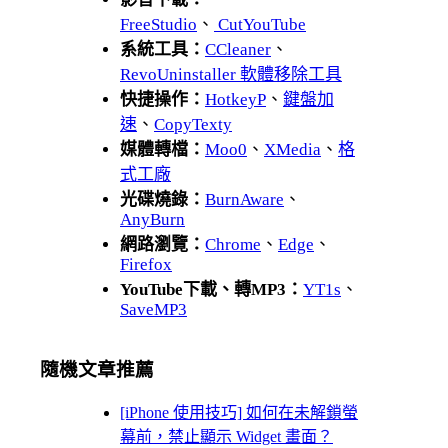
FreeStudio
、
CutYouTube
系統工具：
CCleaner
、
RevoUninstaller 軟體移除工具
快捷操作：
HotkeyP
、
鍵盤加
速
、
CopyTexty
媒體轉檔：
Moo0
、
XMedia
、
格
式工廠
光碟燒錄：
BurnAware
、
AnyBurn
網路瀏覽：
Chrome
、
Edge
、
Firefox
YouTube下載、轉MP3：
YT1s
、
SaveMP3
隨機文章推薦
[iPhone 使用技巧] 如何在未解鎖螢
幕前，禁止顯示 Widget 畫面？