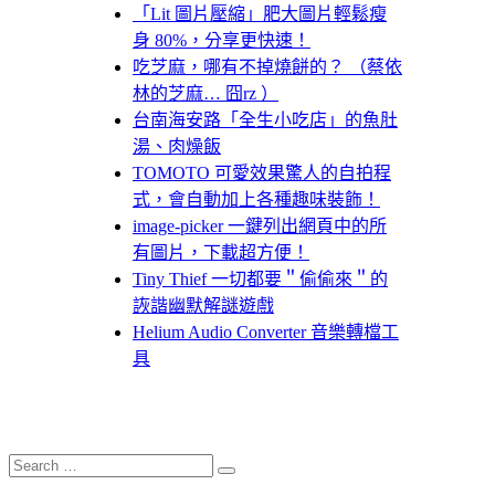
「Lit 圖片壓縮」肥大圖片輕鬆瘦
身 80%，分享更快速！
吃芝麻，哪有不掉燒餅的？ （蔡依
林的芝麻… 囧rz ）
台南海安路「全生小吃店」的魚肚
湯、肉燥飯
TOMOTO 可愛效果驚人的自拍程
式，會自動加上各種趣味裝飾！
image-picker 一鍵列出網頁中的所
有圖片，下載超方便！
Tiny Thief 一切都要＂偷偷來＂的
詼諧幽默解謎遊戲
Helium Audio Converter 音樂轉檔工
具
Search
Search
for: