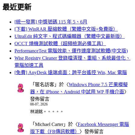
最近更新
[統一發票] 中獎號碼 115 年 5、6月
[下載] WinRAR 壓縮軟體（繁體中文版+免費版）
UltraEdit 純文字、程式碼編輯器（繁體中文最新版）
OCCT 燒機測試軟體（超頻檢測必備工具）
PerformanceTest 電腦效能、運作速度測試軟體(中文版)
Wise Registry Cleaner 登錄檔清理、重組、系統最佳化、
電腦加速工具
[免費] AnyDesk 遠端桌面：跨平台遙控 Win, Mac 電腦
「
匿名訪客
」於〈
Windows Phone 7.5 芒果模擬
器，在 iPhone、Android 中試用 WP 手機介面
〉
發佈留言
08-07, 2026
林湖銘。。。。。
「
Michael Carter
」於〈
Facebook Messenger 電腦
版下載（FB傳訊軟體）
〉發佈留言