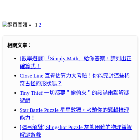
翻頁閱讀 »
1
2
相關文章：
[數學遊戲]「Simply Math」給你答案，請列出正
確算式！
Close Line 直覺估算力大考驗！你能完封這些稀
奇古怪的形狀嗎？
Tiny Thief 一切都要＂偷偷來＂的詼諧幽默解謎
遊戲
Star Battle Puzzle 星星數獨，考驗你的邏輯推理
能力！
[彈弓解謎] Slingshot Puzzle 灰熊困難的物理益智
解謎遊戲