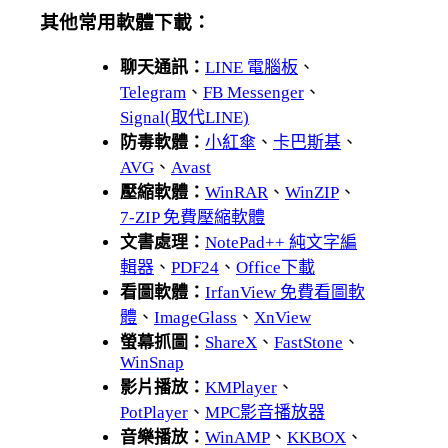
其他常用軟體下載：
聊天通訊：
LINE 電腦板
、
Telegram
、
FB Messenger
、
Signal(取代LINE)
防毒軟體：
小紅傘
、
卡巴斯基
、
AVG
、
Avast
壓縮軟體：
WinRAR
、
WinZIP
、
7-ZIP 免費壓縮軟體
文書處理：
NotePad++ 純文字編
輯器
、
PDF24
、
Office下載
看圖軟體：
IrfanView 免費看圖軟
體
、
ImageGlass
、
XnView
螢幕抓圖：
ShareX
、
FastStone
、
WinSnap
影片播放：
KMPlayer
、
PotPlayer
、
MPC影音播放器
音樂播放：
WinAMP
、
KKBOX
、