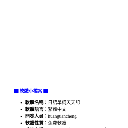
▇ 軟體小檔案 ▇
軟體名稱：
日語單詞天天記
軟體語言：
繁體中文
開發人員：
huangtiancheng
軟體性質：
免費軟體