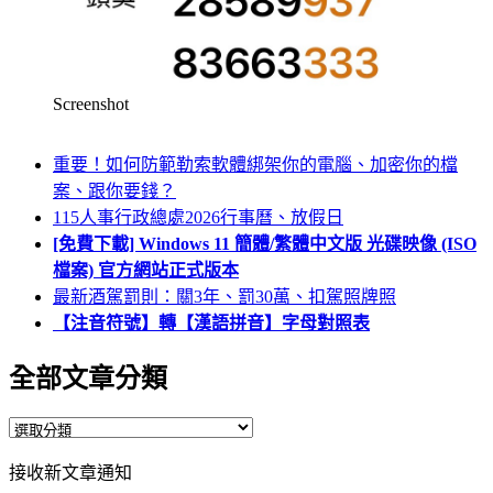
Screenshot
重要！如何防範勒索軟體綁架你的電腦、加密你的檔
案、跟你要錢？
115人事行政總處2026行事曆、放假日
[免費下載] Windows 11 簡體/繁體中文版 光碟映像 (ISO
檔案) 官方網站正式版本
最新酒駕罰則：關3年、罰30萬、扣駕照牌照
【注音符號】轉【漢語拼音】字母對照表
全部文章分類
全
部
接收新文章通知
文