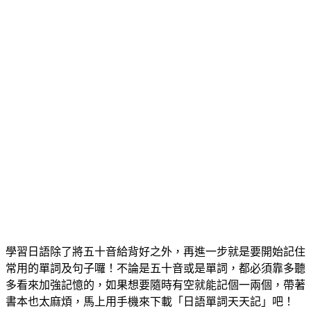
學習日語除了將五十音給背好之外，再進一步就是要開始記住
常用的單詞及句子囉！不論是五十音或是單詞，都必須靠多聽
多看來加強記憶的，如果想要隨時有空就能記個一兩個，帶著
書本也太麻煩，馬上用手機來下載「日語單詞天天記」吧！