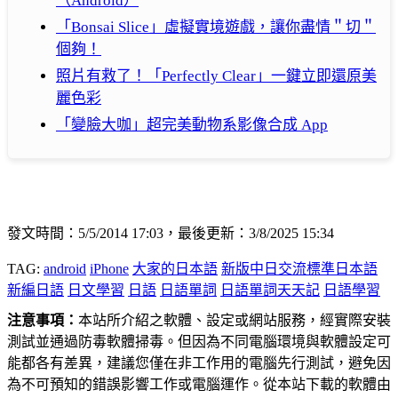
（Android）
「Bonsai Slice」虛擬實境遊戲，讓你盡情＂切＂
個夠！
照片有救了！「Perfectly Clear」一鍵立即還原美
麗色彩
「變臉大咖」超完美動物系影像合成 App
發文時間：5/5/2014 17:03，最後更新：3/8/2025 15:34
TAG:
android
iPhone
大家的日本語
新版中日交流標準日本語
新編日語
日文學習
日語
日語單詞
日語單詞天天記
日語學習
注意事項：
本站所介紹之軟體、設定或網站服務，經實際安裝
測試並通過防毒軟體掃毒。但因為不同電腦環境與軟體設定可
能都各有差異，建議您僅在非工作用的電腦先行測試，避免因
為不可預知的錯誤影響工作或電腦運作。從本站下載的軟體由