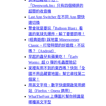
「Deepwork.fm」只有四個頻道的
超簡約收音機
Last App Switcher 在不同 App 間快
速切換
聚會就是要玩「Balloon Blast」看
誰的氣球先爆炸，輸了要懲罰唷！
[經典遊戲] 踩地雷 Minesweeper
Classic ~ 打發時間的好遊戲，不玩
嗎？（Android）
早起的蟲兒有蘋果吃！「Early
Worm」超 Q 彈的毛蟲歷險記
家裡有用不到的東西嗎？快到「全
國不用品藏寶地圖」幫它尋找第二
個家！
用英文字母、數字快速開啟常用網
站（Firefox、Opera 適用）
WhatTheFont 上傳圖片幫你辨識是
哪種英文字型