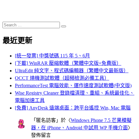
Search
Search
for:
最近更新
[統一發票] 中獎號碼 115 年 5、6月
[下載] WinRAR 壓縮軟體（繁體中文版+免費版）
UltraEdit 純文字、程式碼編輯器（繁體中文最新版）
OCCT 燒機測試軟體（超頻檢測必備工具）
PerformanceTest 電腦效能、運作速度測試軟體(中文版)
Wise Registry Cleaner 登錄檔清理、重組、系統最佳化、
電腦加速工具
[免費] AnyDesk 遠端桌面：跨平台遙控 Win, Mac 電腦
「
匿名訪客
」於〈
Windows Phone 7.5 芒果模擬
器，在 iPhone、Android 中試用 WP 手機介面
〉
發佈留言