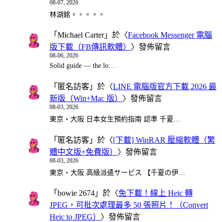
08-07, 2026
林湖銘。。。。。
「
Michael Carter
」於〈
Facebook Messenger 電腦
版下載（FB傳訊軟體）
〉發佈留言
08-06, 2026
Solid guide — the lo…
「
匿名訪客
」於〈
LINE 電腦版官方下載 2026 最
新版（Win+Mac 版）
〉發佈留言
08-03, 2026
東京・大阪 日本女生預約指南 認準 千夏…
「
匿名訪客
」於〈
[下載] WinRAR 壓縮軟體（繁
體中文版+免費版）
〉發佈留言
08-03, 2026
東京・大阪 高級派遣サービス 【千夏の伊…
「
bowie 2674
」於〈
免下載！線上 Heic 轉
JPEG，可批次處理最多 50 張照片！（Convert
Heic to JPEG）
〉發佈留言