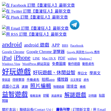
章
分
類
android
android 遊戲
APP
BBS
Facebook
Google Chrome 瀏覽器
Google Chrome
Google 與其他 Google 應用
iPhone
iPad
PDF
widget
LINE
Mac OS X
Windows 7
免費圖庫
Windows Vista
WordPress 網站架設
動作遊戲
動態桌布
好玩遊戲
好玩遊戲、休閒益智
學英文
學日文
播放器
拍照app
待辦事項
手機桌布
學英語
日文學習
桌布
照片編輯
桌面小工具
環境音
濾鏡
療癒
物理遊戲
益智遊戲
解謎遊戲
舒壓
貼圖
計時器
睡眠音樂
英語學習
鬧鐘
關於本站
|
聯絡站長(Contact Us)
|
廣告刊登
|
訂閱新文章
/
用 Email