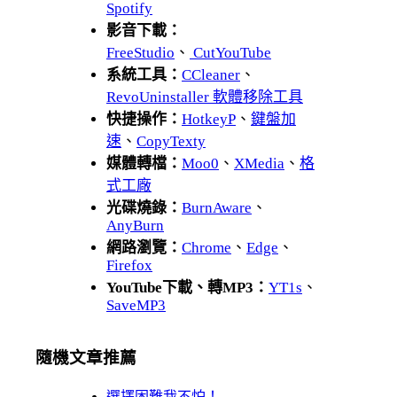
Spotify
影音下載：
FreeStudio
、
CutYouTube
系統工具：
CCleaner
、
RevoUninstaller 軟體移除工具
快捷操作：
HotkeyP
、
鍵盤加
速
、
CopyTexty
媒體轉檔：
Moo0
、
XMedia
、
格
式工廠
光碟燒錄：
BurnAware
、
AnyBurn
網路瀏覽：
Chrome
、
Edge
、
Firefox
YouTube下載、轉MP3：
YT1s
、
SaveMP3
隨機文章推薦
選擇困難我不怕！