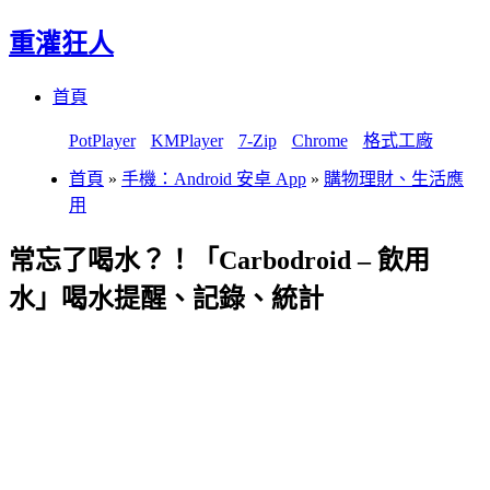
重灌狂人
Menu
Skip
首頁
to
content
PotPlayer
KMPlayer
7-Zip
Chrome
格式工廠
首頁
»
手機：Android 安卓 App
»
購物理財、生活應
用
常忘了喝水？！「Carbodroid – 飲用
水」喝水提醒、記錄、統計