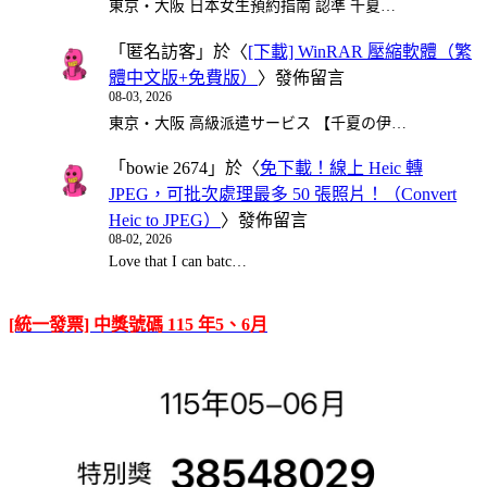
東京・大阪 日本女生預約指南 認準 千夏…
「
匿名訪客
」於〈
[下載] WinRAR 壓縮軟體（繁
體中文版+免費版）
〉發佈留言
08-03, 2026
東京・大阪 高級派遣サービス 【千夏の伊…
「
bowie 2674
」於〈
免下載！線上 Heic 轉
JPEG，可批次處理最多 50 張照片！（Convert
Heic to JPEG）
〉發佈留言
08-02, 2026
Love that I can batc…
[統一發票] 中獎號碼 115 年5、6月