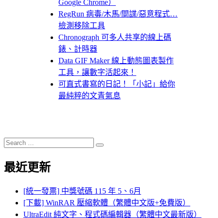
Google Chrome）
RegRun 病毒/木馬/間諜/惡意程式…
檢測移除工具
Chronograph 可多人共享的線上碼
錶、計時器
Data GIF Maker 線上動態圖表製作
工具，讓數字活起來！
可直式書寫的日記！「小記」給你
最純粹的文青氣息
Search
Search
for:
最近更新
[統一發票] 中獎號碼 115 年 5、6月
[下載] WinRAR 壓縮軟體（繁體中文版+免費版）
UltraEdit 純文字、程式碼編輯器（繁體中文最新版）