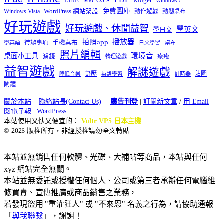
widget
LINE
Mac OS X
Windows 7
免費圖庫
Windows Vista
WordPress 網站架設
動作遊戲
動態桌布
好玩遊戲
好玩遊戲、休閒益智
學英文
學日文
播放器
拍照app
待辦事項
手機桌布
學英語
日文學習
桌布
照片編輯
桌面小工具
環境音
濾鏡
療癒
物理遊戲
益智遊戲
解謎遊戲
舒壓
貼圖
計時器
睡眠音樂
英語學習
鬧鐘
關於本站
|
聯絡站長(Contact Us)
|
廣告刊登
|
訂閱新文章
/
用 Email
閱電子報
|
WordPress
本站使用又快又便宜的：
Vultr VPS 日本主機
© 2026 版權所有，非經授權請勿全文轉貼
本站並無銷售任何軟體、光碟、大補帖等商品，本站與任何
xyz 網站完全無關。
本站並無委託或授權任何個人、公司或第三者承辦任何電腦維
修買賣、宣傳推廣或商品銷售之業務，
若發現盜用 "重灌狂人" 或 "不來恩" 名義之行為，請協助通報
「
與我聯繫
」，謝謝！