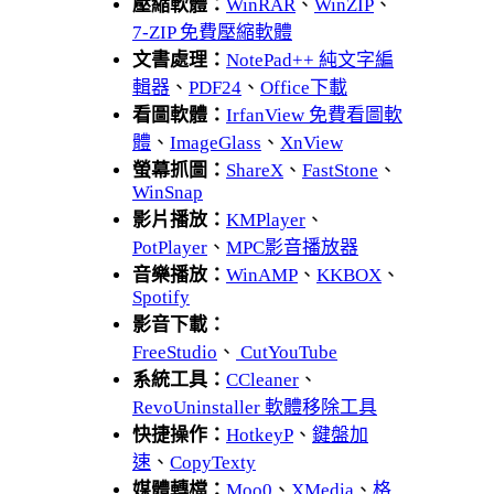
壓縮軟體：
WinRAR
、
WinZIP
、
7-ZIP 免費壓縮軟體
文書處理：
NotePad++ 純文字編
輯器
、
PDF24
、
Office下載
看圖軟體：
IrfanView 免費看圖軟
體
、
ImageGlass
、
XnView
螢幕抓圖：
ShareX
、
FastStone
、
WinSnap
影片播放：
KMPlayer
、
PotPlayer
、
MPC影音播放器
音樂播放：
WinAMP
、
KKBOX
、
Spotify
影音下載：
FreeStudio
、
CutYouTube
系統工具：
CCleaner
、
RevoUninstaller 軟體移除工具
快捷操作：
HotkeyP
、
鍵盤加
速
、
CopyTexty
媒體轉檔：
Moo0
、
XMedia
、
格