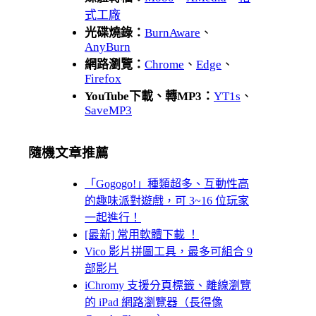
式工廠
光碟燒錄：
BurnAware
、
AnyBurn
網路瀏覽：
Chrome
、
Edge
、
Firefox
YouTube下載、轉MP3：
YT1s
、
SaveMP3
隨機文章推薦
「Gogogo!」種類超多、互動性高
的趣味派對遊戲，可 3~16 位玩家
一起進行！
[最新] 常用軟體下載 ！
Vico 影片拼圖工具，最多可組合 9
部影片
iChromy 支援分頁標籤、離線瀏覽
的 iPad 網路瀏覽器（長得像