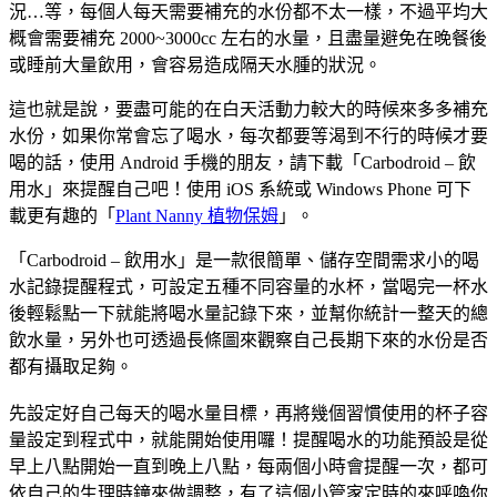
況…等，每個人每天需要補充的水份都不太一樣，不過平均大
概會需要補充 2000~3000cc 左右的水量，且盡量避免在晚餐後
或睡前大量飲用，會容易造成隔天水腫的狀況。
這也就是說，要盡可能的在白天活動力較大的時候來多多補充
水份，如果你常會忘了喝水，每次都要等渴到不行的時候才要
喝的話，使用 Android 手機的朋友，請下載「Carbodroid – 飲
用水」來提醒自己吧！使用 iOS 系統或 Windows Phone 可下
載更有趣的「
Plant Nanny 植物保姆
」。
「Carbodroid – 飲用水」是一款很簡單、儲存空間需求小的喝
水記錄提醒程式，可設定五種不同容量的水杯，當喝完一杯水
後輕鬆點一下就能將喝水量記錄下來，並幫你統計一整天的總
飲水量，另外也可透過長條圖來觀察自己長期下來的水份是否
都有攝取足夠。
先設定好自己每天的喝水量目標，再將幾個習慣使用的杯子容
量設定到程式中，就能開始使用囉！提醒喝水的功能預設是從
早上八點開始一直到晚上八點，每兩個小時會提醒一次，都可
依自己的生理時鐘來做調整，有了這個小管家定時的來呼喚你