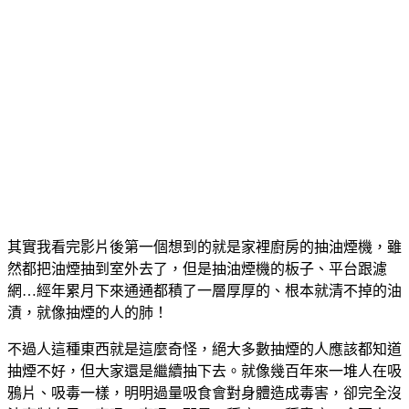
其實我看完影片後第一個想到的就是家裡廚房的抽油煙機，雖
然都把油煙抽到室外去了，但是抽油煙機的板子、平台跟濾
網…經年累月下來通通都積了一層厚厚的、根本就清不掉的油
漬，就像抽煙的人的肺！
不過人這種東西就是這麼奇怪，絕大多數抽煙的人應該都知道
抽煙不好，但大家還是繼續抽下去。就像幾百年來一堆人在吸
鴉片、吸毒一樣，明明過量吸食會對身體造成毒害，卻完全沒