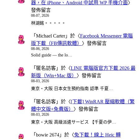
器，在 iPhone、Android 中試用 WP 手機介面
〉
發佈留言
08-07, 2026
林湖銘。。。。。
「
Michael Carter
」於〈
Facebook Messenger 電腦
版下載（FB傳訊軟體）
〉發佈留言
08-06, 2026
Solid guide — the lo…
「
匿名訪客
」於〈
LINE 電腦版官方下載 2026 最
新版（Win+Mac 版）
〉發佈留言
08-03, 2026
東京・大阪 日本女生預約指南 認準 千夏…
「
匿名訪客
」於〈
[下載] WinRAR 壓縮軟體（繁
體中文版+免費版）
〉發佈留言
08-03, 2026
東京・大阪 高級派遣サービス 【千夏の伊…
「
bowie 2674
」於〈
免下載！線上 Heic 轉