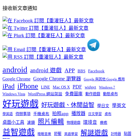
部
接收新文章通知
文
章
分
類
android
android 遊戲
APP
BBS
Facebook
Google Chrome 瀏覽器
Google Chrome
Google 與其他 Google 應用
iPhone
iPad
PDF
widget
LINE
Mac OS X
Windows 7
免費圖庫
Windows Vista
WordPress 網站架設
動作遊戲
動態桌布
好玩遊戲
好玩遊戲、休閒益智
學英文
學日文
播放器
拍照app
待辦事項
手機桌布
學英語
日文學習
桌布
照片編輯
桌面小工具
環境音
濾鏡
療癒
物理遊戲
益智遊戲
解謎遊戲
舒壓
貼圖
計時器
睡眠音樂
英語學習