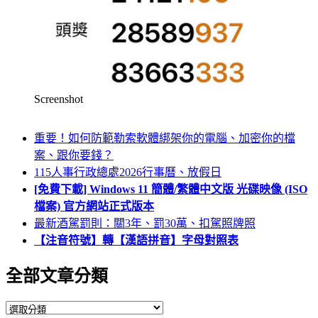
Screenshot
重要！如何防範勒索軟體綁架你的電腦、加密你的檔
案、跟你要錢？
115人事行政總處2026行事曆、放假日
[免費下載] Windows 11 簡體/繁體中文版 光碟映像 (ISO
檔案) 官方網站正式版本
最新酒駕罰則：關3年、罰30萬、扣駕照牌照
【注音符號】轉【漢語拼音】字母對照表
全部文章分類
全