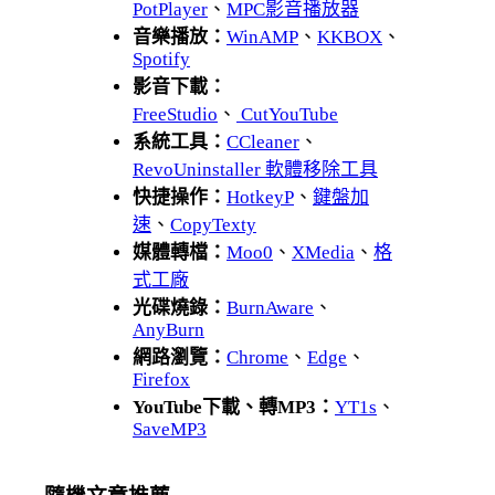
PotPlayer
、
MPC影音播放器
音樂播放：
WinAMP
、
KKBOX
、
Spotify
影音下載：
FreeStudio
、
CutYouTube
系統工具：
CCleaner
、
RevoUninstaller 軟體移除工具
快捷操作：
HotkeyP
、
鍵盤加
速
、
CopyTexty
媒體轉檔：
Moo0
、
XMedia
、
格
式工廠
光碟燒錄：
BurnAware
、
AnyBurn
網路瀏覽：
Chrome
、
Edge
、
Firefox
YouTube下載、轉MP3：
YT1s
、
SaveMP3