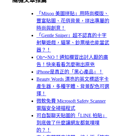
隨機文章推薦
「Mixoo 美圖拼貼」用時尚模版、
豐富貼圖、花俏背景，拼出專屬的
時尚與創意！
「Gentle Sniper」超不認真的十字
射擊遊戲，貓掌、鈔票槍也能當武
器？！
Oh～NO！通知欄冒出討人厭的廣
告！快來看看怎麼揪出原兇
iPhone是真正的「黑心產品」！
Beauty Words 漂亮的英文標語字卡
產生器，多種字體、背景配色可選
擇！
微軟免費 Microsoft Safety Scanner
電腦安全掃描程式
可自製聊天貼圖的「LINE 拍貼」
到底做了什麼讓網友都氣噗噗
的？！