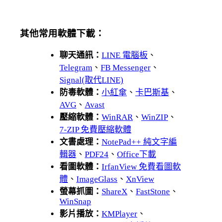
其他常用軟體下載：
聊天通訊：
LINE 電腦板
、
Telegram
、
FB Messenger
、
Signal(取代LINE)
防毒軟體：
小紅傘
、
卡巴斯基
、
AVG
、
Avast
壓縮軟體：
WinRAR
、
WinZIP
、
7-ZIP 免費壓縮軟體
文書處理：
NotePad++ 純文字編
輯器
、
PDF24
、
Office下載
看圖軟體：
IrfanView 免費看圖軟
體
、
ImageGlass
、
XnView
螢幕抓圖：
ShareX
、
FastStone
、
WinSnap
影片播放：
KMPlayer
、