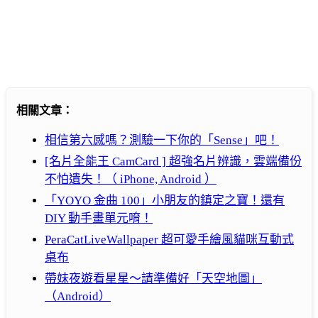
相關文章：
相信第六感嗎？測驗一下你的「Sense」吧！
[名片全能王 CamCard ] 超強名片辨識，雲端備份
不怕遺失！（ iPhone, Android ）
「YOYO 金曲 100」小朋友的鎮定之寶！還有
DIY 動手畫單元唷！
PeraCatLiveWallpaper 超可愛手繪風貓咪互動式
桌布
帶妹夜遊看星星～請準備好「天空地圖」
（Android）