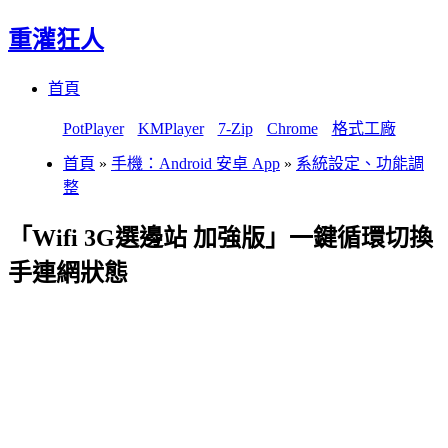
重灌狂人
Menu
Skip
首頁
to
content
PotPlayer
KMPlayer
7-Zip
Chrome
格式工廠
首頁
»
手機：Android 安卓 App
»
系統設定、功能調
整
「Wifi 3G選邊站 加強版」一鍵循環切換
手連網狀態