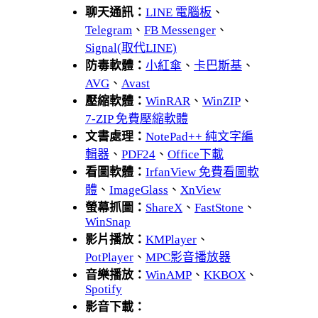
聊天通訊：
LINE 電腦板
、
Telegram
、
FB Messenger
、
Signal(取代LINE)
防毒軟體：
小紅傘
、
卡巴斯基
、
AVG
、
Avast
壓縮軟體：
WinRAR
、
WinZIP
、
7-ZIP 免費壓縮軟體
文書處理：
NotePad++ 純文字編
輯器
、
PDF24
、
Office下載
看圖軟體：
IrfanView 免費看圖軟
體
、
ImageGlass
、
XnView
螢幕抓圖：
ShareX
、
FastStone
、
WinSnap
影片播放：
KMPlayer
、
PotPlayer
、
MPC影音播放器
音樂播放：
WinAMP
、
KKBOX
、
Spotify
影音下載：