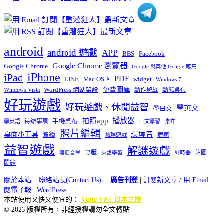
android
android 遊戲
APP
BBS
Facebook
Google Chrome 瀏覽器
Google Chrome
Google 與其他 Google 應用
iPhone
iPad
PDF
widget
LINE
Mac OS X
Windows 7
免費圖庫
Windows Vista
WordPress 網站架設
動作遊戲
動態桌布
好玩遊戲
好玩遊戲、休閒益智
學英文
學日文
播放器
拍照app
待辦事項
手機桌布
學英語
日文學習
桌布
照片編輯
桌面小工具
環境音
濾鏡
療癒
物理遊戲
益智遊戲
解謎遊戲
舒壓
貼圖
計時器
睡眠音樂
英語學習
鬧鐘
關於本站
|
聯絡站長(Contact Us)
|
廣告刊登
|
訂閱新文章
/
用 Email
閱電子報
|
WordPress
本站使用又快又便宜的：
Vultr VPS 日本主機
© 2026 版權所有，非經授權請勿全文轉貼