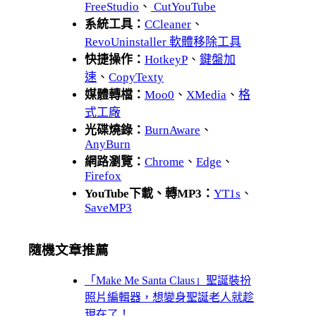
FreeStudio
、
CutYouTube
系統工具：
CCleaner
、
RevoUninstaller 軟體移除工具
快捷操作：
HotkeyP
、
鍵盤加
速
、
CopyTexty
媒體轉檔：
Moo0
、
XMedia
、
格
式工廠
光碟燒錄：
BurnAware
、
AnyBurn
網路瀏覽：
Chrome
、
Edge
、
Firefox
YouTube下載、轉MP3：
YT1s
、
SaveMP3
隨機文章推薦
「Make Me Santa Claus」聖誕裝扮
照片編輯器，想變身聖誕老人就趁
現在了！