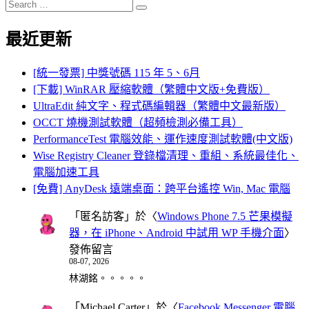
Search
Search
for:
最近更新
[統一發票] 中獎號碼 115 年 5、6月
[下載] WinRAR 壓縮軟體（繁體中文版+免費版）
UltraEdit 純文字、程式碼編輯器（繁體中文最新版）
OCCT 燒機測試軟體（超頻檢測必備工具）
PerformanceTest 電腦效能、運作速度測試軟體(中文版)
Wise Registry Cleaner 登錄檔清理、重組、系統最佳化、
電腦加速工具
[免費] AnyDesk 遠端桌面：跨平台遙控 Win, Mac 電腦
「
匿名訪客
」於〈
Windows Phone 7.5 芒果模擬
器，在 iPhone、Android 中試用 WP 手機介面
〉
發佈留言
08-07, 2026
林湖銘。。。。。
「
Michael Carter
」於〈
Facebook Messenger 電腦