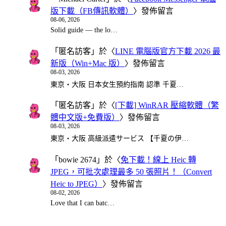
版下載（FB傳訊軟體）
〉發佈留言
08-06, 2026
Solid guide — the lo…
「
匿名訪客
」於〈
LINE 電腦版官方下載 2026 最
新版（Win+Mac 版）
〉發佈留言
08-03, 2026
東京・大阪 日本女生預約指南 認準 千夏…
「
匿名訪客
」於〈
[下載] WinRAR 壓縮軟體（繁
體中文版+免費版）
〉發佈留言
08-03, 2026
東京・大阪 高級派遣サービス 【千夏の伊…
「
bowie 2674
」於〈
免下載！線上 Heic 轉
JPEG，可批次處理最多 50 張照片！（Convert
Heic to JPEG）
〉發佈留言
08-02, 2026
Love that I can batc…