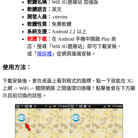
軟體名稱：
Wifi 3G選邊站 加強版
軟體語言：
英文
開發人員：
cnevinc
軟體性質：
免費軟體
系統支援：
Android 2.2 以上
軟體下載
：
在 Android 手機中開啟 Play 商
店，搜尋「Wifi 3G選邊站」即可下載安裝，
或「
按這裡
」從網頁遠端安裝。
使用方法：
下載安裝後，會在桌面上看到程式的圖標，點一下就能在 3G
上網 -> WiFi -> 關閉網路 之間循環切換囉！點擊後會在下方顯
示目前切換的狀態。