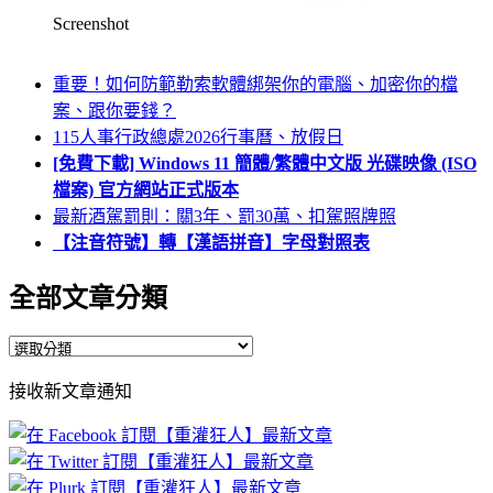
Screenshot
重要！如何防範勒索軟體綁架你的電腦、加密你的檔
案、跟你要錢？
115人事行政總處2026行事曆、放假日
[免費下載] Windows 11 簡體/繁體中文版 光碟映像 (ISO
檔案) 官方網站正式版本
最新酒駕罰則：關3年、罰30萬、扣駕照牌照
【注音符號】轉【漢語拼音】字母對照表
全部文章分類
全
部
接收新文章通知
文
章
分
類