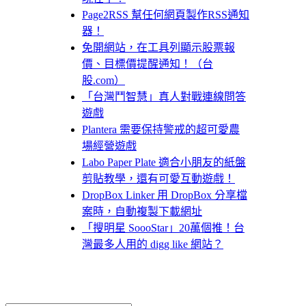
Page2RSS 幫任何網頁製作RSS通知
器！
免開網站，在工具列顯示股票報
價、目標價提醒通知！（台
股.com）
「台灣鬥智慧」真人對戰連線問答
遊戲
Plantera 需要保持警戒的超可愛農
場經營遊戲
Labo Paper Plate 適合小朋友的紙盤
剪貼教學，還有可愛互動遊戲！
DropBox Linker 用 DropBox 分享檔
案時，自動複製下載網址
「搜明星 SoooStar」20萬個推！台
灣最多人用的 digg like 網站？