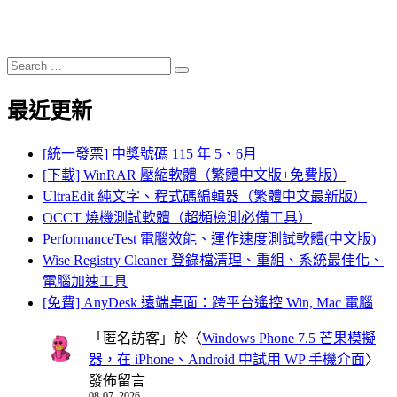
Search
Search
for:
最近更新
[統一發票] 中獎號碼 115 年 5、6月
[下載] WinRAR 壓縮軟體（繁體中文版+免費版）
UltraEdit 純文字、程式碼編輯器（繁體中文最新版）
OCCT 燒機測試軟體（超頻檢測必備工具）
PerformanceTest 電腦效能、運作速度測試軟體(中文版)
Wise Registry Cleaner 登錄檔清理、重組、系統最佳化、
電腦加速工具
[免費] AnyDesk 遠端桌面：跨平台遙控 Win, Mac 電腦
「
匿名訪客
」於〈
Windows Phone 7.5 芒果模擬
器，在 iPhone、Android 中試用 WP 手機介面
〉
發佈留言
08-07, 2026