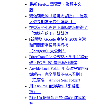
最新 Firefox 瀏覽器，繁體中文
版！
緊張刺激的「陷阱大冒險」！是敵
人還是朋友全看你怎麼用！
在香港坐小巴要下車時該怎麼辦？
「司機有落！」幫幫你
[新聞稿] Google 金豬年 2008 台灣
熱門關鍵字搜尋排行榜
（Zeitgeist）大公開！
DirecTransFile 免架站、免用網路硬
碟，PC 對 PC 快速私密傳檔
Anvide Lock Folder 用密碼把資料夾
鎖起來、完全隱藏不被人看到！
（已更名：Anvide Seal Folder）
用 XnView 自動製作「網路相
簿」！
Rise Up 難度超高的保護氣球障礙
賽