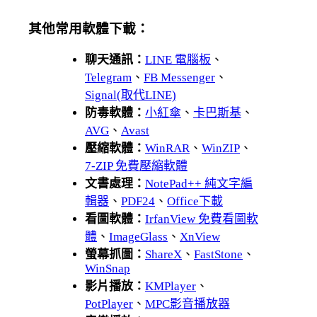
其他常用軟體下載：
聊天通訊：
LINE 電腦板
、
Telegram
、
FB Messenger
、
Signal(取代LINE)
防毒軟體：
小紅傘
、
卡巴斯基
、
AVG
、
Avast
壓縮軟體：
WinRAR
、
WinZIP
、
7-ZIP 免費壓縮軟體
文書處理：
NotePad++ 純文字編
輯器
、
PDF24
、
Office下載
看圖軟體：
IrfanView 免費看圖軟
體
、
ImageGlass
、
XnView
螢幕抓圖：
ShareX
、
FastStone
、
WinSnap
影片播放：
KMPlayer
、
PotPlayer
、
MPC影音播放器