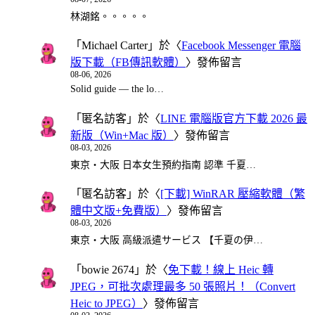
林湖銘。。。。。
「
Michael Carter
」於〈
Facebook Messenger 電腦
版下載（FB傳訊軟體）
〉發佈留言
08-06, 2026
Solid guide — the lo…
「
匿名訪客
」於〈
LINE 電腦版官方下載 2026 最
新版（Win+Mac 版）
〉發佈留言
08-03, 2026
東京・大阪 日本女生預約指南 認準 千夏…
「
匿名訪客
」於〈
[下載] WinRAR 壓縮軟體（繁
體中文版+免費版）
〉發佈留言
08-03, 2026
東京・大阪 高級派遣サービス 【千夏の伊…
「
bowie 2674
」於〈
免下載！線上 Heic 轉
JPEG，可批次處理最多 50 張照片！（Convert
Heic to JPEG）
〉發佈留言