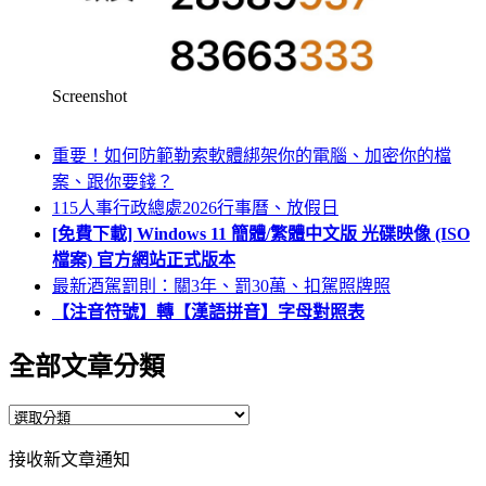
Screenshot
重要！如何防範勒索軟體綁架你的電腦、加密你的檔
案、跟你要錢？
115人事行政總處2026行事曆、放假日
[免費下載] Windows 11 簡體/繁體中文版 光碟映像 (ISO
檔案) 官方網站正式版本
最新酒駕罰則：關3年、罰30萬、扣駕照牌照
【注音符號】轉【漢語拼音】字母對照表
全部文章分類
全
部
接收新文章通知
文