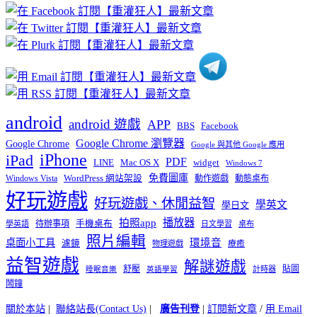
章
分
類
android
android 遊戲
APP
BBS
Facebook
Google Chrome 瀏覽器
Google Chrome
Google 與其他 Google 應用
iPhone
iPad
PDF
widget
LINE
Mac OS X
Windows 7
免費圖庫
Windows Vista
WordPress 網站架設
動作遊戲
動態桌布
好玩遊戲
好玩遊戲、休閒益智
學英文
學日文
播放器
拍照app
待辦事項
手機桌布
學英語
日文學習
桌布
照片編輯
桌面小工具
環境音
濾鏡
療癒
物理遊戲
益智遊戲
解謎遊戲
舒壓
貼圖
計時器
睡眠音樂
英語學習
鬧鐘
關於本站
|
聯絡站長(Contact Us)
|
廣告刊登
|
訂閱新文章
/
用 Email