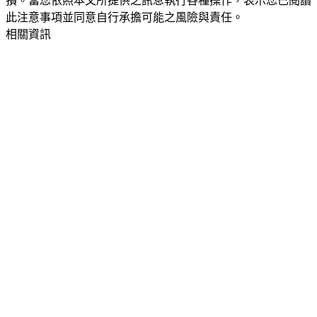
損。當您依照本文所提供之訊息執行各種操作，表示您已閱讀
此注意事項並同意自行承擔可能之風險與責任。
相關資訊