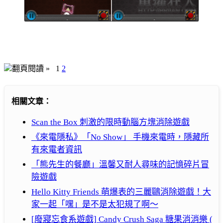
翻頁閱讀 »
1
2
相關文章：
Scan the Box 刺激的限時動腦方塊消除遊戲
《來電隱私》「No Show」 手機來電時，隱藏所
有來電者資訊
「熊先生的餐廳」溫馨又耐人尋味的記憶碎片冒
險遊戲
Hello Kitty Friends 萌爆表的三麗鷗消除遊戲！大
家一起「嘿」是不是太犯規了啊～
[廢寢忘食系遊戲] Candy Crush Saga 糖果消消樂 (