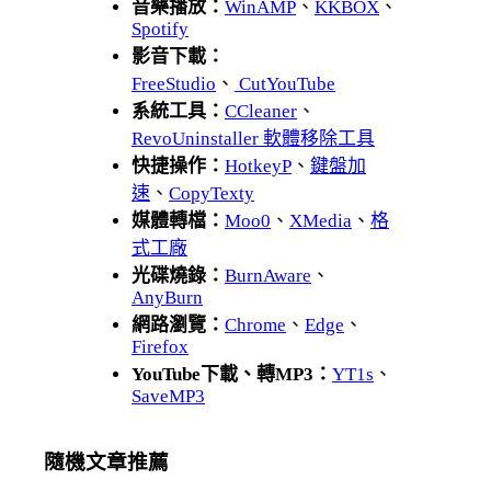
音樂播放：
WinAMP
、
KKBOX
、
Spotify
影音下載：
FreeStudio
、
CutYouTube
系統工具：
CCleaner
、
RevoUninstaller 軟體移除工具
快捷操作：
HotkeyP
、
鍵盤加
速
、
CopyTexty
媒體轉檔：
Moo0
、
XMedia
、
格
式工廠
光碟燒錄：
BurnAware
、
AnyBurn
網路瀏覽：
Chrome
、
Edge
、
Firefox
YouTube下載、轉MP3：
YT1s
、
SaveMP3
隨機文章推薦