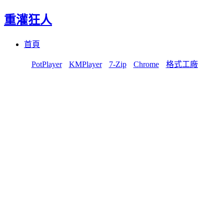
重灌狂人
Menu
Skip
首頁
to
content
PotPlayer
KMPlayer
7-Zip
Chrome
格式工廠