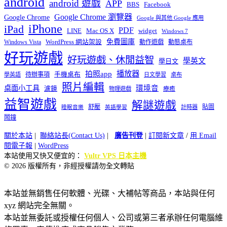
android
android 遊戲
APP
BBS
Facebook
Google Chrome 瀏覽器
Google Chrome
Google 與其他 Google 應用
iPhone
iPad
PDF
widget
LINE
Mac OS X
Windows 7
免費圖庫
Windows Vista
WordPress 網站架設
動作遊戲
動態桌布
好玩遊戲
好玩遊戲、休閒益智
學英文
學日文
播放器
拍照app
待辦事項
手機桌布
學英語
日文學習
桌布
照片編輯
桌面小工具
環境音
濾鏡
療癒
物理遊戲
益智遊戲
解謎遊戲
舒壓
貼圖
計時器
睡眠音樂
英語學習
鬧鐘
關於本站
|
聯絡站長(Contact Us)
|
廣告刊登
|
訂閱新文章
/
用 Email
閱電子報
|
WordPress
本站使用又快又便宜的：
Vultr VPS 日本主機
© 2026 版權所有，非經授權請勿全文轉貼
本站並無銷售任何軟體、光碟、大補帖等商品，本站與任何
xyz 網站完全無關。
本站並無委託或授權任何個人、公司或第三者承辦任何電腦維