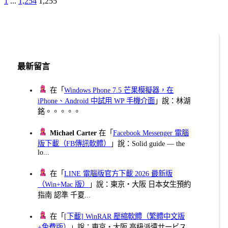
Previous
Page
Page
Page
1
...
1,254
1,255
文
Page
章
分
頁
最新留言
在「
Windows Phone 7.5 芒果模擬器，在
iPhone、Android 中試用 WP 手機介面
」說：林湖
銘。。。。。
Michael Carter
在「
Facebook Messenger 電腦
版下載（FB傳訊軟體）
」說：Solid guide — the
lo...
在「
LINE 電腦版官方下載 2026 最新版
（Win+Mac 版）
」說：東京・大阪 日本女生預約
指南 認準 千夏...
在「
[下載] WinRAR 壓縮軟體（繁體中文版
+免費版）
」說：東京・大阪 高級派遣サービス