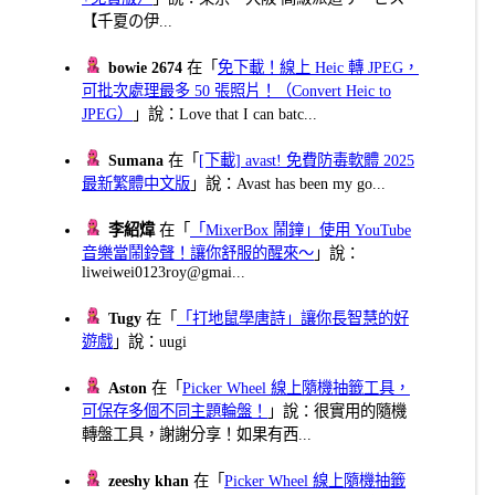
【千夏の伊...
bowie 2674
在「
免下載！線上 Heic 轉 JPEG，
可批次處理最多 50 張照片！（Convert Heic to
JPEG）
」說：Love that I can batc...
Sumana
在「
[下載] avast! 免費防毒軟體 2025
最新繁體中文版
」說：Avast has been my go...
李紹煒
在「
「MixerBox 鬧鐘」使用 YouTube
音樂當鬧鈴聲！讓你舒服的醒來～
」說：
liweiwei0123roy@gmai...
Tugy
在「
「打地鼠學唐詩」讓你長智慧的好
遊戲
」說：uugi
Aston
在「
Picker Wheel 線上隨機抽籤工具，
可保存多個不同主題輪盤！
」說：很實用的隨機
轉盤工具，謝謝分享！如果有西...
zeeshy khan
在「
Picker Wheel 線上隨機抽籤