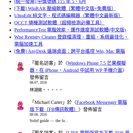
[統一發票] 中獎號碼 115 年 5、6月
[下載] WinRAR 壓縮軟體（繁體中文版+免費版）
UltraEdit 純文字、程式碼編輯器（繁體中文最新版）
OCCT 燒機測試軟體（超頻檢測必備工具）
PerformanceTest 電腦效能、運作速度測試軟體(中文版)
Wise Registry Cleaner 登錄檔清理、重組、系統最佳化、
電腦加速工具
[免費] AnyDesk 遠端桌面：跨平台遙控 Win, Mac 電腦
「
匿名訪客
」於〈
Windows Phone 7.5 芒果模擬
器，在 iPhone、Android 中試用 WP 手機介面
〉
發佈留言
08-07, 2026
林湖銘。。。。。
「
Michael Carter
」於〈
Facebook Messenger 電腦
版下載（FB傳訊軟體）
〉發佈留言
08-06, 2026
Solid guide — the lo…
「
匿名訪客
」於〈
LINE 電腦版官方下載 2026 最