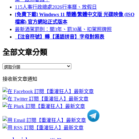
115人事行政總處2026行事曆、放假日
[免費下載] Windows 11 簡體/繁體中文版 光碟映像 (ISO
檔案) 官方網站正式版本
最新酒駕罰則：關3年、罰30萬、扣駕照牌照
【注音符號】轉【漢語拼音】字母對照表
全部文章分類
全
部
接收新文章通知
文
章
分
類