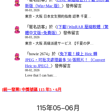
新版（Win+Mac 版）
〉發佈留言
08-03, 2026
東京・大阪 日本女生預約指南 認準 千夏…
「
匿名訪客
」於〈
[下載] WinRAR 壓縮軟體（繁
體中文版+免費版）
〉發佈留言
08-03, 2026
東京・大阪 高級派遣サービス 【千夏の伊…
「
bowie 2674
」於〈
免下載！線上 Heic 轉
JPEG，可批次處理最多 50 張照片！（Convert
Heic to JPEG）
〉發佈留言
08-02, 2026
Love that I can batc…
[統一發票] 中獎號碼 115 年5、6月