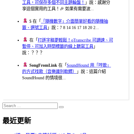
工具，可保存多個不同主題輪盤！
」說：感謝分
享這個實用的工具！🎉 如果有需要波...
5
在「
「隨機數字」介面簡單好看的隨機抽
籤、選號工具
」說：7 8 14 16 17 18 20 2...
在「
打逐字稿更輕鬆！oTranscribe 可調速、可
暫停、可加入時間標籤的線上聽寫工具
」
說：？？？
SongFromLink
在「
SoundHound 用「哼歌」
的方式找歌（音樂識別軟體）
」說：這篇介紹
SoundHound 的情境很...
Search
Search
for:
最近更新