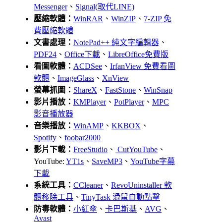
Messenger
、
Signal(取代LINE)
壓縮軟體：
WinRAR
、
WinZIP
、
7-ZIP 免
費壓縮軟體
文書處理：
NotePad++ 純文字編輯器
、
PDF24
、
Office下載
、
LibreOffice免費版
看圖軟體：
ACDSee
、
IrfanView 免費看圖
軟體
、
ImageGlass
、
XnView
螢幕抓圖：
ShareX
、
FastStone
、
WinSnap
影片播放：
KMPlayer
、
PotPlayer
、
MPC
影音播放器
音樂播放：
WinAMP
、
KKBOX
、
Spotify
、
foobar2000
影片下載：
FreeStudio
、
CutYouTube
、
YouTube:
YT1s
、
SaveMP3
、
YouTube字幕
下載
系統工具：
CCleaner
、
RevoUninstaller 軟
體移除工具
、
TinyTask 滑鼠自動點擊
防毒軟體：
小紅傘
、
卡巴斯基
、
AVG
、
Avast