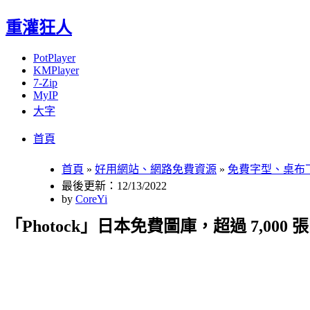
重灌狂人
PotPlayer
KMPlayer
7-Zip
MyIP
大字
Menu
Skip
首頁
to
content
首頁
»
好用網站、網路免費資源
»
免費字型、桌布
最後更新：12/13/2022
by
CoreYi
「Photock」日本免費圖庫，超過 7,00